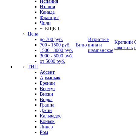
Испания
Италия
Канада
Франция
Чили
+ ЕЩЕ 1
Цена
до 700 руб.
Игристые
Крепкий
700 - 1500 руб.
Вино
вина и
алкоголь
1500 - 3000 руб.
шампанское
3000 - 5000 руб.
от 5000 руб.
ТИП
Абсент
Арманьяк
Бренди
Вермут
Виски
Водка
Граппа
Джин
Кальвадос
Коньяк
Ликер
Ром