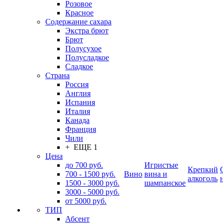
Розовое
Красное
Содержание сахара
Экстра брют
Брют
Полусухое
Полусладкое
Сладкое
Страна
Россия
Англия
Испания
Италия
Канада
Франция
Чили
+ ЕЩЕ 1
Цена
до 700 руб.
Игристые
Крепкий
700 - 1500 руб.
Вино
вина и
алкоголь
1500 - 3000 руб.
шампанское
3000 - 5000 руб.
от 5000 руб.
ТИП
Абсент