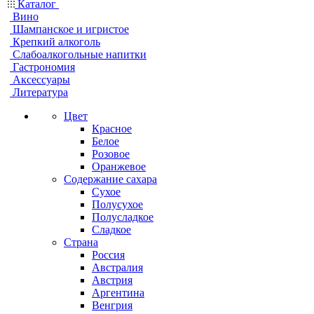
Каталог
Вино
Шампанское и игристое
Крепкий алкоголь
Слабоалкогольные напитки
Гастрономия
Аксессуары
Литература
Цвет
Красное
Белое
Розовое
Оранжевое
Содержание сахара
Сухое
Полусухое
Полусладкое
Сладкое
Страна
Россия
Австралия
Австрия
Аргентина
Венгрия