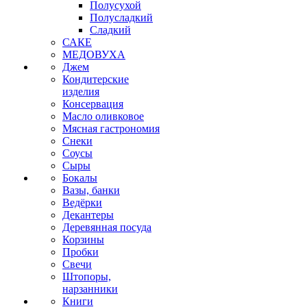
Полусухой
Полусладкий
Сладкий
САКЕ
МЕДОВУХА
Джем
Кондитерские
изделия
Консервация
Масло оливковое
Мясная гастрономия
Снеки
Соусы
Сыры
Бокалы
Вазы, банки
Ведёрки
Декантеры
Деревянная посуда
Корзины
Пробки
Свечи
Штопоры,
нарзанники
Книги