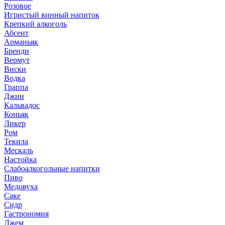
Розовое
Игристый винный напиток
Крепкий алкоголь
Абсент
Арманьяк
Бренди
Вермут
Виски
Водка
Граппа
Джин
Кальвадос
Коньяк
Ликер
Ром
Текила
Мескаль
Настойка
Слабоалкогольные напитки
Пиво
Медовуха
Саке
Сидр
Гастрономия
Джем