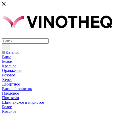
Каталог
Вино
Белое
Красное
Оранжевое
Розовое
Херес
Десертное
Винный напиток
Плодовое
Портвейн
Шампанское и игристое
Белое
Красное