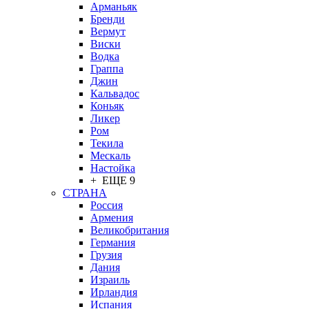
Арманьяк
Бренди
Вермут
Виски
Водка
Граппа
Джин
Кальвадос
Коньяк
Ликер
Ром
Текила
Мескаль
Настойка
+ ЕЩЕ 9
СТРАНА
Россия
Армения
Великобритания
Германия
Грузия
Дания
Израиль
Ирландия
Испания