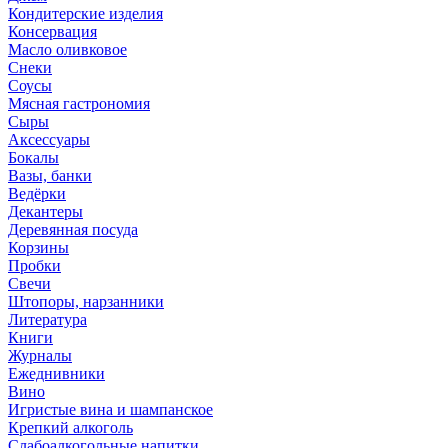
Кондитерские изделия
Консервация
Масло оливковое
Снеки
Соусы
Мясная гастрономия
Сыры
Аксессуары
Бокалы
Вазы, банки
Ведёрки
Декантеры
Деревянная посуда
Корзины
Пробки
Свечи
Штопоры, нарзанники
Литература
Книги
Журналы
Ежеднивники
Вино
Игристые вина и шампанское
Крепкий алкоголь
Слабоалкогольные напитки