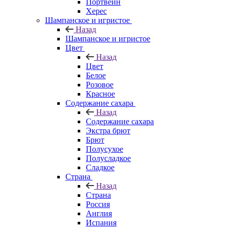
Портвейн
Херес
Шампанское и игристое
Назад
Шампанское и игристое
Цвет
Назад
Цвет
Белое
Розовое
Красное
Содержание сахара
Назад
Содержание сахара
Экстра брют
Брют
Полусухое
Полусладкое
Сладкое
Страна
Назад
Страна
Россия
Англия
Испания