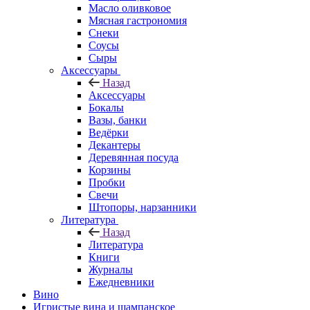
Масло оливковое
Мясная гастрономия
Снеки
Соусы
Сыры
Аксессуары
Назад
Аксессуары
Бокалы
Вазы, банки
Ведёрки
Декантеры
Деревянная посуда
Корзины
Пробки
Свечи
Штопоры, нарзанники
Литература
Назад
Литература
Книги
Журналы
Ежедневники
Вино
Игристые вина и шампанское