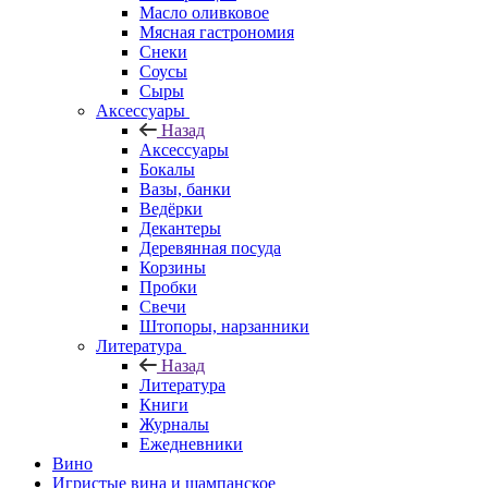
Масло оливковое
Мясная гастрономия
Снеки
Соусы
Сыры
Аксессуары
Назад
Аксессуары
Бокалы
Вазы, банки
Ведёрки
Декантеры
Деревянная посуда
Корзины
Пробки
Свечи
Штопоры, нарзанники
Литература
Назад
Литература
Книги
Журналы
Ежедневники
Вино
Игристые вина и шампанское