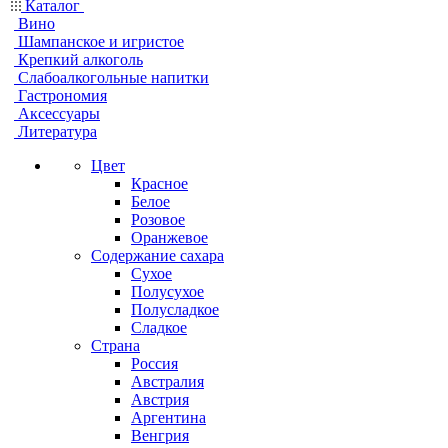
Каталог
Вино
Шампанское и игристое
Крепкий алкоголь
Слабоалкогольные напитки
Гастрономия
Аксессуары
Литература
Цвет
Красное
Белое
Розовое
Оранжевое
Содержание сахара
Сухое
Полусухое
Полусладкое
Сладкое
Страна
Россия
Австралия
Австрия
Аргентина
Венгрия