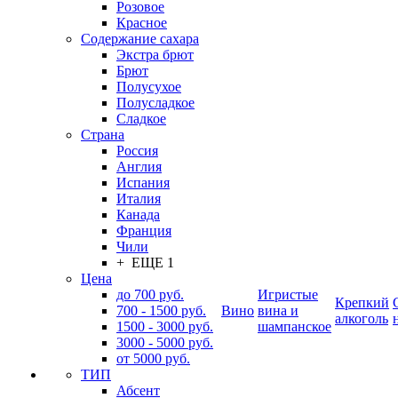
Розовое
Красное
Содержание сахара
Экстра брют
Брют
Полусухое
Полусладкое
Сладкое
Страна
Россия
Англия
Испания
Италия
Канада
Франция
Чили
+ ЕЩЕ 1
Цена
до 700 руб.
Игристые
Крепкий
700 - 1500 руб.
Вино
вина и
алкоголь
1500 - 3000 руб.
шампанское
3000 - 5000 руб.
от 5000 руб.
ТИП
Абсент