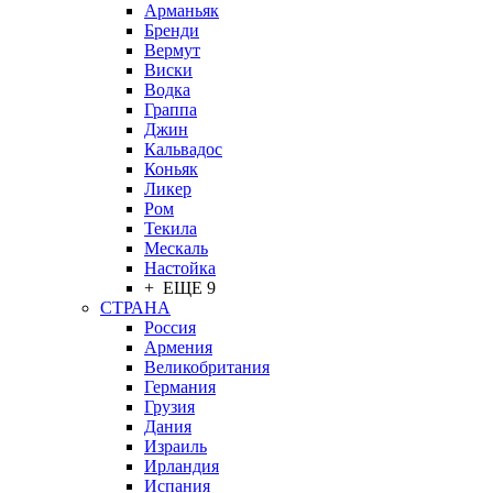
Арманьяк
Бренди
Вермут
Виски
Водка
Граппа
Джин
Кальвадос
Коньяк
Ликер
Ром
Текила
Мескаль
Настойка
+ ЕЩЕ 9
СТРАНА
Россия
Армения
Великобритания
Германия
Грузия
Дания
Израиль
Ирландия
Испания