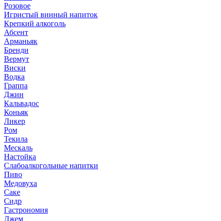
Розовое
Игристый винный напиток
Крепкий алкоголь
Абсент
Арманьяк
Бренди
Вермут
Виски
Водка
Граппа
Джин
Кальвадос
Коньяк
Ликер
Ром
Текила
Мескаль
Настойка
Слабоалкогольные напитки
Пиво
Медовуха
Саке
Сидр
Гастрономия
Джем