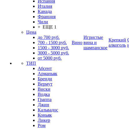
Испания
Италия
Канада
Франция
Чили
+ ЕЩЕ 1
Цена
до 700 руб.
Игристые
Крепкий
700 - 1500 руб.
Вино
вина и
алкоголь
1500 - 3000 руб.
шампанское
3000 - 5000 руб.
от 5000 руб.
ТИП
Абсент
Арманьяк
Бренди
Вермут
Виски
Водка
Граппа
Джин
Кальвадос
Коньяк
Ликер
Ром