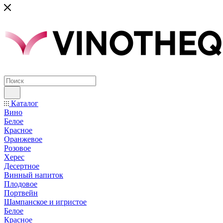
Каталог
Вино
Белое
Красное
Оранжевое
Розовое
Херес
Десертное
Винный напиток
Плодовое
Портвейн
Шампанское и игристое
Белое
Красное