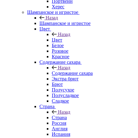
Портвейн
Херес
Шампанское и игристое
Назад
Шампанское и игристое
Цвет
Назад
Цвет
Белое
Розовое
Красное
Содержание сахара
Назад
Содержание сахара
Экстра брют
Брют
Полусухое
Полусладкое
Сладкое
Страна
Назад
Страна
Россия
Англия
Испания