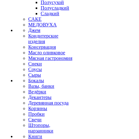
Полусухой
Полусладкий
Сладкий
САКЕ
МЕДОВУХА
Джем
Кондитерские
изделия
Консервация
Масло оливковое
Мясная гастрономия
Снеки
Соусы
Сыры
Бокалы
Вазы, банки
Ведёрки
Декантеры
Деревянная посуда
Корзины
Пробки
Свечи
Штопоры,
нарзанники
Книги