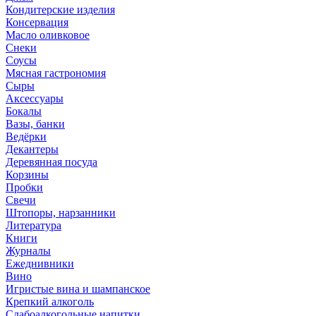
Кондитерские изделия
Консервация
Масло оливковое
Снеки
Соусы
Мясная гастрономия
Сыры
Аксессуары
Бокалы
Вазы, банки
Ведёрки
Декантеры
Деревянная посуда
Корзины
Пробки
Свечи
Штопоры, нарзанники
Литература
Книги
Журналы
Ежеднивники
Вино
Игристые вина и шампанское
Крепкий алкоголь
Слабоалкогольные напитки