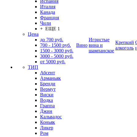
Испания
Италия
Канада
Франция
Чили
+ ЕЩЕ 1
Цена
до 700 руб.
Игристые
Крепкий
700 - 1500 руб.
Вино
вина и
алкоголь
1500 - 3000 руб.
шампанское
3000 - 5000 руб.
от 5000 руб.
ТИП
Абсент
Арманьяк
Бренди
Вермут
Виски
Водка
Граппа
Джин
Кальвадос
Коньяк
Ликер
Ром