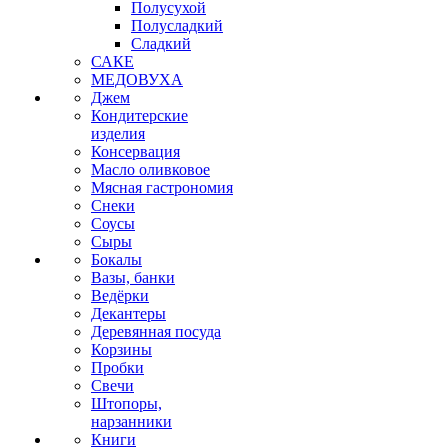
Полусухой
Полусладкий
Сладкий
САКЕ
МЕДОВУХА
Джем
Кондитерские
изделия
Консервация
Масло оливковое
Мясная гастрономия
Снеки
Соусы
Сыры
Бокалы
Вазы, банки
Ведёрки
Декантеры
Деревянная посуда
Корзины
Пробки
Свечи
Штопоры,
нарзанники
Книги