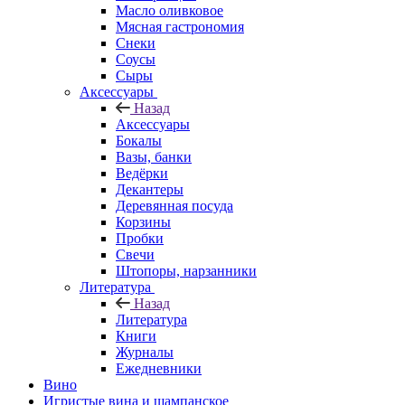
Масло оливковое
Мясная гастрономия
Снеки
Соусы
Сыры
Аксессуары
Назад
Аксессуары
Бокалы
Вазы, банки
Ведёрки
Декантеры
Деревянная посуда
Корзины
Пробки
Свечи
Штопоры, нарзанники
Литература
Назад
Литература
Книги
Журналы
Ежедневники
Вино
Игристые вина и шампанское