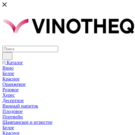
Каталог
Вино
Белое
Красное
Оранжевое
Розовое
Херес
Десертное
Винный напиток
Плодовое
Портвейн
Шампанское и игристое
Белое
Красное