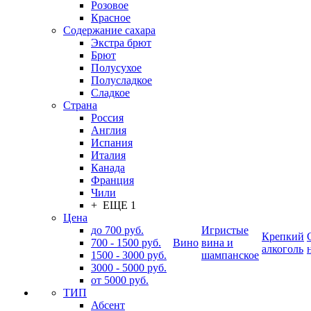
Розовое
Красное
Содержание сахара
Экстра брют
Брют
Полусухое
Полусладкое
Сладкое
Страна
Россия
Англия
Испания
Италия
Канада
Франция
Чили
+ ЕЩЕ 1
Цена
до 700 руб.
Игристые
Крепкий
700 - 1500 руб.
Вино
вина и
алкоголь
1500 - 3000 руб.
шампанское
3000 - 5000 руб.
от 5000 руб.
ТИП
Абсент