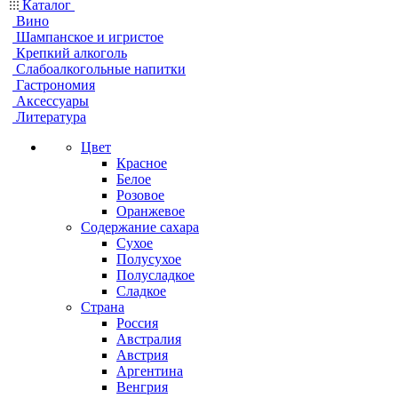
Каталог
Вино
Шампанское и игристое
Крепкий алкоголь
Слабоалкогольные напитки
Гастрономия
Аксессуары
Литература
Цвет
Красное
Белое
Розовое
Оранжевое
Содержание сахара
Сухое
Полусухое
Полусладкое
Сладкое
Страна
Россия
Австралия
Австрия
Аргентина
Венгрия