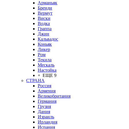
Арманьяк
Бренди
Вермут
Виски
Водка
Граппа
Джин
Кальвадос
Коньяк
Ликер
Ром
Текила
Мескаль
Настойка
+ ЕЩЕ 9
СТРАНА
Россия
Армения
Великобритания
Германия
Грузия
Дания
Израиль
Ирландия
Испания