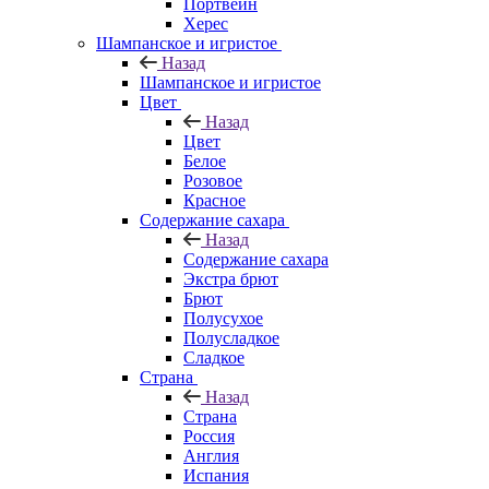
Портвейн
Херес
Шампанское и игристое
Назад
Шампанское и игристое
Цвет
Назад
Цвет
Белое
Розовое
Красное
Содержание сахара
Назад
Содержание сахара
Экстра брют
Брют
Полусухое
Полусладкое
Сладкое
Страна
Назад
Страна
Россия
Англия
Испания