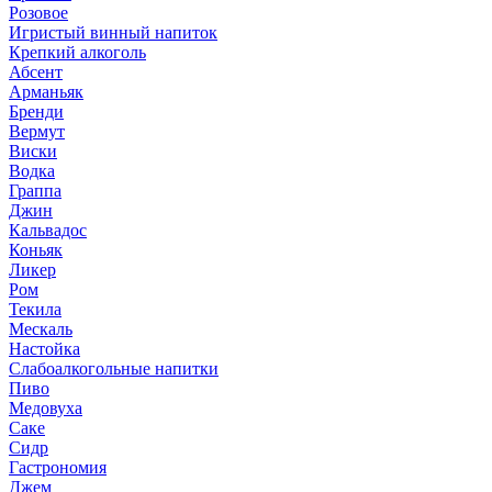
Розовое
Игристый винный напиток
Крепкий алкоголь
Абсент
Арманьяк
Бренди
Вермут
Виски
Водка
Граппа
Джин
Кальвадос
Коньяк
Ликер
Ром
Текила
Мескаль
Настойка
Слабоалкогольные напитки
Пиво
Медовуха
Саке
Сидр
Гастрономия
Джем