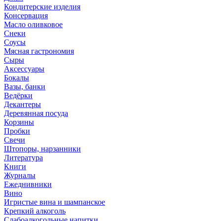
Кондитерские изделия
Консервация
Масло оливковое
Снеки
Соусы
Мясная гастрономия
Сыры
Аксессуары
Бокалы
Вазы, банки
Ведёрки
Декантеры
Деревянная посуда
Корзины
Пробки
Свечи
Штопоры, нарзанники
Литература
Книги
Журналы
Ежеднивники
Вино
Игристые вина и шампанское
Крепкий алкоголь
Слабоалкогольные напитки