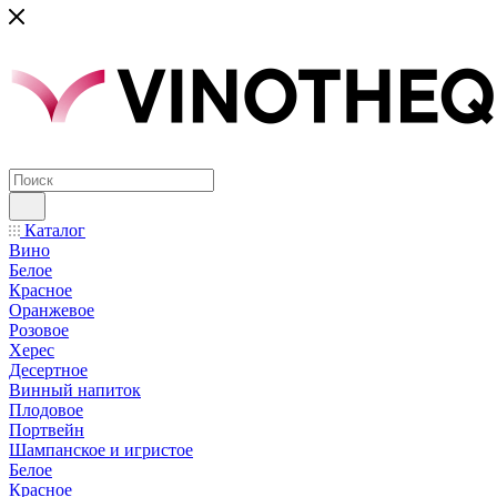
Каталог
Вино
Белое
Красное
Оранжевое
Розовое
Херес
Десертное
Винный напиток
Плодовое
Портвейн
Шампанское и игристое
Белое
Красное