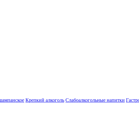
шампанское
Крепкий алкоголь
Слабоалкогольные напитки
Гастр