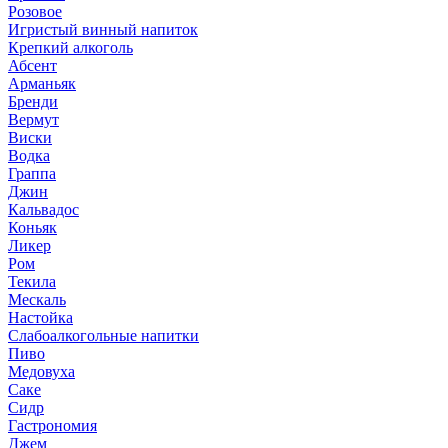
Розовое
Игристый винный напиток
Крепкий алкоголь
Абсент
Арманьяк
Бренди
Вермут
Виски
Водка
Граппа
Джин
Кальвадос
Коньяк
Ликер
Ром
Текила
Мескаль
Настойка
Слабоалкогольные напитки
Пиво
Медовуха
Саке
Сидр
Гастрономия
Джем