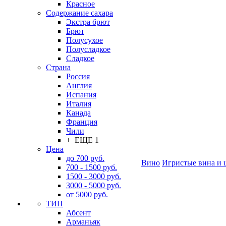
Красное
Содержание сахара
Экстра брют
Брют
Полусухое
Полусладкое
Сладкое
Страна
Россия
Англия
Испания
Италия
Канада
Франция
Чили
+ ЕЩЕ 1
Цена
до 700 руб.
Вино
Игристые вина и 
700 - 1500 руб.
1500 - 3000 руб.
3000 - 5000 руб.
от 5000 руб.
ТИП
Абсент
Арманьяк