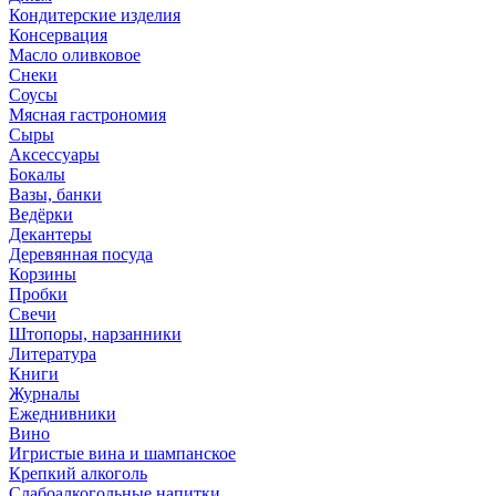
Кондитерские изделия
Консервация
Масло оливковое
Снеки
Соусы
Мясная гастрономия
Сыры
Аксессуары
Бокалы
Вазы, банки
Ведёрки
Декантеры
Деревянная посуда
Корзины
Пробки
Свечи
Штопоры, нарзанники
Литература
Книги
Журналы
Ежеднивники
Вино
Игристые вина и шампанское
Крепкий алкоголь
Слабоалкогольные напитки