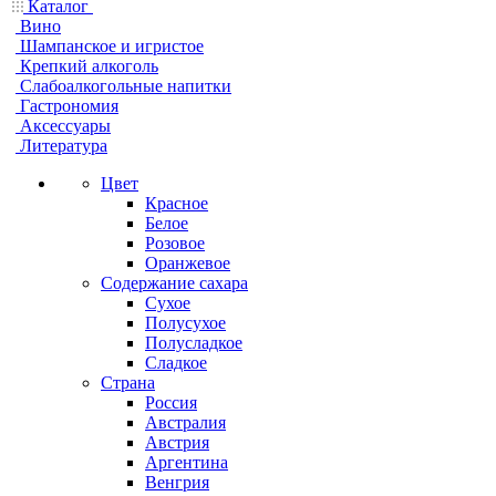
Каталог
Вино
Шампанское и игристое
Крепкий алкоголь
Слабоалкогольные напитки
Гастрономия
Аксессуары
Литература
Цвет
Красное
Белое
Розовое
Оранжевое
Содержание сахара
Сухое
Полусухое
Полусладкое
Сладкое
Страна
Россия
Австралия
Австрия
Аргентина
Венгрия