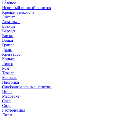
Розовое
Игристый винный напиток
Крепкий алкоголь
Абсент
Арманьяк
Бренди
Вермут
Виски
Водка
Граппа
Джин
Кальвадос
Коньяк
Ликер
Ром
Текила
Мескаль
Настойка
Слабоалкогольные напитки
Пиво
Медовуха
Саке
Сидр
Гастрономия
Джем