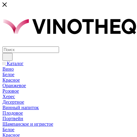
Каталог
Вино
Белое
Красное
Оранжевое
Розовое
Херес
Десертное
Винный напиток
Плодовое
Портвейн
Шампанское и игристое
Белое
Красное