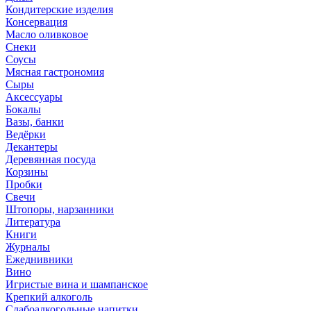
Кондитерские изделия
Консервация
Масло оливковое
Снеки
Соусы
Мясная гастрономия
Сыры
Аксессуары
Бокалы
Вазы, банки
Ведёрки
Декантеры
Деревянная посуда
Корзины
Пробки
Свечи
Штопоры, нарзанники
Литература
Книги
Журналы
Ежеднивники
Вино
Игристые вина и шампанское
Крепкий алкоголь
Слабоалкогольные напитки