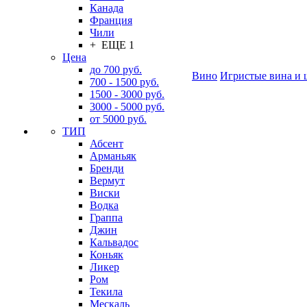
Канада
Франция
Чили
+ ЕЩЕ 1
Цена
до 700 руб.
Вино
Игристые вина и 
700 - 1500 руб.
1500 - 3000 руб.
3000 - 5000 руб.
от 5000 руб.
ТИП
Абсент
Арманьяк
Бренди
Вермут
Виски
Водка
Граппа
Джин
Кальвадос
Коньяк
Ликер
Ром
Текила
Мескаль