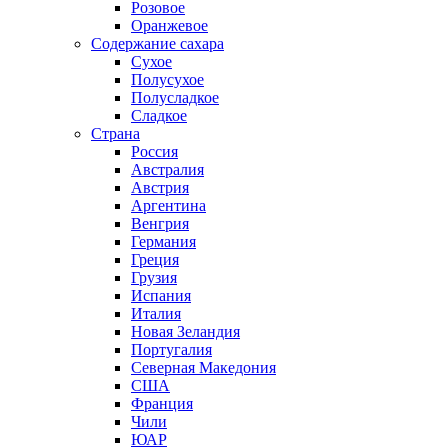
Розовое
Оранжевое
Содержание сахара
Сухое
Полусухое
Полусладкое
Сладкое
Страна
Россия
Австралия
Австрия
Аргентина
Венгрия
Германия
Греция
Грузия
Испания
Италия
Новая Зеландия
Португалия
Северная Македония
США
Франция
Чили
ЮАР