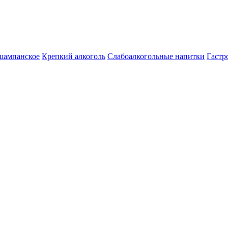
шампанское
Крепкий алкоголь
Слабоалкогольные напитки
Гастр