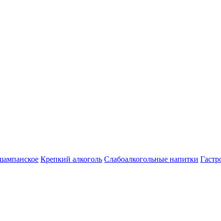
шампанское
Крепкий алкоголь
Слабоалкогольные напитки
Гастр