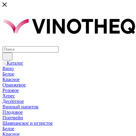
Каталог
Вино
Белое
Красное
Оранжевое
Розовое
Херес
Десертное
Винный напиток
Плодовое
Портвейн
Шампанское и игристое
Белое
Красное