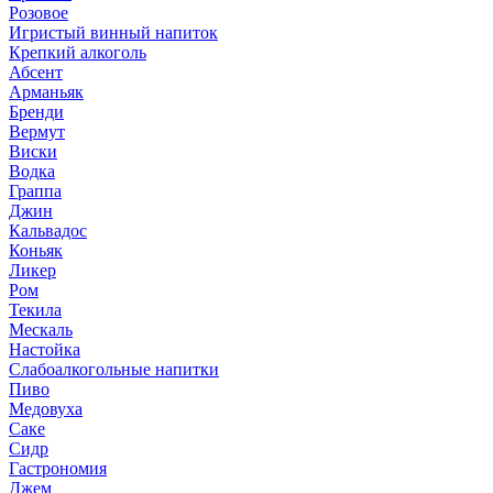
Розовое
Игристый винный напиток
Крепкий алкоголь
Абсент
Арманьяк
Бренди
Вермут
Виски
Водка
Граппа
Джин
Кальвадос
Коньяк
Ликер
Ром
Текила
Мескаль
Настойка
Слабоалкогольные напитки
Пиво
Медовуха
Саке
Сидр
Гастрономия
Джем