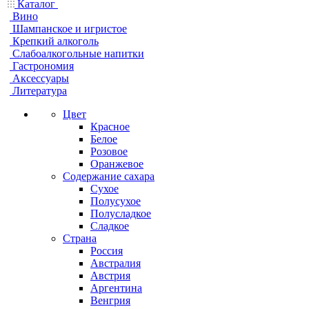
Каталог
Вино
Шампанское и игристое
Крепкий алкоголь
Слабоалкогольные напитки
Гастрономия
Аксессуары
Литература
Цвет
Красное
Белое
Розовое
Оранжевое
Содержание сахара
Сухое
Полусухое
Полусладкое
Сладкое
Страна
Россия
Австралия
Австрия
Аргентина
Венгрия