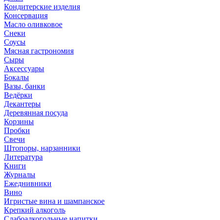
Кондитерские изделия
Консервация
Масло оливковое
Снеки
Соусы
Мясная гастрономия
Сыры
Аксессуары
Бокалы
Вазы, банки
Ведёрки
Декантеры
Деревянная посуда
Корзины
Пробки
Свечи
Штопоры, нарзанники
Литература
Книги
Журналы
Ежеднивники
Вино
Игристые вина и шампанское
Крепкий алкоголь
Слабоалкогольные напитки