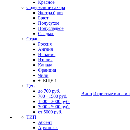
Красное
Содержание сахара
Экстра брют
Брют
Полусухое
Полусладкое
Сладкое
Страна
Россия
Англия
Испания
Италия
Канада
Франция
Чили
+ ЕЩЕ 1
Цена
до 700 руб.
Вино
Игристые вина и 
700 - 1500 руб.
1500 - 3000 руб.
3000 - 5000 руб.
от 5000 руб.
ТИП
Абсент
Арманьяк