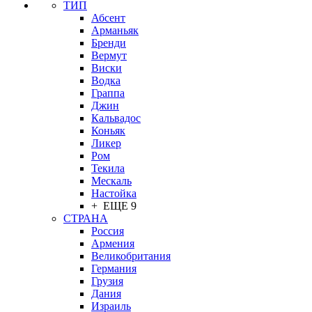
ТИП
Абсент
Арманьяк
Бренди
Вермут
Виски
Водка
Граппа
Джин
Кальвадос
Коньяк
Ликер
Ром
Текила
Мескаль
Настойка
+ ЕЩЕ 9
СТРАНА
Россия
Армения
Великобритания
Германия
Грузия
Дания
Израиль