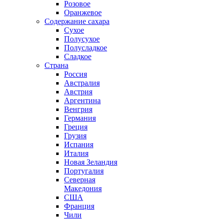
Розовое
Оранжевое
Содержание сахара
Сухое
Полусухое
Полусладкое
Сладкое
Страна
Россия
Австралия
Австрия
Аргентина
Венгрия
Германия
Греция
Грузия
Испания
Италия
Новая Зеландия
Португалия
Северная
Македония
США
Франция
Чили