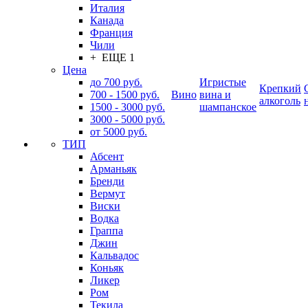
Италия
Канада
Франция
Чили
+ ЕЩЕ 1
Цена
до 700 руб.
Игристые
Крепкий
700 - 1500 руб.
Вино
вина и
алкоголь
1500 - 3000 руб.
шампанское
3000 - 5000 руб.
от 5000 руб.
ТИП
Абсент
Арманьяк
Бренди
Вермут
Виски
Водка
Граппа
Джин
Кальвадос
Коньяк
Ликер
Ром
Текила