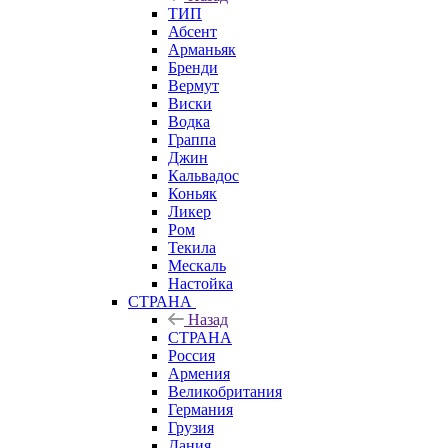
ТИП
Абсент
Арманьяк
Бренди
Вермут
Виски
Водка
Граппа
Джин
Кальвадос
Коньяк
Ликер
Ром
Текила
Мескаль
Настойка
СТРАНА
Назад
СТРАНА
Россия
Армения
Великобритания
Германия
Грузия
Дания