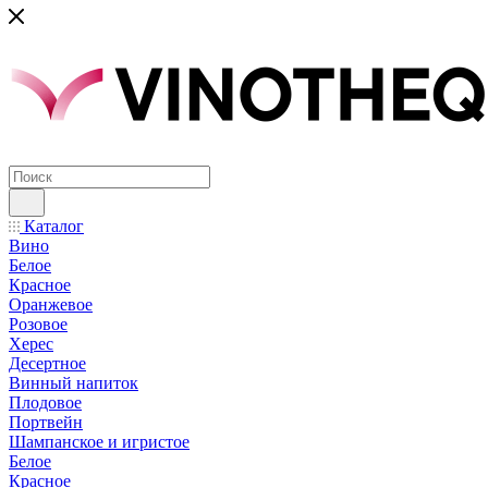
Каталог
Вино
Белое
Красное
Оранжевое
Розовое
Херес
Десертное
Винный напиток
Плодовое
Портвейн
Шампанское и игристое
Белое
Красное