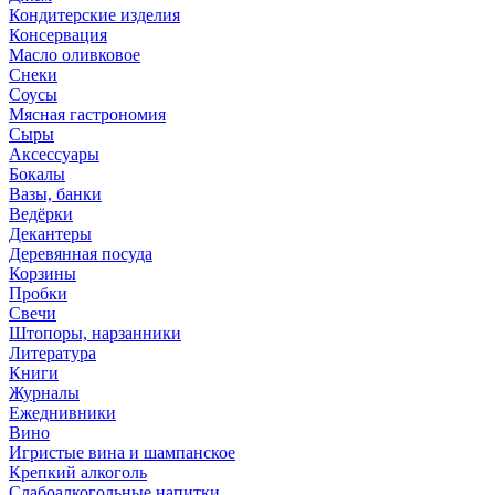
Кондитерские изделия
Консервация
Масло оливковое
Снеки
Соусы
Мясная гастрономия
Сыры
Аксессуары
Бокалы
Вазы, банки
Ведёрки
Декантеры
Деревянная посуда
Корзины
Пробки
Свечи
Штопоры, нарзанники
Литература
Книги
Журналы
Ежеднивники
Вино
Игристые вина и шампанское
Крепкий алкоголь
Слабоалкогольные напитки