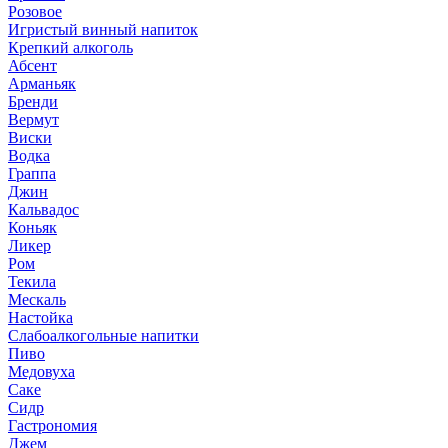
Розовое
Игристый винный напиток
Крепкий алкоголь
Абсент
Арманьяк
Бренди
Вермут
Виски
Водка
Граппа
Джин
Кальвадос
Коньяк
Ликер
Ром
Текила
Мескаль
Настойка
Слабоалкогольные напитки
Пиво
Медовуха
Саке
Сидр
Гастрономия
Джем