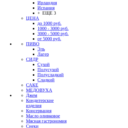
Ирландия
Испания
+ ЕЩЕ 3
ЦЕНА
до 1000 руб.
1000 - 3000 руб.
3000 - 5000 руб.
от 5000 руб.
ПИВО
Эль
Лагер
СИДР
Сухой
Полусухой
Полусладкий
Сладкий
САКЕ
МЕДОВУХА
Джем
Кондитерские
изделия
Консервация
Масло оливковое
Мясная гастрономия
Снеки