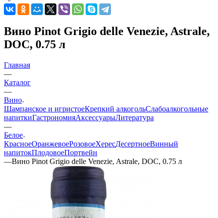
Вино Pinot Grigio delle Venezie, Astrale,
DOC, 0.75 л
Главная
—
Каталог
—
Вино
Шампанское и игристое
Крепкий алкоголь
Слабоалкогольные
напитки
Гастрономия
Аксессуары
Литература
—
Белое
Красное
Оранжевое
Розовое
Херес
Десертное
Винный
напиток
Плодовое
Портвейн
—
Вино Pinot Grigio delle Venezie, Astrale, DOC, 0.75 л