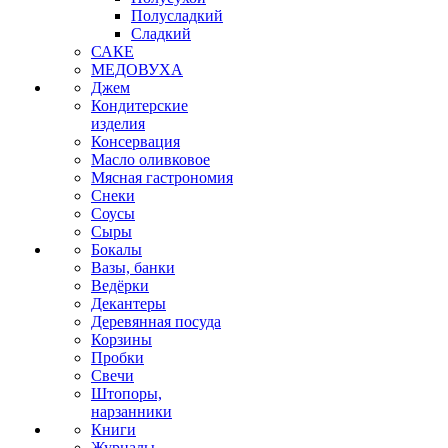
Полусладкий
Сладкий
САКЕ
МЕДОВУХА
Джем
Кондитерские
изделия
Консервация
Масло оливковое
Мясная гастрономия
Снеки
Соусы
Сыры
Бокалы
Вазы, банки
Ведёрки
Декантеры
Деревянная посуда
Корзины
Пробки
Свечи
Штопоры,
нарзанники
Книги
Журналы