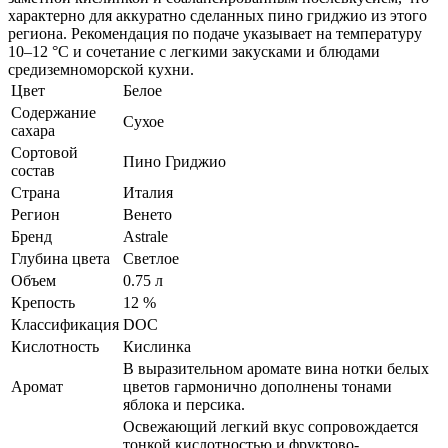
характерно для аккуратно сделанных пино гриджио из этого
региона. Рекомендация по подаче указывает на температуру
10–12 °С и сочетание с легкими закусками и блюдами
средиземноморской кухни.
Цвет
Белое
Содержание
Сухое
сахара
Сортовой
Пино Гриджио
состав
Страна
Италия
Регион
Венето
Бренд
Astrale
Глубина цвета
Светлое
Объем
0.75 л
Крепость
12 %
Классификация
DOC
Кислотность
Кислинка
В выразительном аромате вина нотки белых
Аромат
цветов гармонично дополнены тонами
яблока и персика.
Освежающий легкий вкус сопровождается
тонкой кислотностью и фруктово-