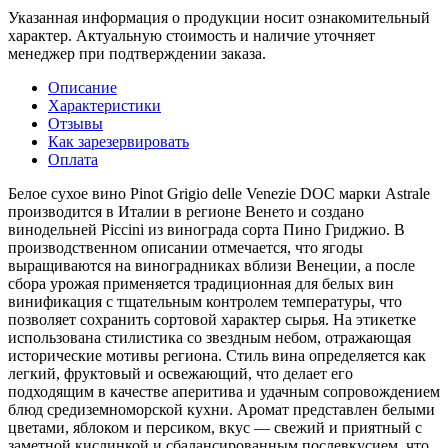
Указанная информация о продукции носит ознакомительный
характер. Актуальную стоимость и наличие уточняет
менеджер при подтверждении заказа.
Описание
Характеристики
Отзывы
Как зарезервировать
Оплата
Белое сухое вино Pinot Grigio delle Venezie DOC марки Astrale
производится в Италии в регионе Венето и создано
винодельней Piccini из винограда сорта Пино Гриджио. В
производственном описании отмечается, что ягоды
выращиваются на виноградниках вблизи Венеции, а после
сбора урожая применяется традиционная для белых вин
винификация с тщательным контролем температуры, что
позволяет сохранить сортовой характер сырья. На этикетке
использована стилистика со звездным небом, отражающая
исторические мотивы региона. Стиль вина определяется как
легкий, фруктовый и освежающий, что делает его
подходящим в качестве аперитива и удачным сопровождением
блюд средиземноморской кухни. Аромат представлен белыми
цветами, яблоком и персиком, вкус — свежий и приятный с
заметной кислинкой и сбалансированным послевкусием, что