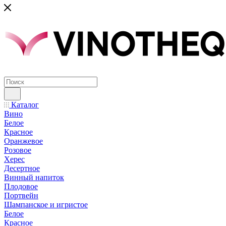
Каталог
Вино
Белое
Красное
Оранжевое
Розовое
Херес
Десертное
Винный напиток
Плодовое
Портвейн
Шампанское и игристое
Белое
Красное