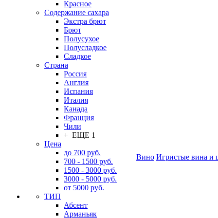
Красное
Содержание сахара
Экстра брют
Брют
Полусухое
Полусладкое
Сладкое
Страна
Россия
Англия
Испания
Италия
Канада
Франция
Чили
+ ЕЩЕ 1
Цена
до 700 руб.
Вино
Игристые вина и 
700 - 1500 руб.
1500 - 3000 руб.
3000 - 5000 руб.
от 5000 руб.
ТИП
Абсент
Арманьяк