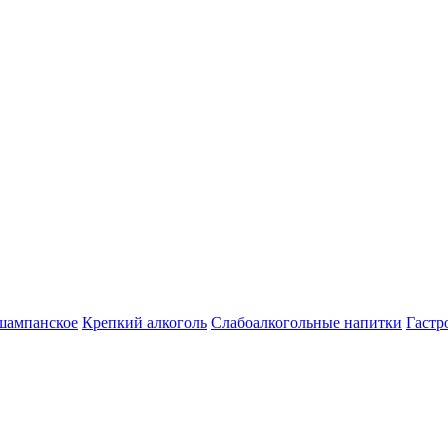
шампанское
Крепкий алкоголь
Слабоалкогольные напитки
Гастр