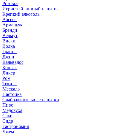
Розовое
Игристый винный напиток
Крепкий алкоголь
Абсент
Арманьяк
Бренди
Вермут
Виски
Водка
Граппа
Джин
Кальвадос
Коньяк
Ликер
Ром
Текила
Мескаль
Настойка
Слабоалкогольные напитки
Пиво
Медовуха
Саке
Сидр
Гастрономия
Джем