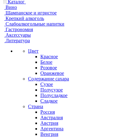
Каталог
Вино
Шампанское и игристое
Крепкий алкоголь
Слабоалкогольные напитки
Гастрономия
Аксессуары
Литература
Цвет
Красное
Белое
Розовое
Оранжевое
Содержание сахара
Сухое
Полусухое
Полусладкое
Сладкое
Страна
Россия
Австралия
Австрия
Аргентина
Венгрия