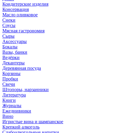
Кондитерские изделия
Консервация
Масло оливковое
Снеки
Соусы
Мясная гастрономия
Сыры
Аксессуары
Бокалы
Вазы, банки
Ведёрки
Декантеры
Деревянная посуда
Корзины
Пробки
Свечи
Штопоры, нарзанники
Литература
Книги
Журналы
Ежеднивники
Вино
Игристые вина и шампанское
Крепкий алкоголь
Слабоалкогольные напитки