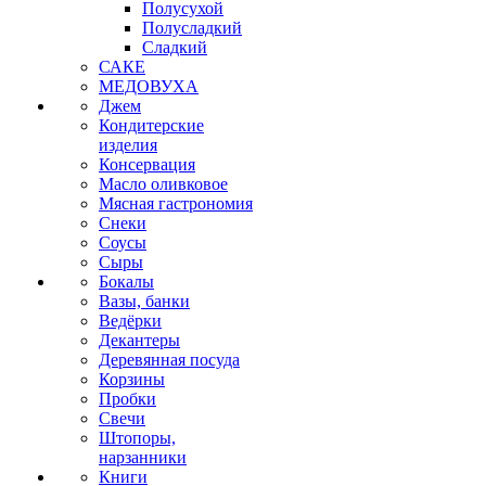
Полусухой
Полусладкий
Сладкий
САКЕ
МЕДОВУХА
Джем
Кондитерские
изделия
Консервация
Масло оливковое
Мясная гастрономия
Снеки
Соусы
Сыры
Бокалы
Вазы, банки
Ведёрки
Декантеры
Деревянная посуда
Корзины
Пробки
Свечи
Штопоры,
нарзанники
Книги