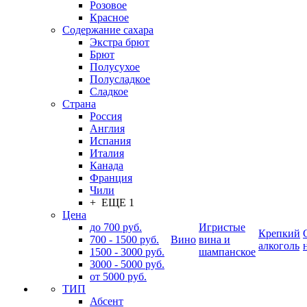
Розовое
Красное
Содержание сахара
Экстра брют
Брют
Полусухое
Полусладкое
Сладкое
Страна
Россия
Англия
Испания
Италия
Канада
Франция
Чили
+ ЕЩЕ 1
Цена
до 700 руб.
Игристые
Крепкий
700 - 1500 руб.
Вино
вина и
алкоголь
1500 - 3000 руб.
шампанское
3000 - 5000 руб.
от 5000 руб.
ТИП
Абсент