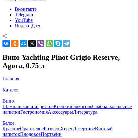
Вконтакте
Telegram
YouTube
Яндекс.Дзен
Вино Yachting Pinot Grigio Reserve,
Agora, 0.75 л
Главная
—
Каталог
—
Вино
Шампанское и игристое
Крепкий алкоголь
Слабоалкогольные
напитки
Гастрономия
Аксессуары
Литература
—
Белое
Красное
Оранжевое
Розовое
Херес
Десертное
Винный
напиток
Плодовое
Портвейн