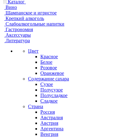
Каталог
Вино
Шампанское и игристое
Крепкий алкоголь
Слабоалкогольные напитки
Гастрономия
Аксессуары
Литература
Цвет
Красное
Белое
Розовое
Оранжевое
Содержание сахара
Сухое
Полусухое
Полусладкое
Сладкое
Страна
Россия
Австралия
Австрия
Аргентина
Венгрия