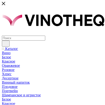
Каталог
Вино
Белое
Красное
Оранжевое
Розовое
Херес
Десертное
Винный напиток
Плодовое
Портвейн
Шампанское и игристое
Белое
Красное