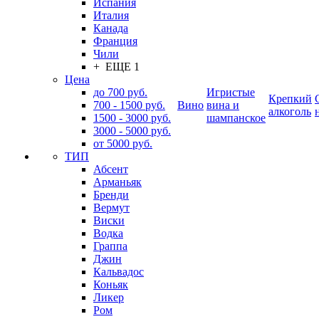
Испания
Италия
Канада
Франция
Чили
+ ЕЩЕ 1
Цена
до 700 руб.
Игристые
Крепкий
700 - 1500 руб.
Вино
вина и
алкоголь
1500 - 3000 руб.
шампанское
3000 - 5000 руб.
от 5000 руб.
ТИП
Абсент
Арманьяк
Бренди
Вермут
Виски
Водка
Граппа
Джин
Кальвадос
Коньяк
Ликер
Ром