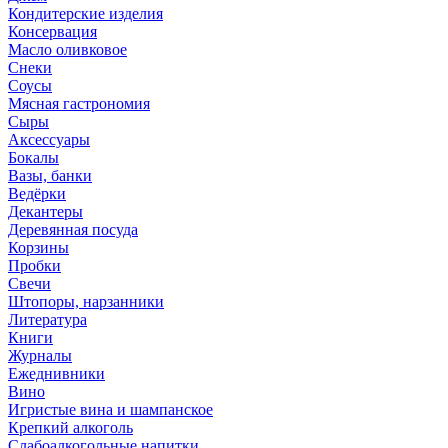
Кондитерские изделия
Консервация
Масло оливковое
Снеки
Соусы
Мясная гастрономия
Сыры
Аксессуары
Бокалы
Вазы, банки
Ведёрки
Декантеры
Деревянная посуда
Корзины
Пробки
Свечи
Штопоры, нарзанники
Литература
Книги
Журналы
Ежеднивники
Вино
Игристые вина и шампанское
Крепкий алкоголь
Слабоалкогольные напитки