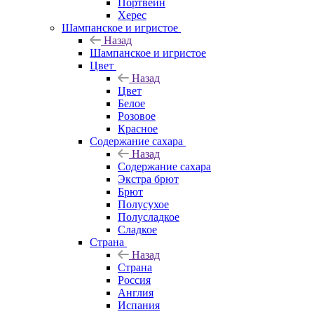
Портвейн
Херес
Шампанское и игристое
Назад
Шампанское и игристое
Цвет
Назад
Цвет
Белое
Розовое
Красное
Содержание сахара
Назад
Содержание сахара
Экстра брют
Брют
Полусухое
Полусладкое
Сладкое
Страна
Назад
Страна
Россия
Англия
Испания