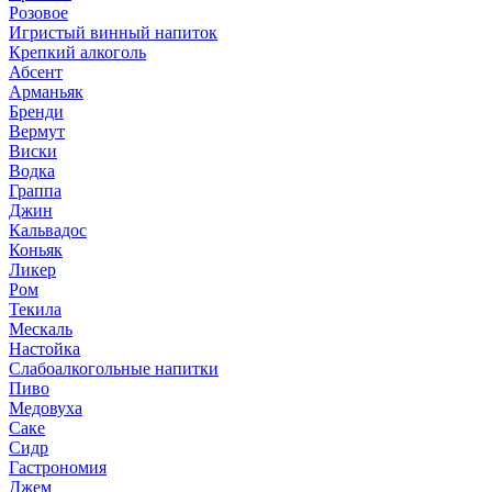
Розовое
Игристый винный напиток
Крепкий алкоголь
Абсент
Арманьяк
Бренди
Вермут
Виски
Водка
Граппа
Джин
Кальвадос
Коньяк
Ликер
Ром
Текила
Мескаль
Настойка
Слабоалкогольные напитки
Пиво
Медовуха
Саке
Сидр
Гастрономия
Джем