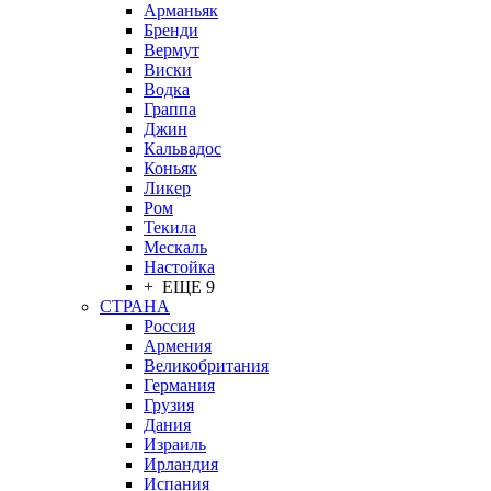
Арманьяк
Бренди
Вермут
Виски
Водка
Граппа
Джин
Кальвадос
Коньяк
Ликер
Ром
Текила
Мескаль
Настойка
+ ЕЩЕ 9
СТРАНА
Россия
Армения
Великобритания
Германия
Грузия
Дания
Израиль
Ирландия
Испания