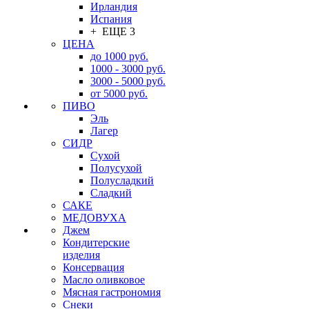
Ирландия
Испания
+ ЕЩЕ 3
ЦЕНА
до 1000 руб.
1000 - 3000 руб.
3000 - 5000 руб.
от 5000 руб.
ПИВО
Эль
Лагер
СИДР
Сухой
Полусухой
Полусладкий
Сладкий
САКЕ
МЕДОВУХА
Джем
Кондитерские
изделия
Консервация
Масло оливковое
Мясная гастрономия
Снеки