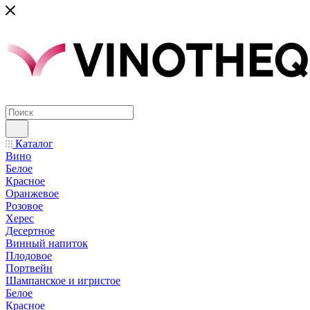
Каталог
Вино
Белое
Красное
Оранжевое
Розовое
Херес
Десертное
Винный напиток
Плодовое
Портвейн
Шампанское и игристое
Белое
Красное