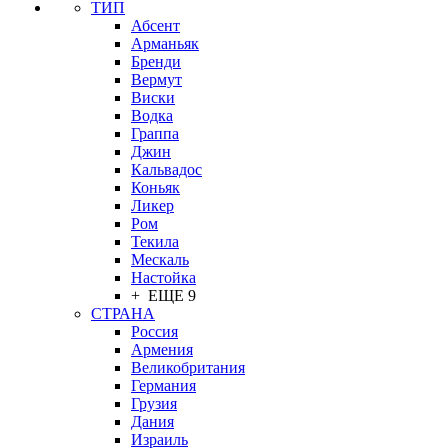
ТИП
Абсент
Арманьяк
Бренди
Вермут
Виски
Водка
Граппа
Джин
Кальвадос
Коньяк
Ликер
Ром
Текила
Мескаль
Настойка
+ ЕЩЕ 9
СТРАНА
Россия
Армения
Великобритания
Германия
Грузия
Дания
Израиль