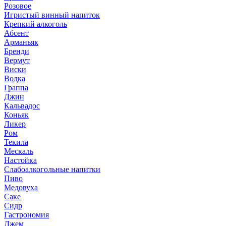
Розовое
Игристый винный напиток
Крепкий алкоголь
Абсент
Арманьяк
Бренди
Вермут
Виски
Водка
Граппа
Джин
Кальвадос
Коньяк
Ликер
Ром
Текила
Мескаль
Настойка
Слабоалкогольные напитки
Пиво
Медовуха
Саке
Сидр
Гастрономия
Джем