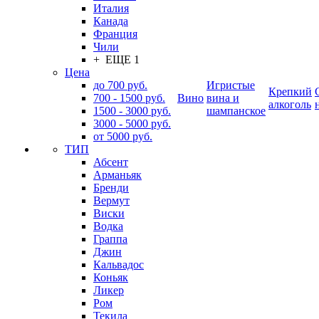
Италия
Канада
Франция
Чили
+ ЕЩЕ 1
Цена
до 700 руб.
Игристые
Крепкий
700 - 1500 руб.
Вино
вина и
алкоголь
1500 - 3000 руб.
шампанское
3000 - 5000 руб.
от 5000 руб.
ТИП
Абсент
Арманьяк
Бренди
Вермут
Виски
Водка
Граппа
Джин
Кальвадос
Коньяк
Ликер
Ром
Текила