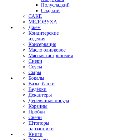
Полусладкий
Сладкий
САКЕ
МЕДОВУХА
Джем
Кондитерские
изделия
Консервация
Масло оливковое
Мясная гастрономия
Снеки
Соусы
Сыры
Бокалы
Вазы, банки
Ведёрки
Декантеры
Деревянная посуда
Корзины
Пробки
Свечи
Штопоры,
нарзанники
Книги
Журналы