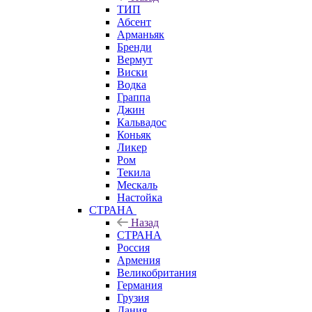
ТИП
Абсент
Арманьяк
Бренди
Вермут
Виски
Водка
Граппа
Джин
Кальвадос
Коньяк
Ликер
Ром
Текила
Мескаль
Настойка
СТРАНА
Назад
СТРАНА
Россия
Армения
Великобритания
Германия
Грузия
Дания