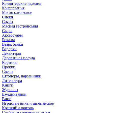
Кондитерские изделия
Консервация
Масло оливковое
Снеки
Соусы
Мясная гастрономия
Сыры
Аксессуары
Бокалы
Вазы, банки
Ведёрки
Декантеры
Деревянная посуда
Корзины
Пробки
Свечи
Штопоры, нарзанники
Литература
Книги
Журналы
Ежеднивники
Вино
Игристые вина и шампанское
Крепкий алкоголь
Слабоалкогольные напитки