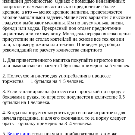
излишней дотошностью. Однако с помощью ненавязчивых
вопросов и намеков выяснить кто предпочитает более
крепкие, а кто — менее крепкие напитки, представляется
вполне выполнимой задачей. Чаще всего варианты с высоким
градусом выбирают мужчины. Им по вкусу коньяк, виски,
бренди или водка. Прекрасный пол отдает предпочтение
игристому или тихому вину. Молодежь нередко высоко ценит
присутствие на столах коктейлей на основе все тех же вин
или, к примеру, джина или текилы. Приведем ряд общих
рекомендаций по расчету количества спиртного
1. Для приветственного напитка покупайте игристое вино
или шампанское из расчета 1 бутылка примерно на 5 человек.
2. Полусухое игристое для употребления в процессе
торжества — 1 бутылка на 4–5 человек.
3. Если запланирована фотосессия с прогулкой по городу с
бокалами в руках, то игристое покупается в количестве 0,5
бутылки на 1 человека.
4. Когда планируется закупить одно и то же игристое и для
начала праздника, и для его окончания, то за норму следует
брать 1 бутылку примерно на 3–4 человека.
5.
Белое вино
стоит покупать приблизительно в том же