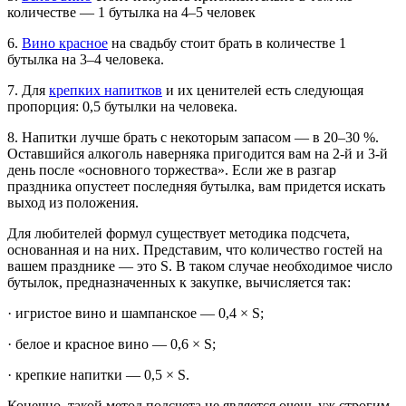
количестве — 1 бутылка на 4–5 человек
6.
Вино красное
на свадьбу стоит брать в количестве 1
бутылка на 3–4 человека.
7. Для
крепких напитков
и их ценителей есть следующая
пропорция: 0,5 бутылки на человека.
8. Напитки лучше брать с некоторым запасом — в 20–30 %.
Оставшийся алкоголь наверняка пригодится вам на 2-й и 3-й
день после «основного торжества». Если же в разгар
праздника опустеет последняя бутылка, вам придется искать
выход из положения.
Для любителей формул существует методика подсчета,
основанная и на них. Представим, что количество гостей на
вашем празднике — это S. В таком случае необходимое число
бутылок, предназначенных к закупке, вычисляется так:
· игристое вино и шампанское — 0,4 × S;
· белое и красное вино — 0,6 × S;
· крепкие напитки — 0,5 × S.
Конечно, такой метод подсчета не является очень уж строгим