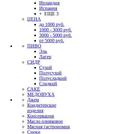
Ирландия
Испания
+ ЕЩЕ 3
ЦЕНА
до 1000 руб.
1000 - 3000 руб.
3000 - 5000 руб.
от 5000 руб.
ПИВО
Эль
Лагер
СИДР
Сухой
Полусухой
Полусладкий
Сладкий
САКЕ
МЕДОВУХА
Джем
Кондитерские
изделия
Консервация
Масло оливковое
Мясная гастрономия
Снеки