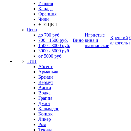
Италия
Канада
Франция
Чили
+ ЕЩЕ 1
Цена
до 700 руб.
Игристые
Крепкий
700 - 1500 руб.
Вино
вина и
алкоголь
1500 - 3000 руб.
шампанское
3000 - 5000 руб.
от 5000 руб.
ТИП
Абсент
Арманьяк
Бренди
Вермут
Виски
Водка
Граппа
Джин
Кальвадос
Коньяк
Ликер
Ром
Текила