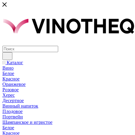
Каталог
Вино
Белое
Красное
Оранжевое
Розовое
Херес
Десертное
Винный напиток
Плодовое
Портвейн
Шампанское и игристое
Белое
Красное