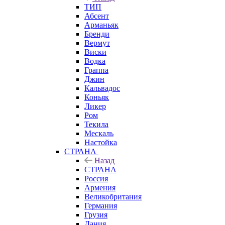
ТИП
Абсент
Арманьяк
Бренди
Вермут
Виски
Водка
Граппа
Джин
Кальвадос
Коньяк
Ликер
Ром
Текила
Мескаль
Настойка
СТРАНА
Назад
СТРАНА
Россия
Армения
Великобритания
Германия
Грузия
Дания