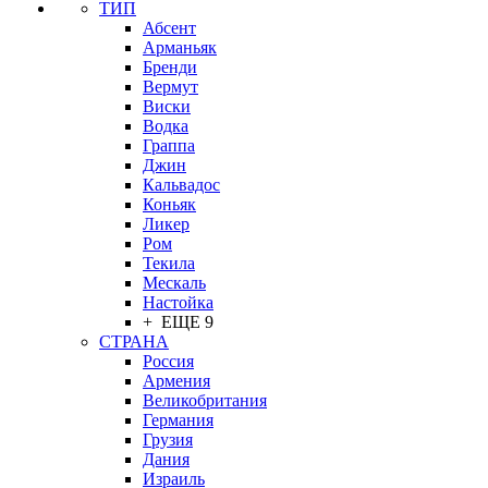
ТИП
Абсент
Арманьяк
Бренди
Вермут
Виски
Водка
Граппа
Джин
Кальвадос
Коньяк
Ликер
Ром
Текила
Мескаль
Настойка
+ ЕЩЕ 9
СТРАНА
Россия
Армения
Великобритания
Германия
Грузия
Дания
Израиль