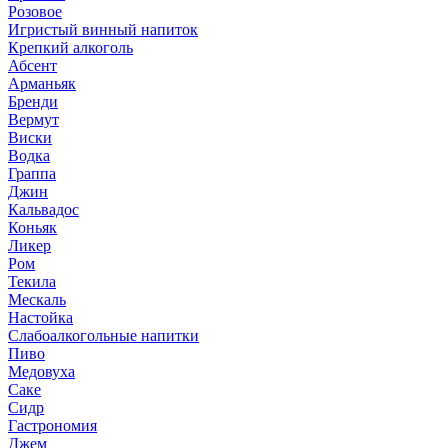
Розовое
Игристый винный напиток
Крепкий алкоголь
Абсент
Арманьяк
Бренди
Вермут
Виски
Водка
Граппа
Джин
Кальвадос
Коньяк
Ликер
Ром
Текила
Мескаль
Настойка
Слабоалкогольные напитки
Пиво
Медовуха
Саке
Сидр
Гастрономия
Джем