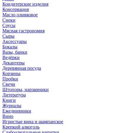
Кондитерские изделия
Консервация
Масло оливковое
Снеки
Соусы
Мясная гастрономия
Сыры
Аксессуары
Бокалы
Вазы, банки
Ведёрки
Декантеры
Деревянная посуда
Корзины
Пробки
Свечи
Штопоры, нарзанники
Литература
Книги
Журналы
Ежеднивники
Вино
Игристые вина и шампанское
Крепкий алкоголь
Слабоалкогольные напитки