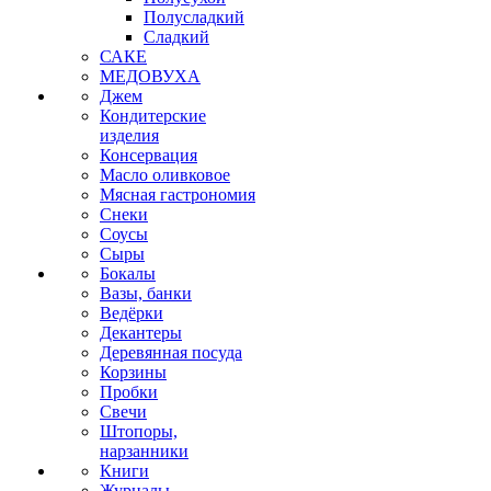
Полусладкий
Сладкий
САКЕ
МЕДОВУХА
Джем
Кондитерские
изделия
Консервация
Масло оливковое
Мясная гастрономия
Снеки
Соусы
Сыры
Бокалы
Вазы, банки
Ведёрки
Декантеры
Деревянная посуда
Корзины
Пробки
Свечи
Штопоры,
нарзанники
Книги
Журналы