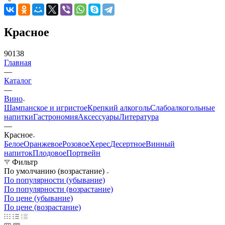
Красное
90138
Главная
—
Каталог
—
Вино
Шампанское и игристое
Крепкий алкоголь
Слабоалкогольные
напитки
Гастрономия
Аксессуары
Литература
—
Красное
Белое
Оранжевое
Розовое
Херес
Десертное
Винный
напиток
Плодовое
Портвейн
Фильтр
По умолчанию (возрастание)
По популярности (убывание)
По популярности (возрастание)
По цене (убывание)
По цене (возрастание)