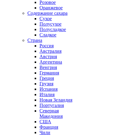
Розовое
Оранжевое
Содержание сахара
Сухое
Полусухое
Полусладкое
Сладкое
Страна
Россия
Австралия
Австрия
Аргентина
Венгрия
Германия
Греция
Грузия
Испания
Италия
Новая Зеландия
Португалия
Северная
Македония
США
Франция
Чили