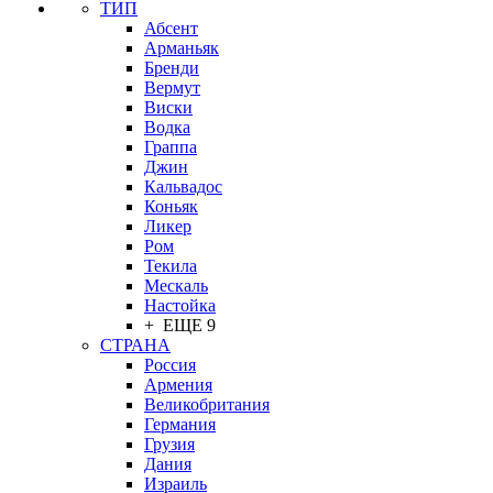
ТИП
Абсент
Арманьяк
Бренди
Вермут
Виски
Водка
Граппа
Джин
Кальвадос
Коньяк
Ликер
Ром
Текила
Мескаль
Настойка
+ ЕЩЕ 9
СТРАНА
Россия
Армения
Великобритания
Германия
Грузия
Дания
Израиль