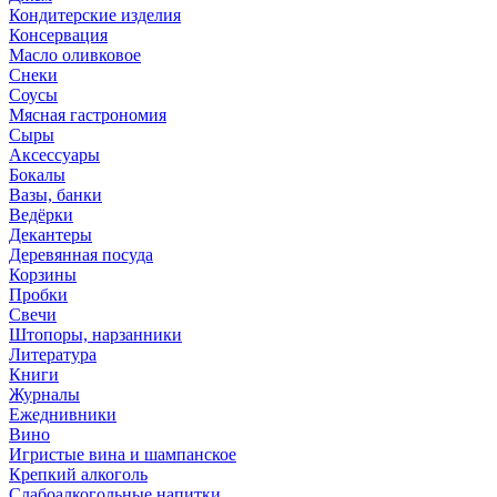
Кондитерские изделия
Консервация
Масло оливковое
Снеки
Соусы
Мясная гастрономия
Сыры
Аксессуары
Бокалы
Вазы, банки
Ведёрки
Декантеры
Деревянная посуда
Корзины
Пробки
Свечи
Штопоры, нарзанники
Литература
Книги
Журналы
Ежеднивники
Вино
Игристые вина и шампанское
Крепкий алкоголь
Слабоалкогольные напитки