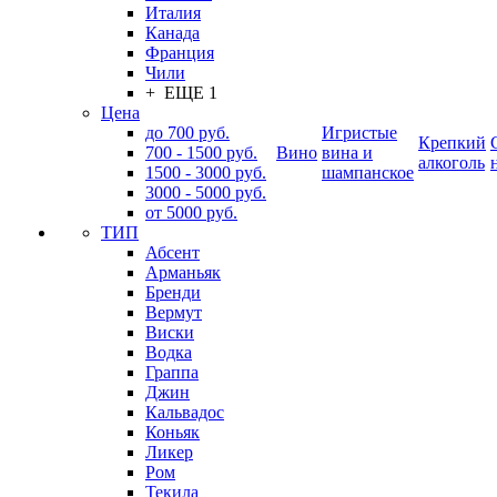
Италия
Канада
Франция
Чили
+ ЕЩЕ 1
Цена
до 700 руб.
Игристые
Крепкий
700 - 1500 руб.
Вино
вина и
алкоголь
1500 - 3000 руб.
шампанское
3000 - 5000 руб.
от 5000 руб.
ТИП
Абсент
Арманьяк
Бренди
Вермут
Виски
Водка
Граппа
Джин
Кальвадос
Коньяк
Ликер
Ром
Текила