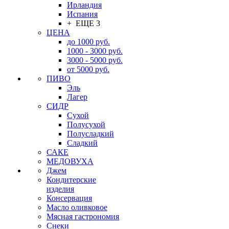
Ирландия
Испания
+ ЕЩЕ 3
ЦЕНА
до 1000 руб.
1000 - 3000 руб.
3000 - 5000 руб.
от 5000 руб.
ПИВО
Эль
Лагер
СИДР
Сухой
Полусухой
Полусладкий
Сладкий
САКЕ
МЕДОВУХА
Джем
Кондитерские
изделия
Консервация
Масло оливковое
Мясная гастрономия
Снеки