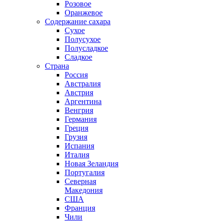
Розовое
Оранжевое
Содержание сахара
Сухое
Полусухое
Полусладкое
Сладкое
Страна
Россия
Австралия
Австрия
Аргентина
Венгрия
Германия
Греция
Грузия
Испания
Италия
Новая Зеландия
Португалия
Северная
Македония
США
Франция
Чили