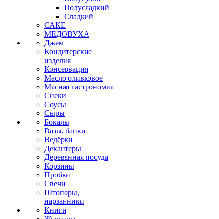
Полусладкий
Сладкий
САКЕ
МЕДОВУХА
Джем
Кондитерские
изделия
Консервация
Масло оливковое
Мясная гастрономия
Снеки
Соусы
Сыры
Бокалы
Вазы, банки
Ведёрки
Декантеры
Деревянная посуда
Корзины
Пробки
Свечи
Штопоры,
нарзанники
Книги
Журналы