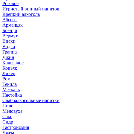
Розовое
Игристый винный напиток
Крепкий алкоголь
Абсент
Арманьяк
Бренди
Вермут
Виски
Водка
Граппа
Джин
Кальвадос
Коньяк
Ликер
Ром
Текила
Мескаль
Настойка
Слабоалкогольные напитки
Пиво
Медовуха
Саке
Сидр
Гастрономия
Джем