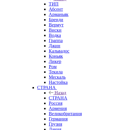
ТИП
Абсент
Арманьяк
Бренди
Вермут
Виски
Водка
Граппа
Джин
Кальвадос
Коньяк
Ликер
Ром
Текила
Мескаль
Настойка
СТРАНА
Назад
СТРАНА
Россия
Армения
Великобритания
Германия
Грузия
Дания