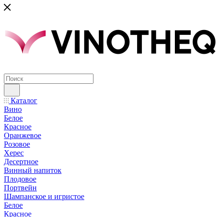
Каталог
Вино
Белое
Красное
Оранжевое
Розовое
Херес
Десертное
Винный напиток
Плодовое
Портвейн
Шампанское и игристое
Белое
Красное