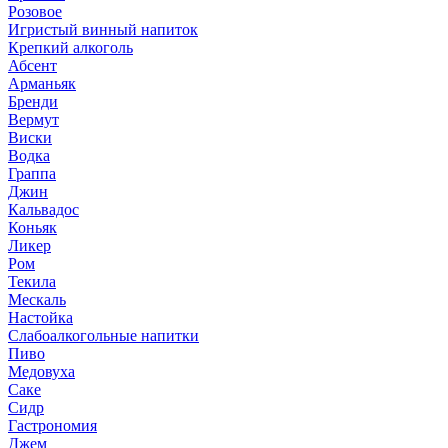
Розовое
Игристый винный напиток
Крепкий алкоголь
Абсент
Арманьяк
Бренди
Вермут
Виски
Водка
Граппа
Джин
Кальвадос
Коньяк
Ликер
Ром
Текила
Мескаль
Настойка
Слабоалкогольные напитки
Пиво
Медовуха
Саке
Сидр
Гастрономия
Джем