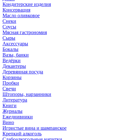
Кондитерские изделия
Консервация
Масло оливковое
Снеки
Соусы
Мясная гастрономия
Сыры
Аксессуары
Бокалы
Вазы, банки
Ведёрки
Декантеры
Деревянная посуда
Корзины
Пробки
Свечи
Штопоры, нарзанники
Литература
Книги
Журналы
Ежеднивники
Вино
Игристые вина и шампанское
Крепкий алкоголь
Слабоалкогольные напитки