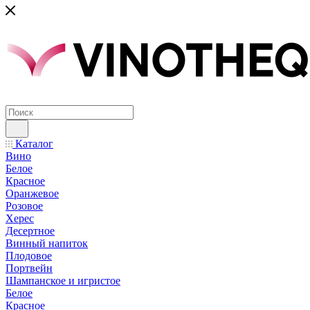
Каталог
Вино
Белое
Красное
Оранжевое
Розовое
Херес
Десертное
Винный напиток
Плодовое
Портвейн
Шампанское и игристое
Белое
Красное