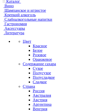
Каталог
Вино
Шампанское и игристое
Крепкий алкоголь
Слабоалкогольные напитки
Гастрономия
Аксессуары
Литература
Цвет
Красное
Белое
Розовое
Оранжевое
Содержание сахара
Сухое
Полусухое
Полусладкое
Сладкое
Страна
Россия
Австралия
Австрия
Аргентина
Венгрия