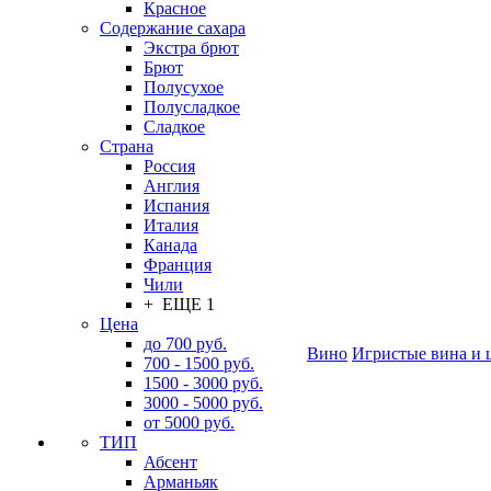
Красное
Содержание сахара
Экстра брют
Брют
Полусухое
Полусладкое
Сладкое
Страна
Россия
Англия
Испания
Италия
Канада
Франция
Чили
+ ЕЩЕ 1
Цена
до 700 руб.
Вино
Игристые вина и 
700 - 1500 руб.
1500 - 3000 руб.
3000 - 5000 руб.
от 5000 руб.
ТИП
Абсент
Арманьяк