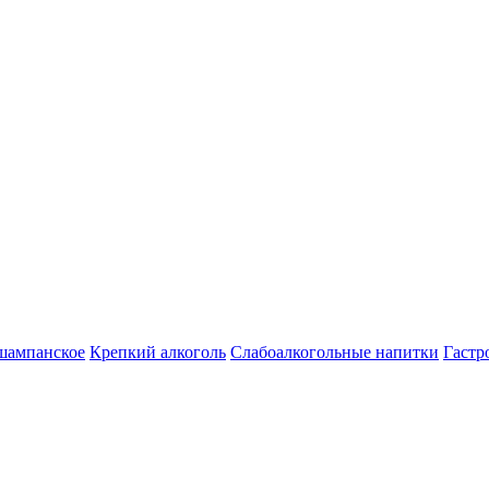
шампанское
Крепкий алкоголь
Слабоалкогольные напитки
Гастр