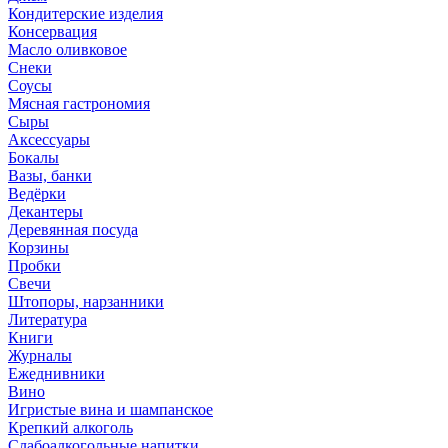
Кондитерские изделия
Консервация
Масло оливковое
Снеки
Соусы
Мясная гастрономия
Сыры
Аксессуары
Бокалы
Вазы, банки
Ведёрки
Декантеры
Деревянная посуда
Корзины
Пробки
Свечи
Штопоры, нарзанники
Литература
Книги
Журналы
Ежеднивники
Вино
Игристые вина и шампанское
Крепкий алкоголь
Слабоалкогольные напитки