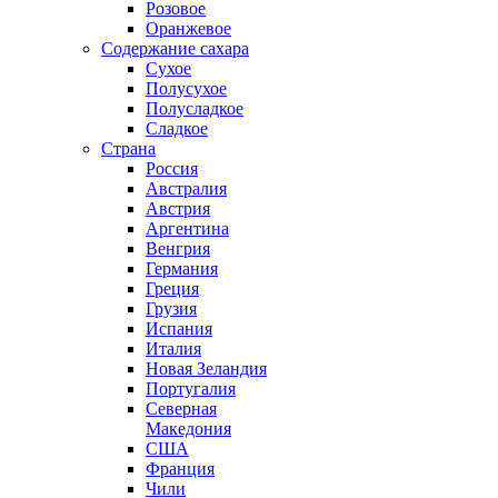
Розовое
Оранжевое
Содержание сахара
Сухое
Полусухое
Полусладкое
Сладкое
Страна
Россия
Австралия
Австрия
Аргентина
Венгрия
Германия
Греция
Грузия
Испания
Италия
Новая Зеландия
Португалия
Северная
Македония
США
Франция
Чили