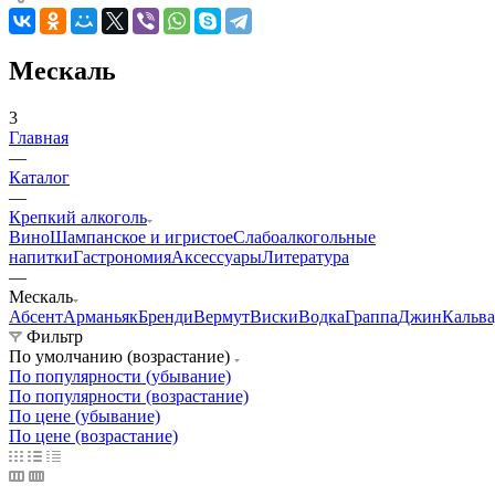
Мескаль
3
Главная
—
Каталог
—
Крепкий алкоголь
Вино
Шампанское и игристое
Слабоалкогольные
напитки
Гастрономия
Аксессуары
Литература
—
Мескаль
Абсент
Арманьяк
Бренди
Вермут
Виски
Водка
Граппа
Джин
Кальва
Фильтр
По умолчанию (возрастание)
По популярности (убывание)
По популярности (возрастание)
По цене (убывание)
По цене (возрастание)