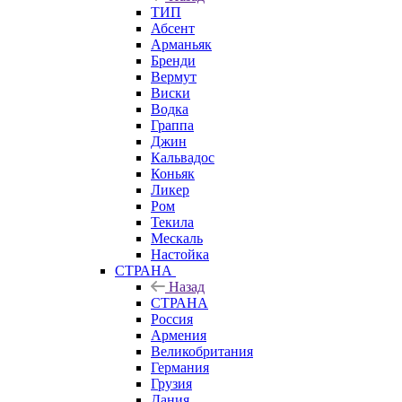
ТИП
Абсент
Арманьяк
Бренди
Вермут
Виски
Водка
Граппа
Джин
Кальвадос
Коньяк
Ликер
Ром
Текила
Мескаль
Настойка
СТРАНА
Назад
СТРАНА
Россия
Армения
Великобритания
Германия
Грузия
Дания