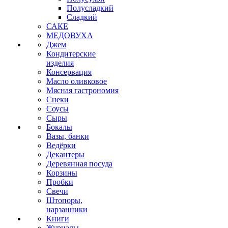
Полусладкий
Сладкий
САКЕ
МЕДОВУХА
Джем
Кондитерские
изделия
Консервация
Масло оливковое
Мясная гастрономия
Снеки
Соусы
Сыры
Бокалы
Вазы, банки
Ведёрки
Декантеры
Деревянная посуда
Корзины
Пробки
Свечи
Штопоры,
нарзанники
Книги
Журналы