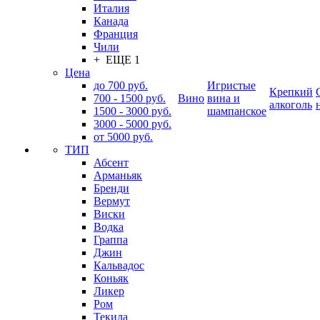
Италия
Канада
Франция
Чили
+ ЕЩЕ 1
Цена
до 700 руб.
Игристые
Крепкий
700 - 1500 руб.
Вино
вина и
алкоголь
1500 - 3000 руб.
шампанское
3000 - 5000 руб.
от 5000 руб.
ТИП
Абсент
Арманьяк
Бренди
Вермут
Виски
Водка
Граппа
Джин
Кальвадос
Коньяк
Ликер
Ром
Текила