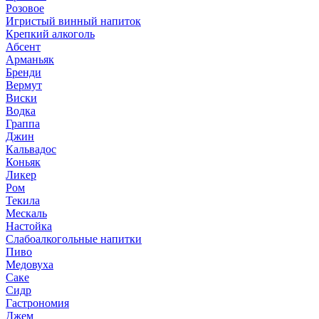
Розовое
Игристый винный напиток
Крепкий алкоголь
Абсент
Арманьяк
Бренди
Вермут
Виски
Водка
Граппа
Джин
Кальвадос
Коньяк
Ликер
Ром
Текила
Мескаль
Настойка
Слабоалкогольные напитки
Пиво
Медовуха
Саке
Сидр
Гастрономия
Джем