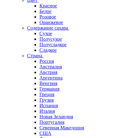
Цвет
Красное
Белое
Розовое
Оранжевое
Содержание сахара
Сухое
Полусухое
Полусладкое
Сладкое
Страна
Россия
Австралия
Австрия
Аргентина
Венгрия
Германия
Греция
Грузия
Испания
Италия
Новая Зеландия
Португалия
Северная Македония
США