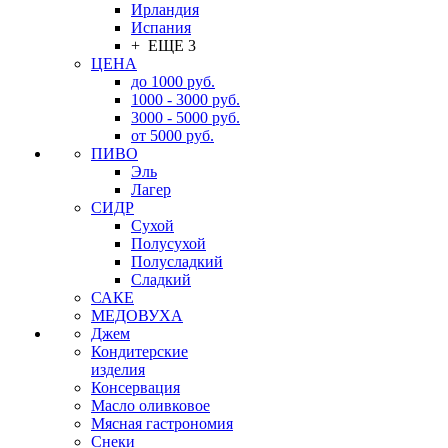
Ирландия
Испания
+ ЕЩЕ 3
ЦЕНА
до 1000 руб.
1000 - 3000 руб.
3000 - 5000 руб.
от 5000 руб.
ПИВО
Эль
Лагер
СИДР
Сухой
Полусухой
Полусладкий
Сладкий
САКЕ
МЕДОВУХА
Джем
Кондитерские
изделия
Консервация
Масло оливковое
Мясная гастрономия
Снеки