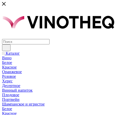
Каталог
Вино
Белое
Красное
Оранжевое
Розовое
Херес
Десертное
Винный напиток
Плодовое
Портвейн
Шампанское и игристое
Белое
Красное