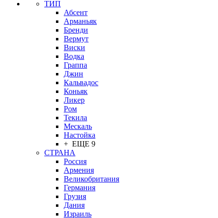
ТИП
Абсент
Арманьяк
Бренди
Вермут
Виски
Водка
Граппа
Джин
Кальвадос
Коньяк
Ликер
Ром
Текила
Мескаль
Настойка
+ ЕЩЕ 9
СТРАНА
Россия
Армения
Великобритания
Германия
Грузия
Дания
Израиль