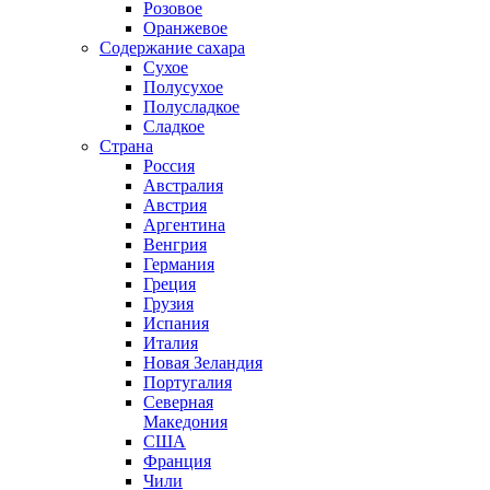
Розовое
Оранжевое
Содержание сахара
Сухое
Полусухое
Полусладкое
Сладкое
Страна
Россия
Австралия
Австрия
Аргентина
Венгрия
Германия
Греция
Грузия
Испания
Италия
Новая Зеландия
Португалия
Северная
Македония
США
Франция
Чили