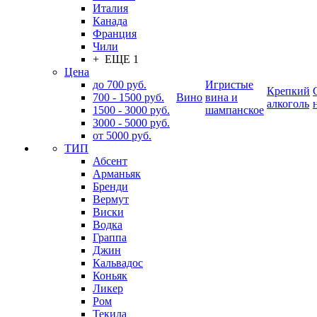
Италия
Канада
Франция
Чили
+ ЕЩЕ 1
Цена
до 700 руб.
Игристые
Крепкий
700 - 1500 руб.
Вино
вина и
алкоголь
1500 - 3000 руб.
шампанское
3000 - 5000 руб.
от 5000 руб.
ТИП
Абсент
Арманьяк
Бренди
Вермут
Виски
Водка
Граппа
Джин
Кальвадос
Коньяк
Ликер
Ром
Текила