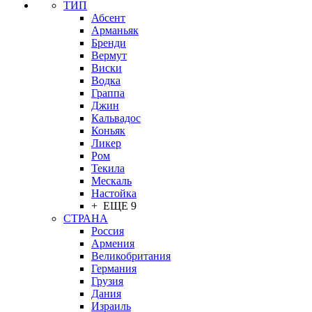
ТИП
Абсент
Арманьяк
Бренди
Вермут
Виски
Водка
Граппа
Джин
Кальвадос
Коньяк
Ликер
Ром
Текила
Мескаль
Настойка
+ ЕЩЕ 9
СТРАНА
Россия
Армения
Великобритания
Германия
Грузия
Дания
Израиль