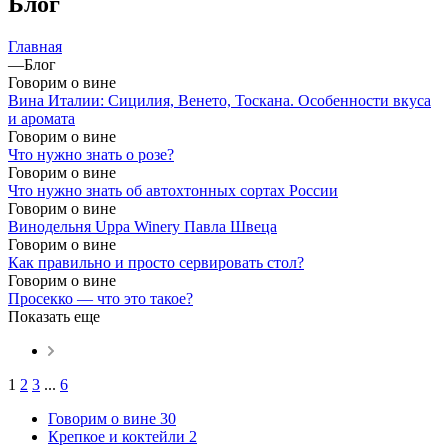
Блог
Главная
—
Блог
Говорим о вине
Вина Италии: Сицилия, Венето, Тоскана. Особенности вкуса
и аромата
Говорим о вине
Что нужно знать о розе?
Говорим о вине
Что нужно знать об автохтонных сортах России
Говорим о вине
Винодельня Uppa Winery Павла Швеца
Говорим о вине
Как правильно и просто сервировать стол?
Говорим о вине
Просекко — что это такое?
Показать еще
1
2
3
...
6
Говорим о вине
30
Крепкое и коктейли
2