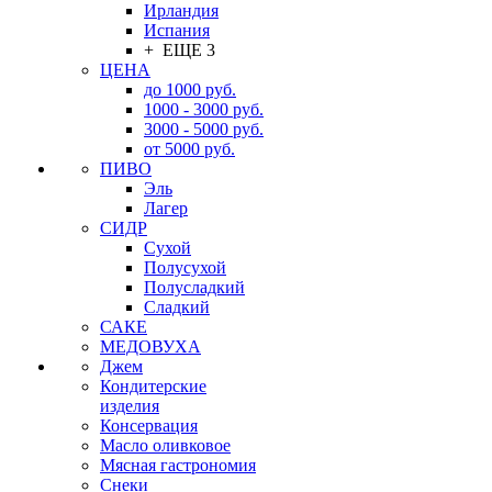
Ирландия
Испания
+ ЕЩЕ 3
ЦЕНА
до 1000 руб.
1000 - 3000 руб.
3000 - 5000 руб.
от 5000 руб.
ПИВО
Эль
Лагер
СИДР
Сухой
Полусухой
Полусладкий
Сладкий
САКЕ
МЕДОВУХА
Джем
Кондитерские
изделия
Консервация
Масло оливковое
Мясная гастрономия
Снеки