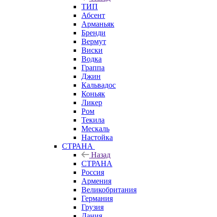
ТИП
Абсент
Арманьяк
Бренди
Вермут
Виски
Водка
Граппа
Джин
Кальвадос
Коньяк
Ликер
Ром
Текила
Мескаль
Настойка
СТРАНА
Назад
СТРАНА
Россия
Армения
Великобритания
Германия
Грузия
Дания