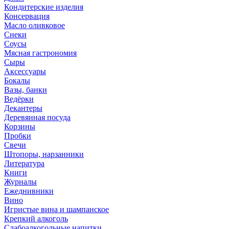
Кондитерские изделия
Консервация
Масло оливковое
Снеки
Соусы
Мясная гастрономия
Сыры
Аксессуары
Бокалы
Вазы, банки
Ведёрки
Декантеры
Деревянная посуда
Корзины
Пробки
Свечи
Штопоры, нарзанники
Литература
Книги
Журналы
Ежеднивники
Вино
Игристые вина и шампанское
Крепкий алкоголь
Слабоалкогольные напитки