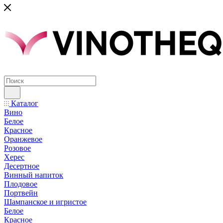
Каталог
Вино
Белое
Красное
Оранжевое
Розовое
Херес
Десертное
Винный напиток
Плодовое
Портвейн
Шампанское и игристое
Белое
Красное