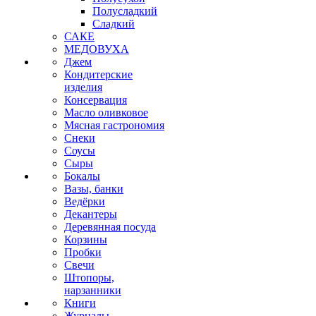
Полусладкий
Сладкий
САКЕ
МЕДОВУХА
Джем
Кондитерские
изделия
Консервация
Масло оливковое
Мясная гастрономия
Снеки
Соусы
Сыры
Бокалы
Вазы, банки
Ведёрки
Декантеры
Деревянная посуда
Корзины
Пробки
Свечи
Штопоры,
нарзанники
Книги
Журналы