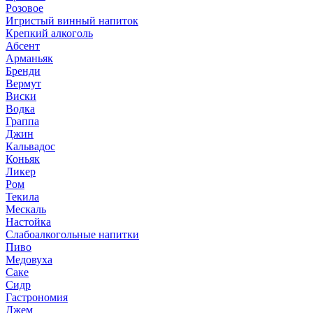
Розовое
Игристый винный напиток
Крепкий алкоголь
Абсент
Арманьяк
Бренди
Вермут
Виски
Водка
Граппа
Джин
Кальвадос
Коньяк
Ликер
Ром
Текила
Мескаль
Настойка
Слабоалкогольные напитки
Пиво
Медовуха
Саке
Сидр
Гастрономия
Джем