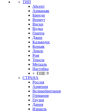
ТИП
Абсент
Арманьяк
Бренди
Вермут
Виски
Водка
Граппа
Джин
Кальвадос
Коньяк
Ликер
Ром
Текила
Мескаль
Настойка
+ ЕЩЕ 9
СТРАНА
Россия
Армения
Великобритания
Германия
Грузия
Дания
Израиль