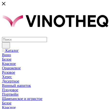
Каталог
Вино
Белое
Красное
Оранжевое
Розовое
Херес
Десертное
Винный напиток
Плодовое
Портвейн
Шампанское и игристое
Белое
Красное