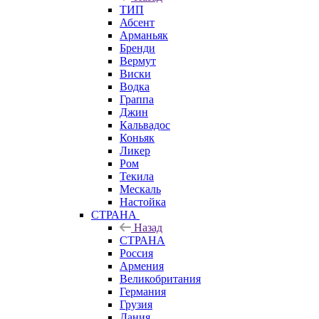
ТИП
Абсент
Арманьяк
Бренди
Вермут
Виски
Водка
Граппа
Джин
Кальвадос
Коньяк
Ликер
Ром
Текила
Мескаль
Настойка
СТРАНА
Назад
СТРАНА
Россия
Армения
Великобритания
Германия
Грузия
Дания