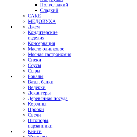
Полусладкий
Сладкий
САКЕ
МЕДОВУХА
Джем
Кондитерские
изделия
Консервация
Масло оливковое
Мясная гастрономия
Снеки
Соусы
Сыры
Бокалы
Вазы, банки
Ведёрки
Декантеры
Деревянная посуда
Корзины
Пробки
Свечи
Штопоры,
нарзанники
Книги
Журналы