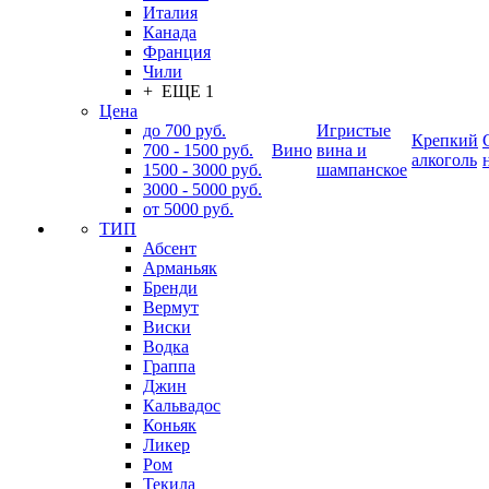
Италия
Канада
Франция
Чили
+ ЕЩЕ 1
Цена
до 700 руб.
Игристые
Крепкий
700 - 1500 руб.
Вино
вина и
алкоголь
1500 - 3000 руб.
шампанское
3000 - 5000 руб.
от 5000 руб.
ТИП
Абсент
Арманьяк
Бренди
Вермут
Виски
Водка
Граппа
Джин
Кальвадос
Коньяк
Ликер
Ром
Текила