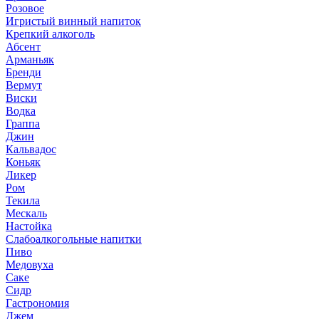
Розовое
Игристый винный напиток
Крепкий алкоголь
Абсент
Арманьяк
Бренди
Вермут
Виски
Водка
Граппа
Джин
Кальвадос
Коньяк
Ликер
Ром
Текила
Мескаль
Настойка
Слабоалкогольные напитки
Пиво
Медовуха
Саке
Сидр
Гастрономия
Джем