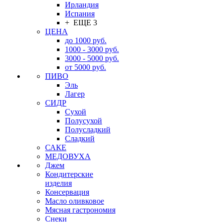
Ирландия
Испания
+ ЕЩЕ 3
ЦЕНА
до 1000 руб.
1000 - 3000 руб.
3000 - 5000 руб.
от 5000 руб.
ПИВО
Эль
Лагер
СИДР
Сухой
Полусухой
Полусладкий
Сладкий
САКЕ
МЕДОВУХА
Джем
Кондитерские
изделия
Консервация
Масло оливковое
Мясная гастрономия
Снеки