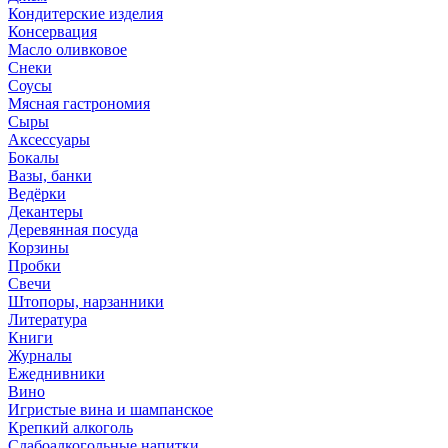
Кондитерские изделия
Консервация
Масло оливковое
Снеки
Соусы
Мясная гастрономия
Сыры
Аксессуары
Бокалы
Вазы, банки
Ведёрки
Декантеры
Деревянная посуда
Корзины
Пробки
Свечи
Штопоры, нарзанники
Литература
Книги
Журналы
Ежеднивники
Вино
Игристые вина и шампанское
Крепкий алкоголь
Слабоалкогольные напитки