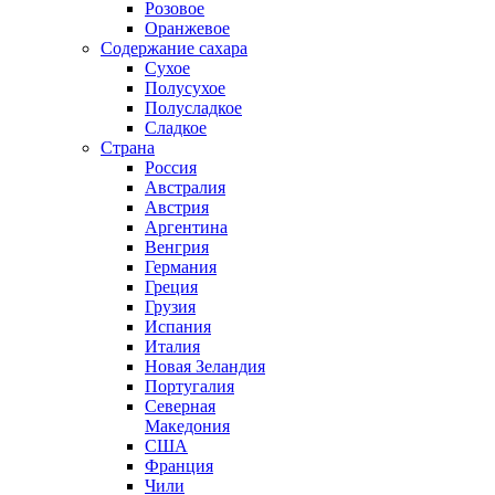
Розовое
Оранжевое
Содержание сахара
Сухое
Полусухое
Полусладкое
Сладкое
Страна
Россия
Австралия
Австрия
Аргентина
Венгрия
Германия
Греция
Грузия
Испания
Италия
Новая Зеландия
Португалия
Северная
Македония
США
Франция
Чили