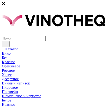
Каталог
Вино
Белое
Красное
Оранжевое
Розовое
Херес
Десертное
Винный напиток
Плодовое
Портвейн
Шампанское и игристое
Белое
Красное