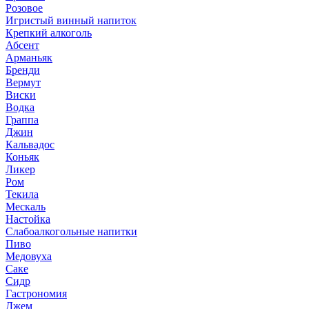
Розовое
Игристый винный напиток
Крепкий алкоголь
Абсент
Арманьяк
Бренди
Вермут
Виски
Водка
Граппа
Джин
Кальвадос
Коньяк
Ликер
Ром
Текила
Мескаль
Настойка
Слабоалкогольные напитки
Пиво
Медовуха
Саке
Сидр
Гастрономия
Джем