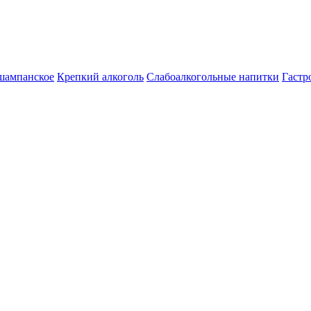
шампанское
Крепкий алкоголь
Слабоалкогольные напитки
Гастр