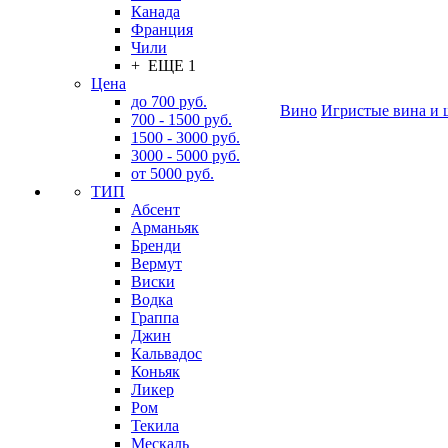
Канада
Франция
Чили
+ ЕЩЕ 1
Цена
до 700 руб.
Вино
Игристые вина и 
700 - 1500 руб.
1500 - 3000 руб.
3000 - 5000 руб.
от 5000 руб.
ТИП
Абсент
Арманьяк
Бренди
Вермут
Виски
Водка
Граппа
Джин
Кальвадос
Коньяк
Ликер
Ром
Текила
Мескаль