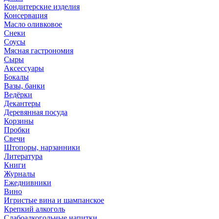
Кондитерские изделия
Консервация
Масло оливковое
Снеки
Соусы
Мясная гастрономия
Сыры
Аксессуары
Бокалы
Вазы, банки
Ведёрки
Декантеры
Деревянная посуда
Корзины
Пробки
Свечи
Штопоры, нарзанники
Литература
Книги
Журналы
Ежеднивники
Вино
Игристые вина и шампанское
Крепкий алкоголь
Слабоалкогольные напитки