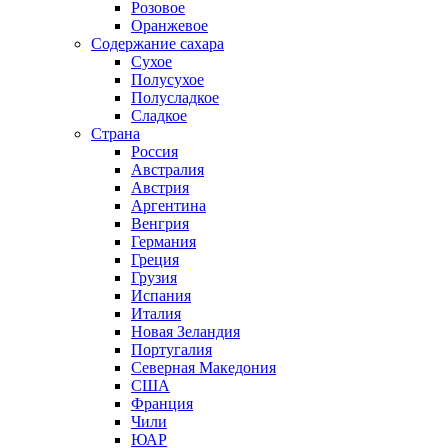
Розовое
Оранжевое
Содержание сахара
Сухое
Полусухое
Полусладкое
Сладкое
Страна
Россия
Австралия
Австрия
Аргентина
Венгрия
Германия
Греция
Грузия
Испания
Италия
Новая Зеландия
Португалия
Северная Македония
США
Франция
Чили
ЮАР