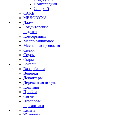
Полусладкий
Сладкий
САКЕ
МЕДОВУХА
Джем
Кондитерские
изделия
Консервация
Масло оливковое
Мясная гастрономия
Снеки
Соусы
Сыры
Бокалы
Вазы, банки
Ведёрки
Декантеры
Деревянная посуда
Корзины
Пробки
Свечи
Штопоры,
нарзанники
Книги
Журналы