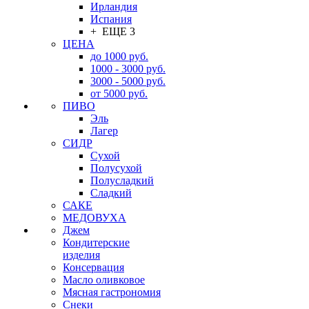
Ирландия
Испания
+ ЕЩЕ 3
ЦЕНА
до 1000 руб.
1000 - 3000 руб.
3000 - 5000 руб.
от 5000 руб.
ПИВО
Эль
Лагер
СИДР
Сухой
Полусухой
Полусладкий
Сладкий
САКЕ
МЕДОВУХА
Джем
Кондитерские
изделия
Консервация
Масло оливковое
Мясная гастрономия
Снеки