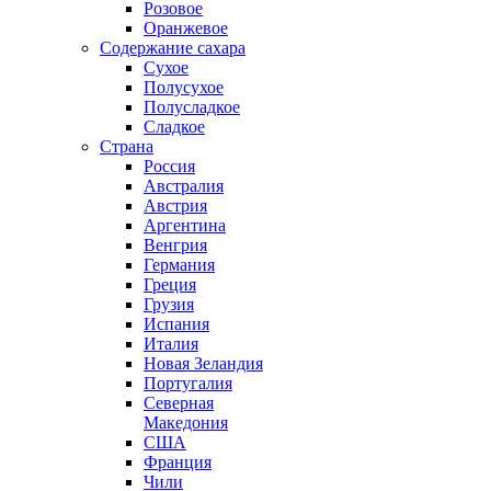
Розовое
Оранжевое
Содержание сахара
Сухое
Полусухое
Полусладкое
Сладкое
Страна
Россия
Австралия
Австрия
Аргентина
Венгрия
Германия
Греция
Грузия
Испания
Италия
Новая Зеландия
Португалия
Северная
Македония
США
Франция
Чили