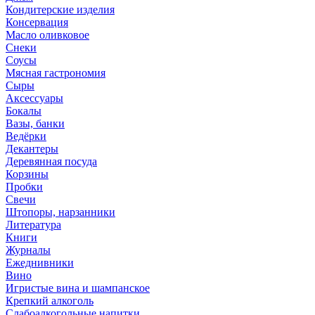
Кондитерские изделия
Консервация
Масло оливковое
Снеки
Соусы
Мясная гастрономия
Сыры
Аксессуары
Бокалы
Вазы, банки
Ведёрки
Декантеры
Деревянная посуда
Корзины
Пробки
Свечи
Штопоры, нарзанники
Литература
Книги
Журналы
Ежеднивники
Вино
Игристые вина и шампанское
Крепкий алкоголь
Слабоалкогольные напитки