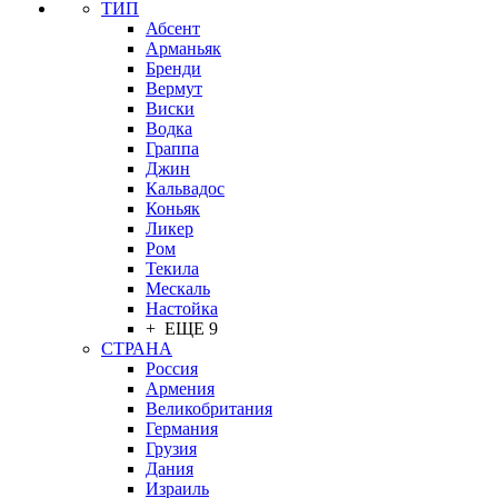
ТИП
Абсент
Арманьяк
Бренди
Вермут
Виски
Водка
Граппа
Джин
Кальвадос
Коньяк
Ликер
Ром
Текила
Мескаль
Настойка
+ ЕЩЕ 9
СТРАНА
Россия
Армения
Великобритания
Германия
Грузия
Дания
Израиль