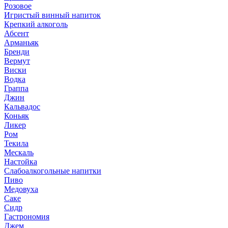
Розовое
Игристый винный напиток
Крепкий алкоголь
Абсент
Арманьяк
Бренди
Вермут
Виски
Водка
Граппа
Джин
Кальвадос
Коньяк
Ликер
Ром
Текила
Мескаль
Настойка
Слабоалкогольные напитки
Пиво
Медовуха
Саке
Сидр
Гастрономия
Джем