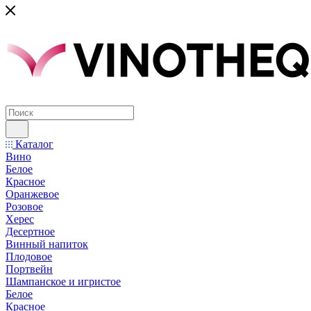
Каталог
Вино
Белое
Красное
Оранжевое
Розовое
Херес
Десертное
Винный напиток
Плодовое
Портвейн
Шампанское и игристое
Белое
Красное