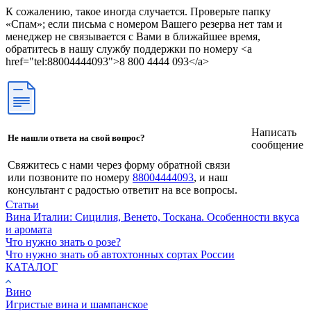
К сожалению, такое иногда случается. Проверьте папку
«Спам»; если письма с номером Вашего резерва нет там и
менеджер не связывается с Вами в ближайшее время,
обратитесь в нашу службу поддержки по номеру <a
href="tel:88004444093">8 800 4444 093</a>
Написать
Не нашли ответа на свой вопрос?
сообщение
Свяжитесь с нами через форму обратной связи
или позвоните по номеру
88004444093
, и наш
консультант с радостью ответит на все вопросы.
Статьи
Вина Италии: Сицилия, Венето, Тоскана. Особенности вкуса
и аромата
Что нужно знать о розе?
Что нужно знать об автохтонных сортах России
КАТАЛОГ
Вино
Игристые вина и шампанское