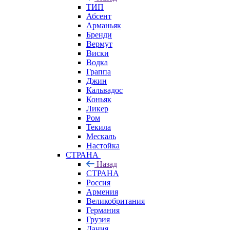
ТИП
Абсент
Арманьяк
Бренди
Вермут
Виски
Водка
Граппа
Джин
Кальвадос
Коньяк
Ликер
Ром
Текила
Мескаль
Настойка
СТРАНА
Назад
СТРАНА
Россия
Армения
Великобритания
Германия
Грузия
Дания