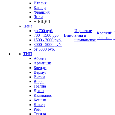
Италия
Канада
Франция
Чили
+ ЕЩЕ 1
Цена
до 700 руб.
Игристые
Крепкий
700 - 1500 руб.
Вино
вина и
алкоголь
1500 - 3000 руб.
шампанское
3000 - 5000 руб.
от 5000 руб.
ТИП
Абсент
Арманьяк
Бренди
Вермут
Виски
Водка
Граппа
Джин
Кальвадос
Коньяк
Ликер
Ром
Текила