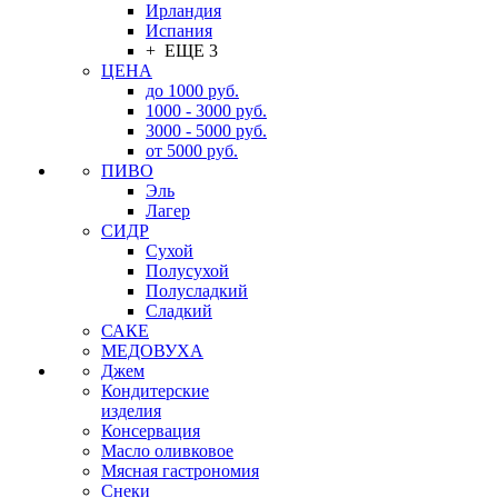
Ирландия
Испания
+ ЕЩЕ 3
ЦЕНА
до 1000 руб.
1000 - 3000 руб.
3000 - 5000 руб.
от 5000 руб.
ПИВО
Эль
Лагер
СИДР
Сухой
Полусухой
Полусладкий
Сладкий
САКЕ
МЕДОВУХА
Джем
Кондитерские
изделия
Консервация
Масло оливковое
Мясная гастрономия
Снеки