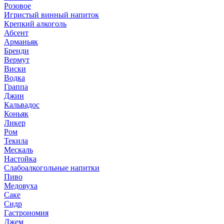
Розовое
Игристый винный напиток
Крепкий алкоголь
Абсент
Арманьяк
Бренди
Вермут
Виски
Водка
Граппа
Джин
Кальвадос
Коньяк
Ликер
Ром
Текила
Мескаль
Настойка
Слабоалкогольные напитки
Пиво
Медовуха
Саке
Сидр
Гастрономия
Джем