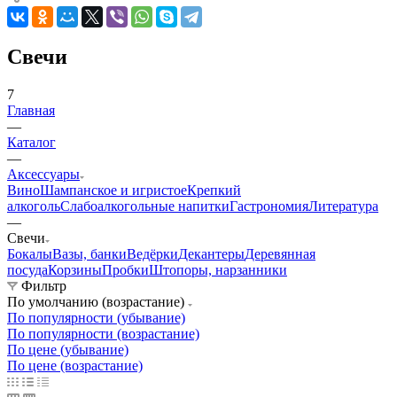
Свечи
7
Главная
—
Каталог
—
Аксессуары
Вино
Шампанское и игристое
Крепкий
алкоголь
Слабоалкогольные напитки
Гастрономия
Литература
—
Свечи
Бокалы
Вазы, банки
Ведёрки
Декантеры
Деревянная
посуда
Корзины
Пробки
Штопоры, нарзанники
Фильтр
По умолчанию (возрастание)
По популярности (убывание)
По популярности (возрастание)
По цене (убывание)
По цене (возрастание)