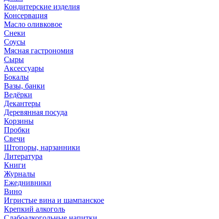
Кондитерские изделия
Консервация
Масло оливковое
Снеки
Соусы
Мясная гастрономия
Сыры
Аксессуары
Бокалы
Вазы, банки
Ведёрки
Декантеры
Деревянная посуда
Корзины
Пробки
Свечи
Штопоры, нарзанники
Литература
Книги
Журналы
Ежеднивники
Вино
Игристые вина и шампанское
Крепкий алкоголь
Слабоалкогольные напитки