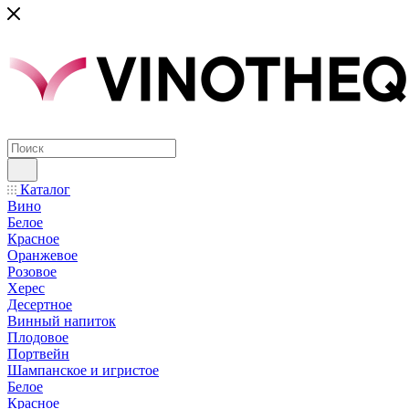
Каталог
Вино
Белое
Красное
Оранжевое
Розовое
Херес
Десертное
Винный напиток
Плодовое
Портвейн
Шампанское и игристое
Белое
Красное