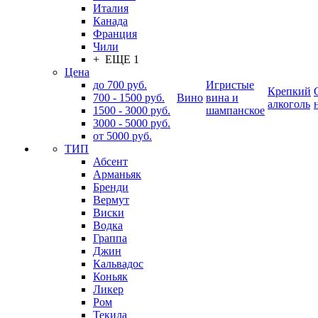
Италия
Канада
Франция
Чили
+ ЕЩЕ 1
Цена
до 700 руб.
Игристые
Крепкий
700 - 1500 руб.
Вино
вина и
алкоголь
1500 - 3000 руб.
шампанское
3000 - 5000 руб.
от 5000 руб.
ТИП
Абсент
Арманьяк
Бренди
Вермут
Виски
Водка
Граппа
Джин
Кальвадос
Коньяк
Ликер
Ром
Текила