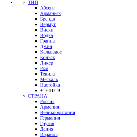
ТИП
Абсент
Арманьяк
Бренди
Вермут
Виски
Водка
Граппа
Джин
Кальвадос
Коньяк
Ликер
Ром
Текила
Мескаль
Настойка
+ ЕЩЕ 9
СТРАНА
Россия
Армения
Великобритания
Германия
Грузия
Дания
Израиль