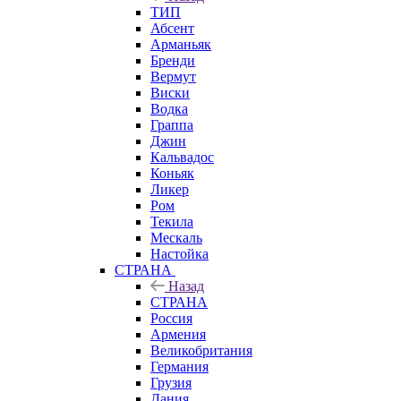
ТИП
Абсент
Арманьяк
Бренди
Вермут
Виски
Водка
Граппа
Джин
Кальвадос
Коньяк
Ликер
Ром
Текила
Мескаль
Настойка
СТРАНА
Назад
СТРАНА
Россия
Армения
Великобритания
Германия
Грузия
Дания