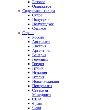
Розовое
Оранжевое
Содержание сахара
Сухое
Полусухое
Полусладкое
Сладкое
Страна
Россия
Австралия
Австрия
Аргентина
Венгрия
Германия
Греция
Грузия
Испания
Италия
Новая Зеландия
Португалия
Северная
Македония
США
Франция
Чили