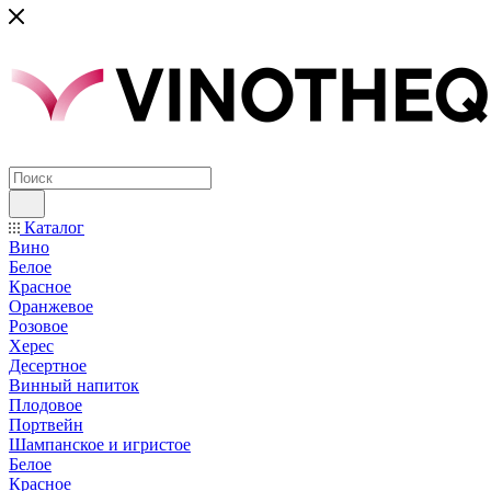
Каталог
Вино
Белое
Красное
Оранжевое
Розовое
Херес
Десертное
Винный напиток
Плодовое
Портвейн
Шампанское и игристое
Белое
Красное