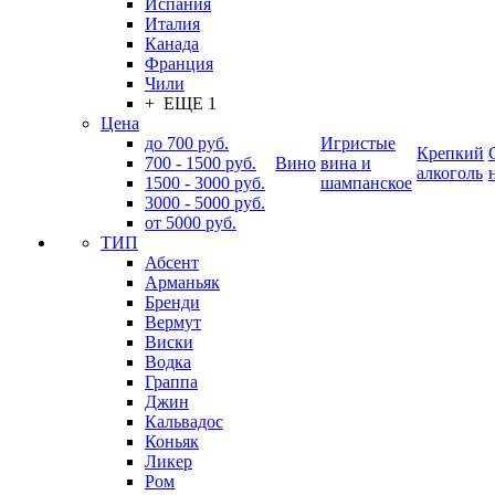
Испания
Италия
Канада
Франция
Чили
+ ЕЩЕ 1
Цена
до 700 руб.
Игристые
Крепкий
700 - 1500 руб.
Вино
вина и
алкоголь
1500 - 3000 руб.
шампанское
3000 - 5000 руб.
от 5000 руб.
ТИП
Абсент
Арманьяк
Бренди
Вермут
Виски
Водка
Граппа
Джин
Кальвадос
Коньяк
Ликер
Ром