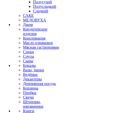
Полусухой
Полусладкий
Сладкий
САКЕ
МЕДОВУХА
Джем
Кондитерские
изделия
Консервация
Масло оливковое
Мясная гастрономия
Снеки
Соусы
Сыры
Бокалы
Вазы, банки
Ведёрки
Декантеры
Деревянная посуда
Корзины
Пробки
Свечи
Штопоры,
нарзанники
Книги