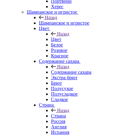
Портвейн
Херес
Шампанское и игристое
Назад
Шампанское и игристое
Цвет
Назад
Цвет
Белое
Розовое
Красное
Содержание сахара
Назад
Содержание сахара
Экстра брют
Брют
Полусухое
Полусладкое
Сладкое
Страна
Назад
Страна
Россия
Англия
Испания