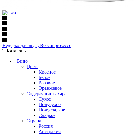
Ведёрко для льда, Belstar prosecco
Каталог
Вино
Цвет
Красное
Белое
Розовое
Оранжевое
Содержание сахара
Сухое
Полусухое
Полусладкое
Сладкое
Страна
Россия
Австралия