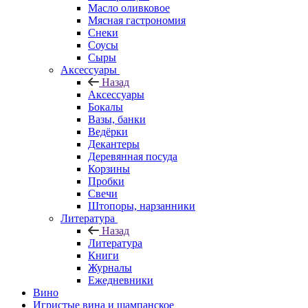
Масло оливковое
Мясная гастрономия
Снеки
Соусы
Сыры
Аксессуары
Назад
Аксессуары
Бокалы
Вазы, банки
Ведёрки
Декантеры
Деревянная посуда
Корзины
Пробки
Свечи
Штопоры, нарзанники
Литература
Назад
Литература
Книги
Журналы
Ежедневники
Вино
Игристые вина и шампанское