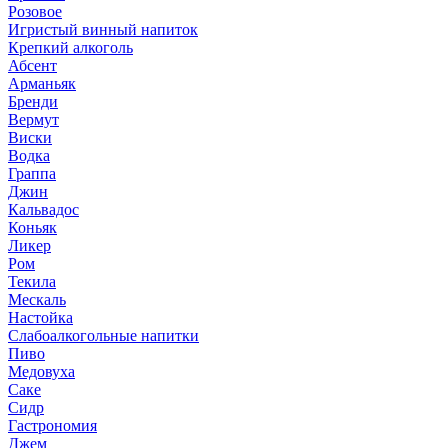
Розовое
Игристый винный напиток
Крепкий алкоголь
Абсент
Арманьяк
Бренди
Вермут
Виски
Водка
Граппа
Джин
Кальвадос
Коньяк
Ликер
Ром
Текила
Мескаль
Настойка
Слабоалкогольные напитки
Пиво
Медовуха
Саке
Сидр
Гастрономия
Джем