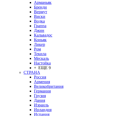
Арманьяк
Бренди
Вермут
Виски
Водка
Граппа
Джин
Кальвадос
Коньяк
Ликер
Ром
Текила
Мескаль
Настойка
+ ЕЩЕ 9
СТРАНА
Россия
Армения
Великобритания
Германия
Грузия
Дания
Израиль
Ирландия
Испания