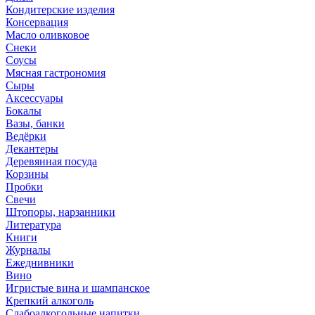
Кондитерские изделия
Консервация
Масло оливковое
Снеки
Соусы
Мясная гастрономия
Сыры
Аксессуары
Бокалы
Вазы, банки
Ведёрки
Декантеры
Деревянная посуда
Корзины
Пробки
Свечи
Штопоры, нарзанники
Литература
Книги
Журналы
Ежеднивники
Вино
Игристые вина и шампанское
Крепкий алкоголь
Слабоалкогольные напитки