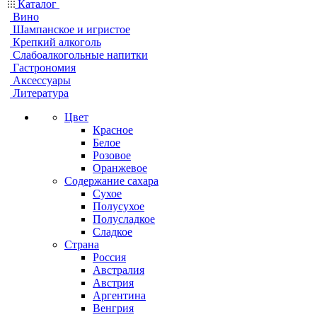
Каталог
Вино
Шампанское и игристое
Крепкий алкоголь
Слабоалкогольные напитки
Гастрономия
Аксессуары
Литература
Цвет
Красное
Белое
Розовое
Оранжевое
Содержание сахара
Сухое
Полусухое
Полусладкое
Сладкое
Страна
Россия
Австралия
Австрия
Аргентина
Венгрия