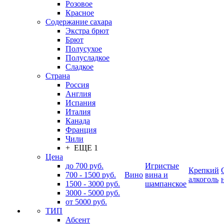
Розовое
Красное
Содержание сахара
Экстра брют
Брют
Полусухое
Полусладкое
Сладкое
Страна
Россия
Англия
Испания
Италия
Канада
Франция
Чили
+ ЕЩЕ 1
Цена
до 700 руб.
Игристые
Крепкий
700 - 1500 руб.
Вино
вина и
алкоголь
1500 - 3000 руб.
шампанское
3000 - 5000 руб.
от 5000 руб.
ТИП
Абсент