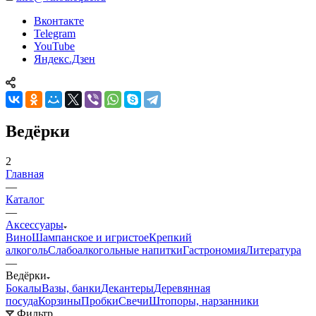
Вконтакте
Telegram
YouTube
Яндекс.Дзен
Ведёрки
2
Главная
—
Каталог
—
Аксессуары
Вино
Шампанское и игристое
Крепкий
алкоголь
Слабоалкогольные напитки
Гастрономия
Литература
—
Ведёрки
Бокалы
Вазы, банки
Декантеры
Деревянная
посуда
Корзины
Пробки
Свечи
Штопоры, нарзанники
Фильтр