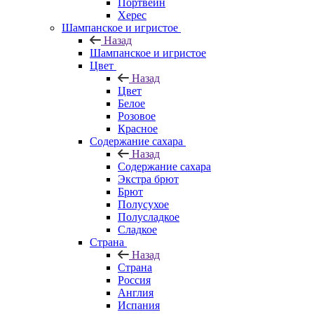
Портвейн
Херес
Шампанское и игристое
Назад
Шампанское и игристое
Цвет
Назад
Цвет
Белое
Розовое
Красное
Содержание сахара
Назад
Содержание сахара
Экстра брют
Брют
Полусухое
Полусладкое
Сладкое
Страна
Назад
Страна
Россия
Англия
Испания