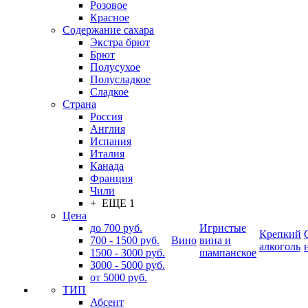
Розовое
Красное
Содержание сахара
Экстра брют
Брют
Полусухое
Полусладкое
Сладкое
Страна
Россия
Англия
Испания
Италия
Канада
Франция
Чили
+ ЕЩЕ 1
Цена
до 700 руб.
Игристые
Крепкий
700 - 1500 руб.
Вино
вина и
алкоголь
1500 - 3000 руб.
шампанское
3000 - 5000 руб.
от 5000 руб.
ТИП
Абсент