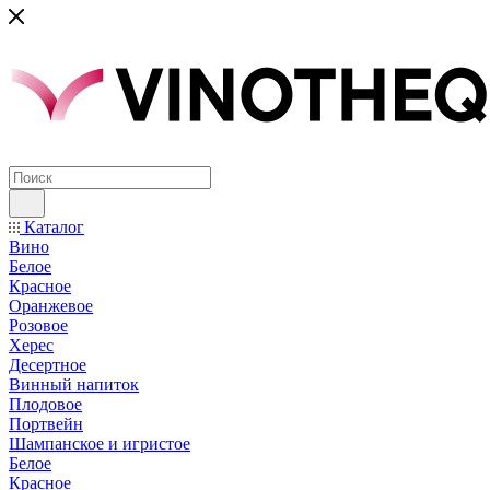
Каталог
Вино
Белое
Красное
Оранжевое
Розовое
Херес
Десертное
Винный напиток
Плодовое
Портвейн
Шампанское и игристое
Белое
Красное