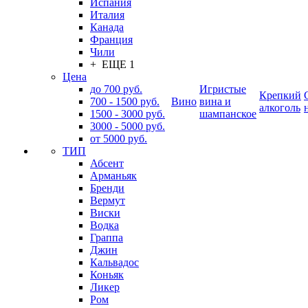
Испания
Италия
Канада
Франция
Чили
+ ЕЩЕ 1
Цена
до 700 руб.
Игристые
Крепкий
700 - 1500 руб.
Вино
вина и
алкоголь
1500 - 3000 руб.
шампанское
3000 - 5000 руб.
от 5000 руб.
ТИП
Абсент
Арманьяк
Бренди
Вермут
Виски
Водка
Граппа
Джин
Кальвадос
Коньяк
Ликер
Ром