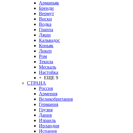
Арманьяк
Бренди
Вермут
Виски
Водка
Граппа
Джин
Кальвадос
Коньяк
Ликер
Ром
Текила
Мескаль
Настойка
+ ЕЩЕ 9
СТРАНА
Россия
Армения
Великобритания
Германия
Грузия
Дания
Израиль
Ирландия
Испания