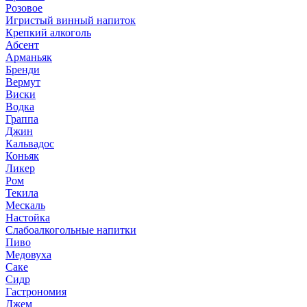
Розовое
Игристый винный напиток
Крепкий алкоголь
Абсент
Арманьяк
Бренди
Вермут
Виски
Водка
Граппа
Джин
Кальвадос
Коньяк
Ликер
Ром
Текила
Мескаль
Настойка
Слабоалкогольные напитки
Пиво
Медовуха
Саке
Сидр
Гастрономия
Джем