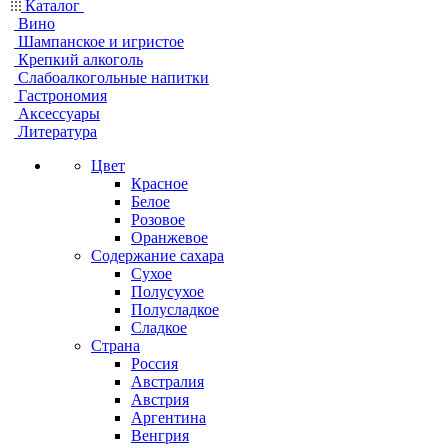
Каталог
Вино
Шампанское и игристое
Крепкий алкоголь
Слабоалкогольные напитки
Гастрономия
Аксессуары
Литература
Цвет
Красное
Белое
Розовое
Оранжевое
Содержание сахара
Сухое
Полусухое
Полусладкое
Сладкое
Страна
Россия
Австралия
Австрия
Аргентина
Венгрия