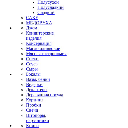
Полусухой
Полусладкий
Сладкий
САКЕ
МЕДОВУХА
Джем
Кондитерские
изделия
Консервация
Масло оливковое
Мясная гастрономия
Снеки
Соусы
Сыры
Бокалы
Вазы, банки
Ведёрки
Декантеры
Деревянная посуда
Корзины
Пробки
Свечи
Штопоры,
нарзанники
Книги