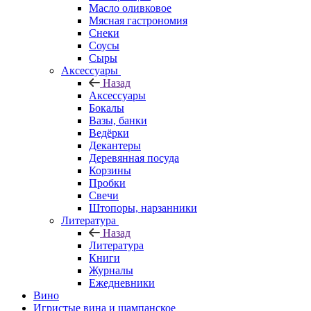
Масло оливковое
Мясная гастрономия
Снеки
Соусы
Сыры
Аксессуары
Назад
Аксессуары
Бокалы
Вазы, банки
Ведёрки
Декантеры
Деревянная посуда
Корзины
Пробки
Свечи
Штопоры, нарзанники
Литература
Назад
Литература
Книги
Журналы
Ежедневники
Вино
Игристые вина и шампанское