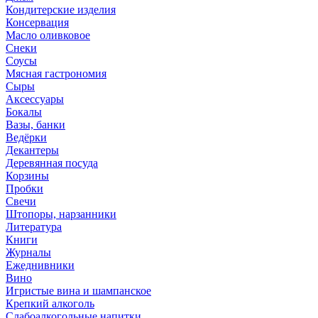
Кондитерские изделия
Консервация
Масло оливковое
Снеки
Соусы
Мясная гастрономия
Сыры
Аксессуары
Бокалы
Вазы, банки
Ведёрки
Декантеры
Деревянная посуда
Корзины
Пробки
Свечи
Штопоры, нарзанники
Литература
Книги
Журналы
Ежеднивники
Вино
Игристые вина и шампанское
Крепкий алкоголь
Слабоалкогольные напитки