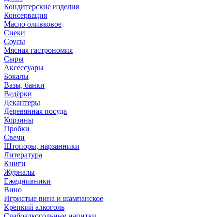
Кондитерские изделия
Консервация
Масло оливковое
Снеки
Соусы
Мясная гастрономия
Сыры
Аксессуары
Бокалы
Вазы, банки
Ведёрки
Декантеры
Деревянная посуда
Корзины
Пробки
Свечи
Штопоры, нарзанники
Литература
Книги
Журналы
Ежеднивники
Вино
Игристые вина и шампанское
Крепкий алкоголь
Слабоалкогольные напитки