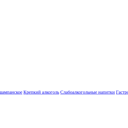
шампанское
Крепкий алкоголь
Слабоалкогольные напитки
Гастр