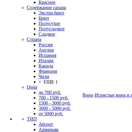
Красное
Содержание сахара
Экстра брют
Брют
Полусухое
Полусладкое
Сладкое
Страна
Россия
Англия
Испания
Италия
Канада
Франция
Чили
+ ЕЩЕ 1
Цена
до 700 руб.
Вино
Игристые вина и 
700 - 1500 руб.
1500 - 3000 руб.
3000 - 5000 руб.
от 5000 руб.
ТИП
Абсент
Арманьяк