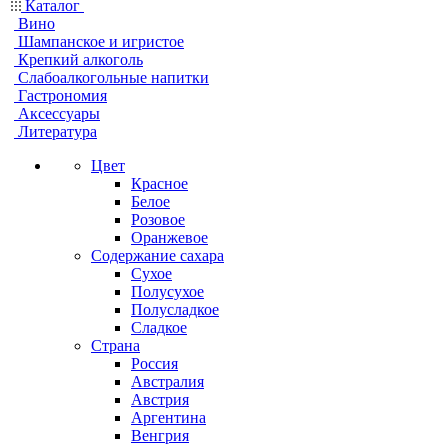
Каталог
Вино
Шампанское и игристое
Крепкий алкоголь
Слабоалкогольные напитки
Гастрономия
Аксессуары
Литература
Цвет
Красное
Белое
Розовое
Оранжевое
Содержание сахара
Сухое
Полусухое
Полусладкое
Сладкое
Страна
Россия
Австралия
Австрия
Аргентина
Венгрия