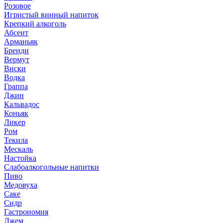
Розовое
Игристый винный напиток
Крепкий алкоголь
Абсент
Арманьяк
Бренди
Вермут
Виски
Водка
Граппа
Джин
Кальвадос
Коньяк
Ликер
Ром
Текила
Мескаль
Настойка
Слабоалкогольные напитки
Пиво
Медовуха
Саке
Сидр
Гастрономия
Джем