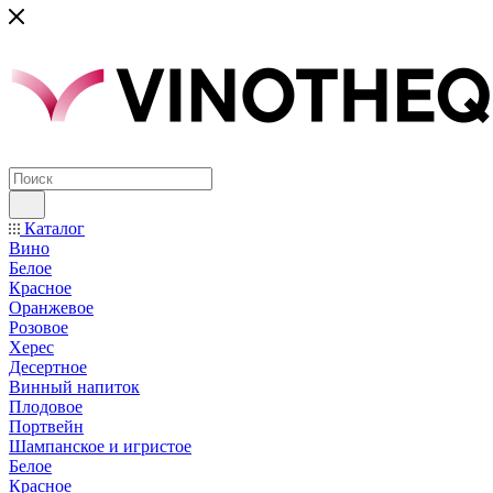
Каталог
Вино
Белое
Красное
Оранжевое
Розовое
Херес
Десертное
Винный напиток
Плодовое
Портвейн
Шампанское и игристое
Белое
Красное