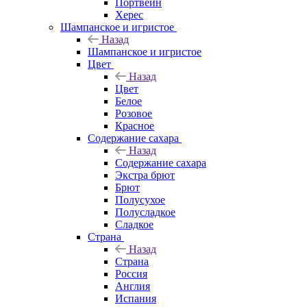
Портвейн
Херес
Шампанское и игристое
Назад
Шампанское и игристое
Цвет
Назад
Цвет
Белое
Розовое
Красное
Содержание сахара
Назад
Содержание сахара
Экстра брют
Брют
Полусухое
Полусладкое
Сладкое
Страна
Назад
Страна
Россия
Англия
Испания