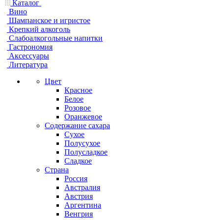
Каталог
Вино
Шампанское и игристое
Крепкий алкоголь
Слабоалкогольные напитки
Гастрономия
Аксессуары
Литература
Цвет
Красное
Белое
Розовое
Оранжевое
Содержание сахара
Сухое
Полусухое
Полусладкое
Сладкое
Страна
Россия
Австралия
Австрия
Аргентина
Венгрия