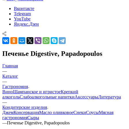
Вконтакте
Telegram
YouTube
Яндекс.Дзен
Печенье Digestive, Papadopoulos
Главная
—
Каталог
—
Гастрономия
Вино
Шампанское и игристое
Крепкий
алкоголь
Слабоалкогольные напитки
Аксессуары
Литература
—
Кондитерские изделия
Джем
Консервация
Масло оливковое
Снеки
Соусы
Мясная
гастрономия
Сыры
—
Печенье Digestive, Papadopoulos