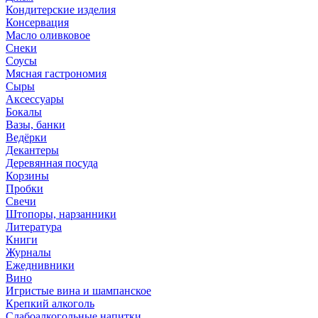
Кондитерские изделия
Консервация
Масло оливковое
Снеки
Соусы
Мясная гастрономия
Сыры
Аксессуары
Бокалы
Вазы, банки
Ведёрки
Декантеры
Деревянная посуда
Корзины
Пробки
Свечи
Штопоры, нарзанники
Литература
Книги
Журналы
Ежеднивники
Вино
Игристые вина и шампанское
Крепкий алкоголь
Слабоалкогольные напитки