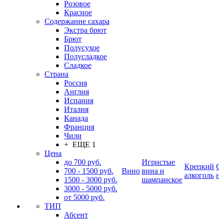
Розовое
Красное
Содержание сахара
Экстра брют
Брют
Полусухое
Полусладкое
Сладкое
Страна
Россия
Англия
Испания
Италия
Канада
Франция
Чили
+ ЕЩЕ 1
Цена
до 700 руб.
Игристые
Крепкий
700 - 1500 руб.
Вино
вина и
алкоголь
1500 - 3000 руб.
шампанское
3000 - 5000 руб.
от 5000 руб.
ТИП
Абсент