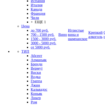
Испания
Италия
Канада
Франция
Чили
+ ЕЩЕ 1
Цена
до 700 руб.
Игристые
Крепкий
700 - 1500 руб.
Вино
вина и
алкоголь
1500 - 3000 руб.
шампанское
3000 - 5000 руб.
от 5000 руб.
ТИП
Абсент
Арманьяк
Бренди
Вермут
Виски
Водка
Граппа
Джин
Кальвадос
Коньяк
Ликер
Ром