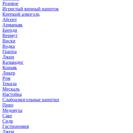
Розовое
Игристый винный напиток
Крепкий алкоголь
Абсент
Арманьяк
Бренди
Вермут
Виски
Водка
Граппа
Джин
Кальвадос
Коньяк
Ликер
Ром
Текила
Мескаль
Настойка
Слабоалкогольные напитки
Пиво
Медовуха
Саке
Сидр
Гастрономия
Джем