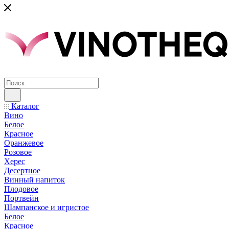
Каталог
Вино
Белое
Красное
Оранжевое
Розовое
Херес
Десертное
Винный напиток
Плодовое
Портвейн
Шампанское и игристое
Белое
Красное