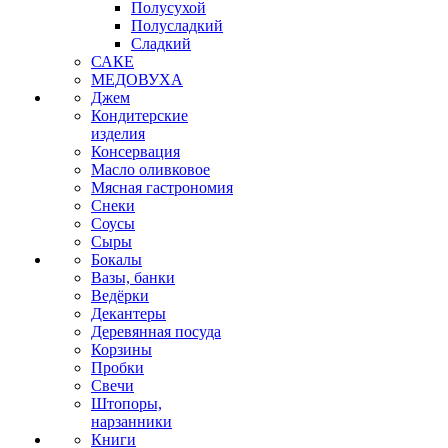
Полусухой
Полусладкий
Сладкий
САКЕ
МЕДОВУХА
Джем
Кондитерские
изделия
Консервация
Масло оливковое
Мясная гастрономия
Снеки
Соусы
Сыры
Бокалы
Вазы, банки
Ведёрки
Декантеры
Деревянная посуда
Корзины
Пробки
Свечи
Штопоры,
нарзанники
Книги