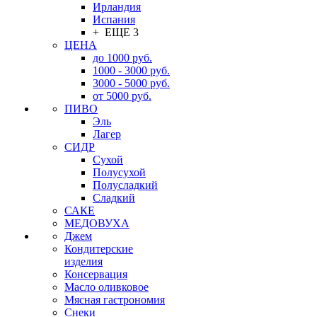
Ирландия
Испания
+ ЕЩЕ 3
ЦЕНА
до 1000 руб.
1000 - 3000 руб.
3000 - 5000 руб.
от 5000 руб.
ПИВО
Эль
Лагер
СИДР
Сухой
Полусухой
Полусладкий
Сладкий
САКЕ
МЕДОВУХА
Джем
Кондитерские
изделия
Консервация
Масло оливковое
Мясная гастрономия
Снеки