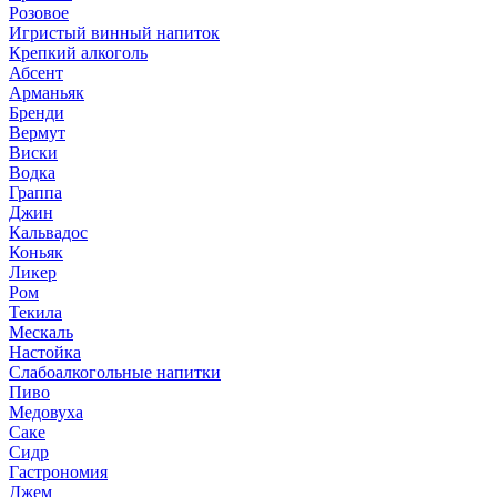
Розовое
Игристый винный напиток
Крепкий алкоголь
Абсент
Арманьяк
Бренди
Вермут
Виски
Водка
Граппа
Джин
Кальвадос
Коньяк
Ликер
Ром
Текила
Мескаль
Настойка
Слабоалкогольные напитки
Пиво
Медовуха
Саке
Сидр
Гастрономия
Джем