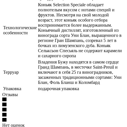
Коньяк Selection Speciale обладает
полнотелым вкусом с нотами специй и
фруктов. Несмотря на свой молодой
возраст, этот коньяк особого отбора
воспринимается более выдержанным.
Технологические
Коньячный дистиллят, изготовленный из
особенности
винограда сорта Уни Блан, выращенного в
регионе Гран Шампань, созревал 5 лет в
бочках из лимузенского дуба. Коньяк
Сельксьон Спесьяль не содержит карамели
и сахарного сиропа
Владения Бужу находятся в самом сердце
Гранд Шампань, в местечке Saint-Preuil и
Терруар
включают в себя 25 га виноградников,
засаженных традиционными сортами: Уни
Блан, Фоль Бланш и Коломбард
Упаковка
подарочная упаковка
Отзывы
Нет оценок