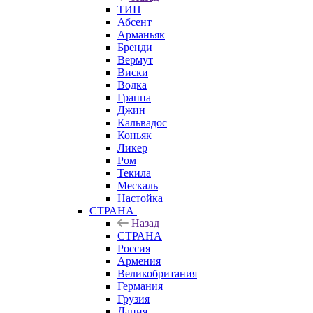
ТИП
Абсент
Арманьяк
Бренди
Вермут
Виски
Водка
Граппа
Джин
Кальвадос
Коньяк
Ликер
Ром
Текила
Мескаль
Настойка
СТРАНА
Назад
СТРАНА
Россия
Армения
Великобритания
Германия
Грузия
Дания