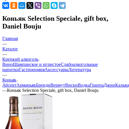
Коньяк Selection Speciale, gift box,
Daniel Bouju
Главная
—
Каталог
—
Крепкий алкоголь
Вино
Шампанское и игристое
Слабоалкогольные
напитки
Гастрономия
Аксессуары
Литература
—
Коньяк
Абсент
Арманьяк
Бренди
Вермут
Виски
Водка
Граппа
Джин
Кальва
—
Коньяк Selection Speciale, gift box, Daniel Bouju