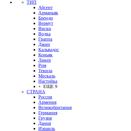
ТИП
Абсент
Арманьяк
Бренди
Вермут
Виски
Водка
Граппа
Джин
Кальвадос
Коньяк
Ликер
Ром
Текила
Мескаль
Настойка
+ ЕЩЕ 9
СТРАНА
Россия
Армения
Великобритания
Германия
Грузия
Дания
Израиль