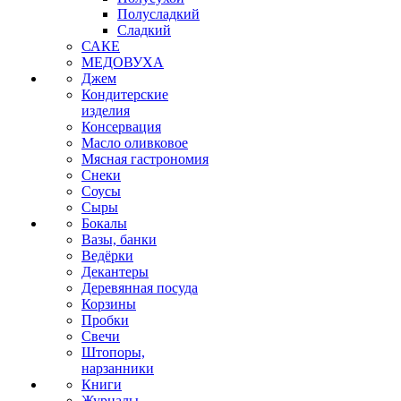
Полусладкий
Сладкий
САКЕ
МЕДОВУХА
Джем
Кондитерские
изделия
Консервация
Масло оливковое
Мясная гастрономия
Снеки
Соусы
Сыры
Бокалы
Вазы, банки
Ведёрки
Декантеры
Деревянная посуда
Корзины
Пробки
Свечи
Штопоры,
нарзанники
Книги
Журналы