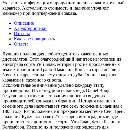
Указанная информация о продукции носит ознакомительный
характер. Актуальную стоимость и наличие уточняет
менеджер при подтверждении заказа.
Описание
Характеристики
Отзывы
Как зарезервировать
Оплата
Лучший подарок для любого ценителя качественных
дистиллятов. Этот благороднейший напиток изготовлен из
винограда сорта Уни Блан, который рос на прославленных
землях провинции Гранд Шампань. Коньяк созревал 5 лет в
бочках из древесины лемузенского дуба. Он не содержит
карамели и сахарного сиропа.
Исключительное внимание уделено каждому этапу
производства. И это неудивительно, ведь Daniel Bouju,
безусловно, заслуживает звания одного из ведущих
производителей коньяка во Франции. История славного
семейного дела насчитывает уже семь поколений, начиная с
1805 года. Расположенные в прекрасном местечке Сен-Прёй,
владения Бужу включают 25 гектаров виноградников, где
процветают традиционные сорта: Уни Блан, Фоль Бланш и
Коломбард. Именно их и положено использовать для