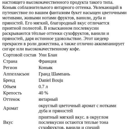
настоящего высококачественного продукта такого типа.
Коньяк соблазнительного янтарного оттенка. Увлекающий в
путешествие по вашим фантазиям букет насыщен цветочными
мотивами, живыми нотами фруктов, ванили, дуба и
пряностей. Его мягкий, благородный вкус отличается
приятной полнотой. В изысканном послевкусии
раскрываются тёплые оттенки сухофруктов, ванили и
пряностей, даря истинное удовольствие. Этот шедевр
прекрасен в роли дижестива, а также отлично аккомпанирует
сигаре или высококачественному кофе.
Сортовой состав
Уни Блан
Страна
Франция
Регион
Коньяк
Аппелласьон
Гранд Шампань
Бренд
Daniel Bouju
Объем
0.7 л
Крепость
40 %
Оттенок
янтарный
округлый цветочный аромат с нотками
Аромат
дуба и пряностей
приятный мягкий вкус. в округлом
Вкус
послевкусии остаются теплые тона
сухофруктов, ванили и специй