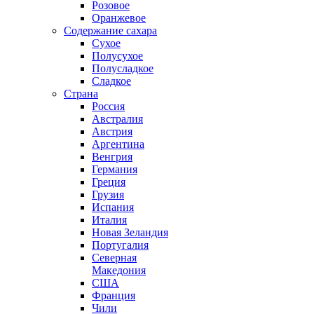
Розовое
Оранжевое
Содержание сахара
Сухое
Полусухое
Полусладкое
Сладкое
Страна
Россия
Австралия
Австрия
Аргентина
Венгрия
Германия
Греция
Грузия
Испания
Италия
Новая Зеландия
Португалия
Северная
Македония
США
Франция
Чили