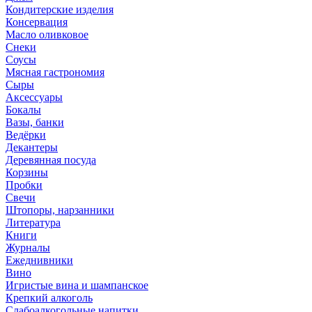
Кондитерские изделия
Консервация
Масло оливковое
Снеки
Соусы
Мясная гастрономия
Сыры
Аксессуары
Бокалы
Вазы, банки
Ведёрки
Декантеры
Деревянная посуда
Корзины
Пробки
Свечи
Штопоры, нарзанники
Литература
Книги
Журналы
Ежеднивники
Вино
Игристые вина и шампанское
Крепкий алкоголь
Слабоалкогольные напитки