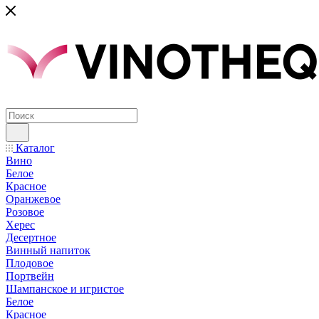
Каталог
Вино
Белое
Красное
Оранжевое
Розовое
Херес
Десертное
Винный напиток
Плодовое
Портвейн
Шампанское и игристое
Белое
Красное