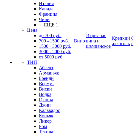
Италия
Канада
Франция
Чили
+ ЕЩЕ 1
Цена
до 700 руб.
Игристые
Крепкий
700 - 1500 руб.
Вино
вина и
алкоголь
1500 - 3000 руб.
шампанское
3000 - 5000 руб.
от 5000 руб.
ТИП
Абсент
Арманьяк
Бренди
Вермут
Виски
Водка
Граппа
Джин
Кальвадос
Коньяк
Ликер
Ром
Текила