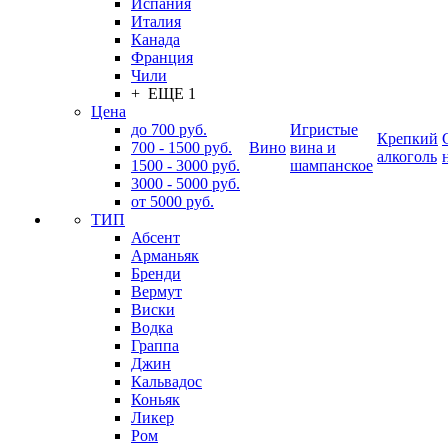
Испания
Италия
Канада
Франция
Чили
+ ЕЩЕ 1
Цена
до 700 руб.
Игристые
Крепкий
700 - 1500 руб.
Вино
вина и
алкоголь
1500 - 3000 руб.
шампанское
3000 - 5000 руб.
от 5000 руб.
ТИП
Абсент
Арманьяк
Бренди
Вермут
Виски
Водка
Граппа
Джин
Кальвадос
Коньяк
Ликер
Ром