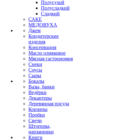
Полусухой
Полусладкий
Сладкий
САКЕ
МЕДОВУХА
Джем
Кондитерские
изделия
Консервация
Масло оливковое
Мясная гастрономия
Снеки
Соусы
Сыры
Бокалы
Вазы, банки
Ведёрки
Декантеры
Деревянная посуда
Корзины
Пробки
Свечи
Штопоры,
нарзанники
Книги