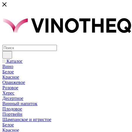
Каталог
Вино
Белое
Красное
Оранжевое
Розовое
Херес
Десертное
Винный напиток
Плодовое
Портвейн
Шампанское и игристое
Белое
Красное