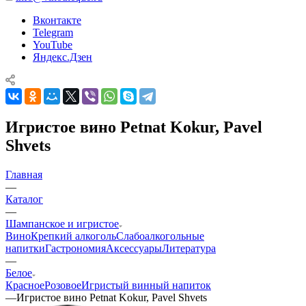
Вконтакте
Telegram
YouTube
Яндекс.Дзен
Игристое вино Petnat Kokur, Pavel
Shvets
Главная
—
Каталог
—
Шампанское и игристое
Вино
Крепкий алкоголь
Слабоалкогольные
напитки
Гастрономия
Аксессуары
Литература
—
Белое
Красное
Розовое
Игристый винный напиток
—
Игристое вино Petnat Kokur, Pavel Shvets