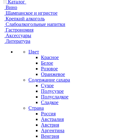
Каталог
Вино
Шампанское и игристое
Крепкий алкоголь
Слабоалкогольные напитки
Гастрономия
Аксессуары
Литература
Цвет
Красное
Белое
Розовое
Оранжевое
Содержание сахара
Сухое
Полусухое
Полусладкое
Сладкое
Страна
Россия
Австралия
Австрия
Аргентина
Венгрия