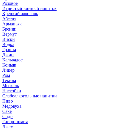
Розовое
Игристый винный напиток
Крепкий алкоголь
Абсент
Арманьяк
Бренди
Вермут
Виски
Водка
Граппа
Джин
Кальвадос
Коньяк
Ликер
Ром
Текила
Мескаль
Настойка
Слабоалкогольные напитки
Пиво
Медовуха
Саке
Сидр
Гастрономия
Джем