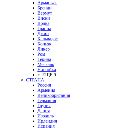
Арманьяк
Бренди
Вермут
Виски
Водка
Граппа
Джин
Кальвадос
Коньяк
Ликер
Ром
Текила
Мескаль
Настойка
+ ЕЩЕ 9
СТРАНА
Россия
Армения
Великобритания
Германия
Грузия
Дания
Израиль
Ирландия
Испания