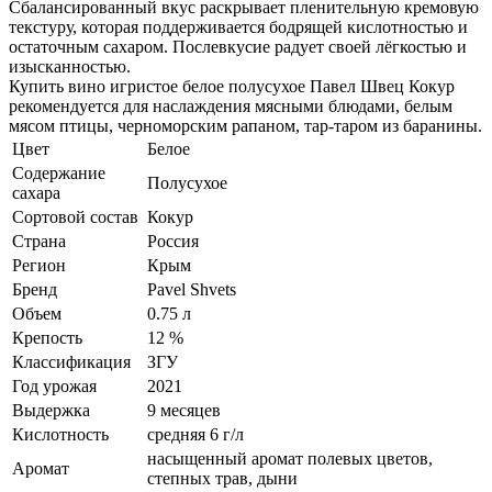
Сбалансированный вкус раскрывает пленительную кремовую
текстуру, которая поддерживается бодрящей кислотностью и
остаточным сахаром. Послевкусие радует своей лёгкостью и
изысканностью.
Купить вино игристое белое полусухое Павел Швец Кокур
рекомендуется для наслаждения мясными блюдами, белым
мясом птицы, черноморским рапаном, тар-таром из баранины.
Цвет
Белое
Содержание
Полусухое
сахара
Сортовой состав
Кокур
Страна
Россия
Регион
Крым
Бренд
Pavel Shvets
Объем
0.75 л
Крепость
12 %
Классификация
ЗГУ
Год урожая
2021
Выдержка
9 месяцев
Кислотность
средняя 6 г/л
насыщенный аромат полевых цветов,
Аромат
степных трав, дыни