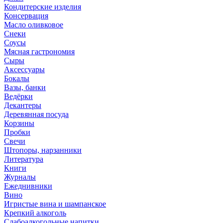
Кондитерские изделия
Консервация
Масло оливковое
Снеки
Соусы
Мясная гастрономия
Сыры
Аксессуары
Бокалы
Вазы, банки
Ведёрки
Декантеры
Деревянная посуда
Корзины
Пробки
Свечи
Штопоры, нарзанники
Литература
Книги
Журналы
Ежеднивники
Вино
Игристые вина и шампанское
Крепкий алкоголь
Слабоалкогольные напитки