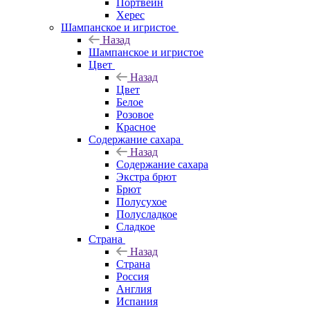
Портвейн
Херес
Шампанское и игристое
Назад
Шампанское и игристое
Цвет
Назад
Цвет
Белое
Розовое
Красное
Содержание сахара
Назад
Содержание сахара
Экстра брют
Брют
Полусухое
Полусладкое
Сладкое
Страна
Назад
Страна
Россия
Англия
Испания