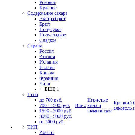
Розовое
Красное
Содержание сахара
Экстра брют
Брют
Полусухое
Полусладкое
Сладкое
Страна
Россия
Англия
Испания
Италия
Канада
Франция
Чили
+ ЕЩЕ 1
Цена
до 700 руб.
Игристые
Крепкий
700 - 1500 руб.
Вино
вина и
алкоголь
1500 - 3000 руб.
шампанское
3000 - 5000 руб.
от 5000 руб.
ТИП
Абсент