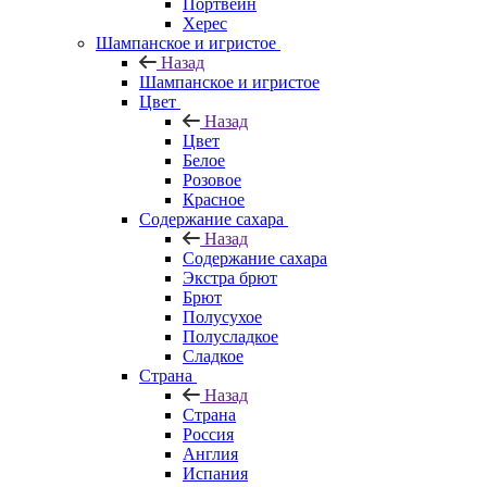
Портвейн
Херес
Шампанское и игристое
Назад
Шампанское и игристое
Цвет
Назад
Цвет
Белое
Розовое
Красное
Содержание сахара
Назад
Содержание сахара
Экстра брют
Брют
Полусухое
Полусладкое
Сладкое
Страна
Назад
Страна
Россия
Англия
Испания