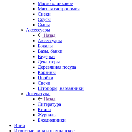
Масло оливковое
Мясная гастрономия
Снеки
Соусы
Сыры
Аксессуары
Назад
Аксессуары
Бокалы
Вазы, банки
Ведёрки
Декантеры
Деревянная посуда
Корзины
Пробки
Свечи
Штопоры, нарзанники
Литература
Назад
Литература
Книги
Журналы
Ежедневники
Вино
Игристые вина и шампанское