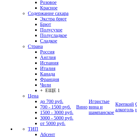
Розовое
Красное
Содержание сахара
Экстра брют
Брют
Полусухое
Полусладкое
Сладкое
Страна
Россия
Англия
Испания
Италия
Канада
Франция
Чили
+ ЕЩЕ 1
Цена
до 700 руб.
Игристые
Крепкий
700 - 1500 руб.
Вино
вина и
алкоголь
1500 - 3000 руб.
шампанское
3000 - 5000 руб.
от 5000 руб.
ТИП
Абсент