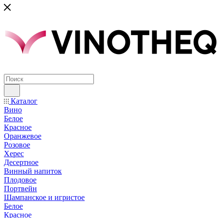
Каталог
Вино
Белое
Красное
Оранжевое
Розовое
Херес
Десертное
Винный напиток
Плодовое
Портвейн
Шампанское и игристое
Белое
Красное