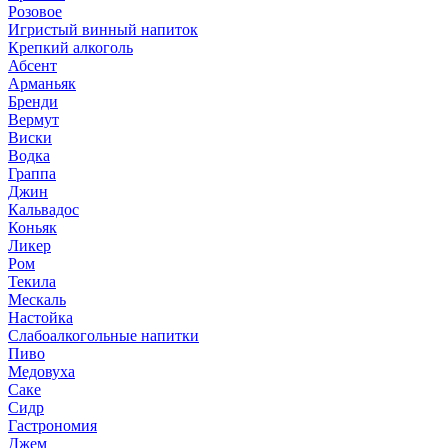
Розовое
Игристый винный напиток
Крепкий алкоголь
Абсент
Арманьяк
Бренди
Вермут
Виски
Водка
Граппа
Джин
Кальвадос
Коньяк
Ликер
Ром
Текила
Мескаль
Настойка
Слабоалкогольные напитки
Пиво
Медовуха
Саке
Сидр
Гастрономия
Джем