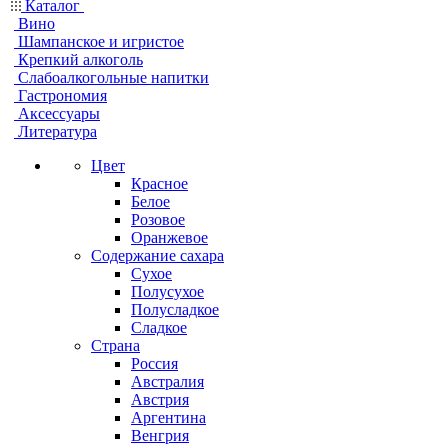
Каталог
Вино
Шампанское и игристое
Крепкий алкоголь
Слабоалкогольные напитки
Гастрономия
Аксессуары
Литература
Цвет
Красное
Белое
Розовое
Оранжевое
Содержание сахара
Сухое
Полусухое
Полусладкое
Сладкое
Страна
Россия
Австралия
Австрия
Аргентина
Венгрия