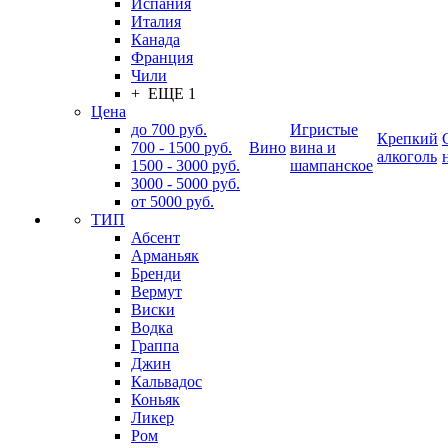
Испания
Италия
Канада
Франция
Чили
+ ЕЩЕ 1
Цена
до 700 руб.
Игристые
Крепкий
700 - 1500 руб.
Вино
вина и
алкоголь
1500 - 3000 руб.
шампанское
3000 - 5000 руб.
от 5000 руб.
ТИП
Абсент
Арманьяк
Бренди
Вермут
Виски
Водка
Граппа
Джин
Кальвадос
Коньяк
Ликер
Ром