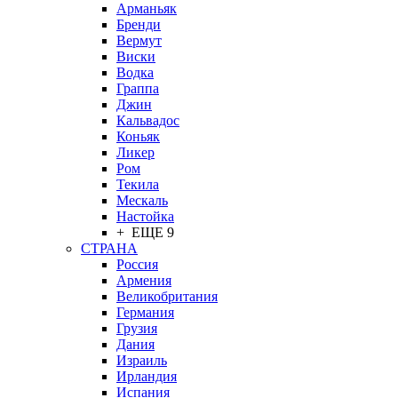
Арманьяк
Бренди
Вермут
Виски
Водка
Граппа
Джин
Кальвадос
Коньяк
Ликер
Ром
Текила
Мескаль
Настойка
+ ЕЩЕ 9
СТРАНА
Россия
Армения
Великобритания
Германия
Грузия
Дания
Израиль
Ирландия
Испания