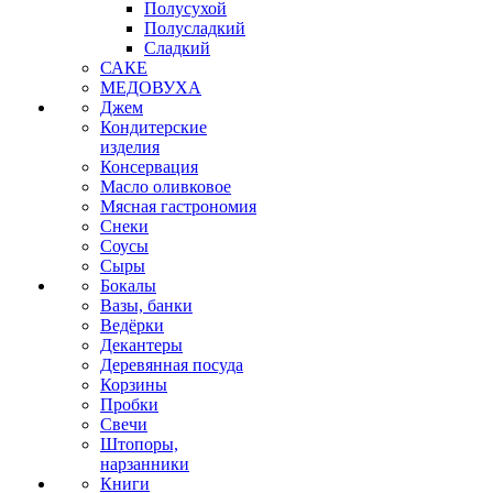
Полусухой
Полусладкий
Сладкий
САКЕ
МЕДОВУХА
Джем
Кондитерские
изделия
Консервация
Масло оливковое
Мясная гастрономия
Снеки
Соусы
Сыры
Бокалы
Вазы, банки
Ведёрки
Декантеры
Деревянная посуда
Корзины
Пробки
Свечи
Штопоры,
нарзанники
Книги