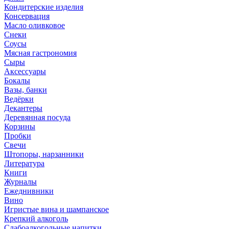
Кондитерские изделия
Консервация
Масло оливковое
Снеки
Соусы
Мясная гастрономия
Сыры
Аксессуары
Бокалы
Вазы, банки
Ведёрки
Декантеры
Деревянная посуда
Корзины
Пробки
Свечи
Штопоры, нарзанники
Литература
Книги
Журналы
Ежеднивники
Вино
Игристые вина и шампанское
Крепкий алкоголь
Слабоалкогольные напитки