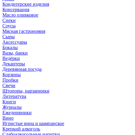
Кондитерские изделия
Консервация
Масло оливковое
Снеки
Соусы
Мясная гастрономия
Сыры
Аксессуары
Бокалы
Вазы, банки
Ведёрки
Декантеры
Деревянная посуда
Корзины
Пробки
Свечи
Штопоры, нарзанники
Литература
Книги
Журналы
Ежеднивники
Вино
Игристые вина и шампанское
Крепкий алкоголь
Слабоалкогольные напитки