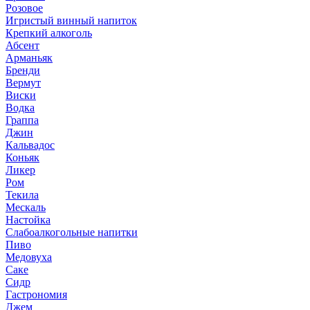
Розовое
Игристый винный напиток
Крепкий алкоголь
Абсент
Арманьяк
Бренди
Вермут
Виски
Водка
Граппа
Джин
Кальвадос
Коньяк
Ликер
Ром
Текила
Мескаль
Настойка
Слабоалкогольные напитки
Пиво
Медовуха
Саке
Сидр
Гастрономия
Джем