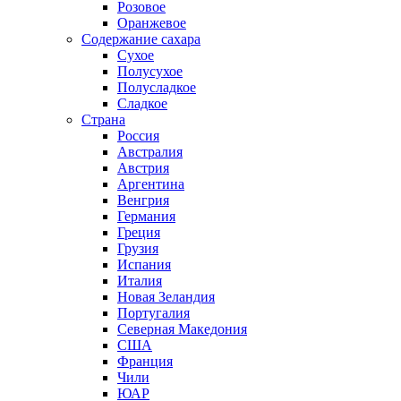
Розовое
Оранжевое
Содержание сахара
Сухое
Полусухое
Полусладкое
Сладкое
Страна
Россия
Австралия
Австрия
Аргентина
Венгрия
Германия
Греция
Грузия
Испания
Италия
Новая Зеландия
Португалия
Северная Македония
США
Франция
Чили
ЮАР