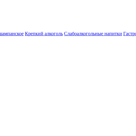
шампанское
Крепкий алкоголь
Слабоалкогольные напитки
Гастр