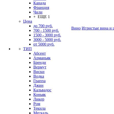
Канада
Франция
Чили
+ ЕЩЕ 1
Цена
до 700 руб.
Вино
Игристые вина и 
700 - 1500 руб.
1500 - 3000 руб.
3000 - 5000 руб.
от 5000 руб.
ТИП
Абсент
Арманьяк
Бренди
Вермут
Виски
Водка
Граппа
Джин
Кальвадос
Коньяк
Ликер
Ром
Текила
Мескаль