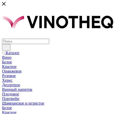
Каталог
Вино
Белое
Красное
Оранжевое
Розовое
Херес
Десертное
Винный напиток
Плодовое
Портвейн
Шампанское и игристое
Белое
Красное