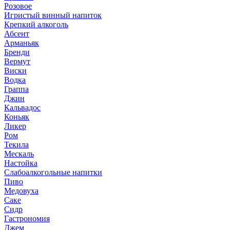
Розовое
Игристый винный напиток
Крепкий алкоголь
Абсент
Арманьяк
Бренди
Вермут
Виски
Водка
Граппа
Джин
Кальвадос
Коньяк
Ликер
Ром
Текила
Мескаль
Настойка
Слабоалкогольные напитки
Пиво
Медовуха
Саке
Сидр
Гастрономия
Джем