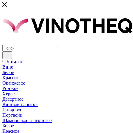
Каталог
Вино
Белое
Красное
Оранжевое
Розовое
Херес
Десертное
Винный напиток
Плодовое
Портвейн
Шампанское и игристое
Белое
Красное