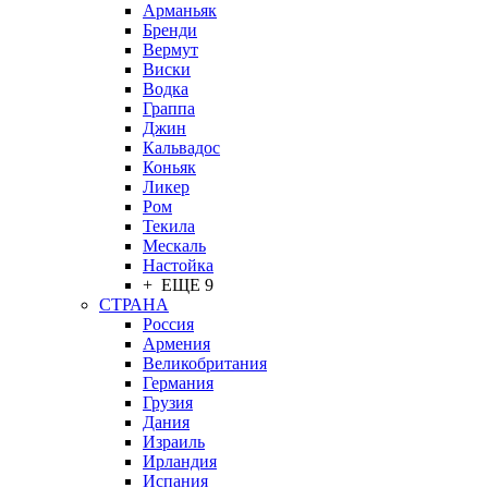
Арманьяк
Бренди
Вермут
Виски
Водка
Граппа
Джин
Кальвадос
Коньяк
Ликер
Ром
Текила
Мескаль
Настойка
+ ЕЩЕ 9
СТРАНА
Россия
Армения
Великобритания
Германия
Грузия
Дания
Израиль
Ирландия
Испания