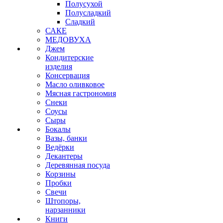
Полусухой
Полусладкий
Сладкий
САКЕ
МЕДОВУХА
Джем
Кондитерские
изделия
Консервация
Масло оливковое
Мясная гастрономия
Снеки
Соусы
Сыры
Бокалы
Вазы, банки
Ведёрки
Декантеры
Деревянная посуда
Корзины
Пробки
Свечи
Штопоры,
нарзанники
Книги