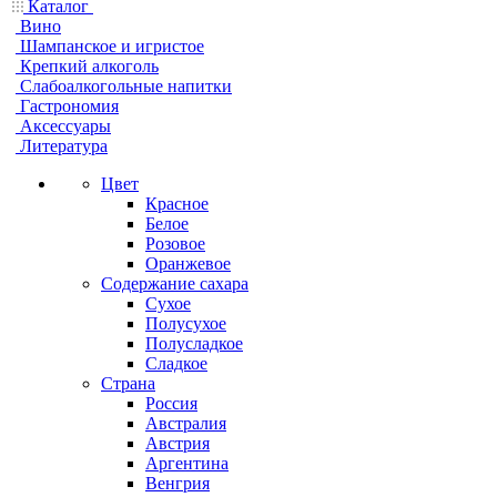
Каталог
Вино
Шампанское и игристое
Крепкий алкоголь
Слабоалкогольные напитки
Гастрономия
Аксессуары
Литература
Цвет
Красное
Белое
Розовое
Оранжевое
Содержание сахара
Сухое
Полусухое
Полусладкое
Сладкое
Страна
Россия
Австралия
Австрия
Аргентина
Венгрия