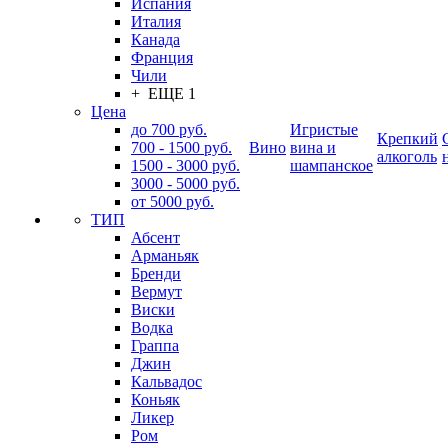
Испания
Италия
Канада
Франция
Чили
+ ЕЩЕ 1
Цена
до 700 руб.
Игристые
Крепкий
700 - 1500 руб.
Вино
вина и
алкоголь
1500 - 3000 руб.
шампанское
3000 - 5000 руб.
от 5000 руб.
ТИП
Абсент
Арманьяк
Бренди
Вермут
Виски
Водка
Граппа
Джин
Кальвадос
Коньяк
Ликер
Ром