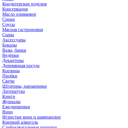
Кондитерские изделия
Консервация
Масло оливковое
Снеки
Соусы
Мясная гастрономия
Сыры
Аксессуары
Бокалы
Вазы, банки
Ведёрки
Декантеры
Деревянная посуда
Корзины
Пробки
Свечи
Штопоры, нарзанники
Литература
Книги
Журналы
Ежеднивники
Вино
Игристые вина и шампанское
Крепкий алкоголь
Слабоалкогольные напитки