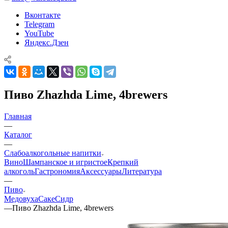
Вконтакте
Telegram
YouTube
Яндекс.Дзен
Пиво Zhazhda Lime, 4brewers
Главная
—
Каталог
—
Слабоалкогольные напитки
Вино
Шампанское и игристое
Крепкий
алкоголь
Гастрономия
Аксессуары
Литература
—
Пиво
Медовуха
Саке
Сидр
—
Пиво Zhazhda Lime, 4brewers