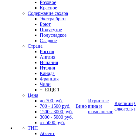
Розовое
Красное
Содержание сахара
Экстра брют
Брют
Полусухое
Полусладкое
Сладкое
Страна
Россия
Англия
Испания
Италия
Канада
Франция
Чили
+ ЕЩЕ 1
Цена
до 700 руб.
Игристые
Крепкий
700 - 1500 руб.
Вино
вина и
алкоголь
1500 - 3000 руб.
шампанское
3000 - 5000 руб.
от 5000 руб.
ТИП
Абсент