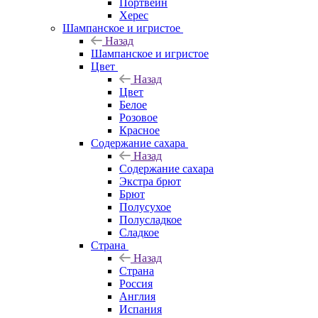
Портвейн
Херес
Шампанское и игристое
Назад
Шампанское и игристое
Цвет
Назад
Цвет
Белое
Розовое
Красное
Содержание сахара
Назад
Содержание сахара
Экстра брют
Брют
Полусухое
Полусладкое
Сладкое
Страна
Назад
Страна
Россия
Англия
Испания