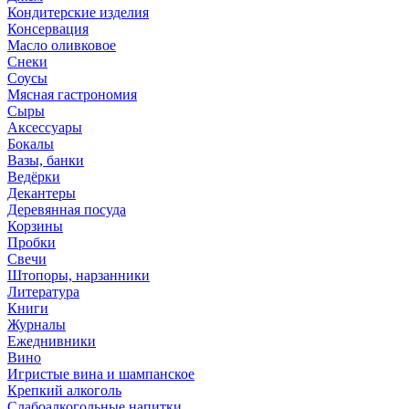
Кондитерские изделия
Консервация
Масло оливковое
Снеки
Соусы
Мясная гастрономия
Сыры
Аксессуары
Бокалы
Вазы, банки
Ведёрки
Декантеры
Деревянная посуда
Корзины
Пробки
Свечи
Штопоры, нарзанники
Литература
Книги
Журналы
Ежеднивники
Вино
Игристые вина и шампанское
Крепкий алкоголь
Слабоалкогольные напитки