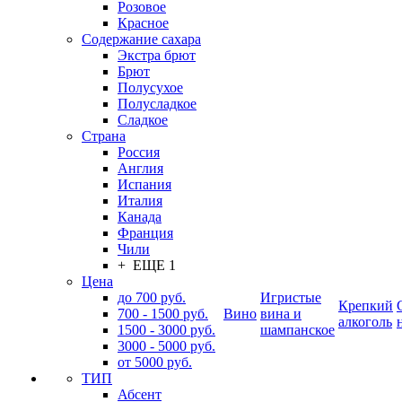
Розовое
Красное
Содержание сахара
Экстра брют
Брют
Полусухое
Полусладкое
Сладкое
Страна
Россия
Англия
Испания
Италия
Канада
Франция
Чили
+ ЕЩЕ 1
Цена
до 700 руб.
Игристые
Крепкий
700 - 1500 руб.
Вино
вина и
алкоголь
1500 - 3000 руб.
шампанское
3000 - 5000 руб.
от 5000 руб.
ТИП
Абсент