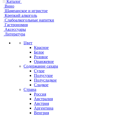
Каталог
Вино
Шампанское и игристое
Крепкий алкоголь
Слабоалкогольные напитки
Гастрономия
Аксессуары
Литература
Цвет
Красное
Белое
Розовое
Оранжевое
Содержание сахара
Сухое
Полусухое
Полусладкое
Сладкое
Страна
Россия
Австралия
Австрия
Аргентина
Венгрия