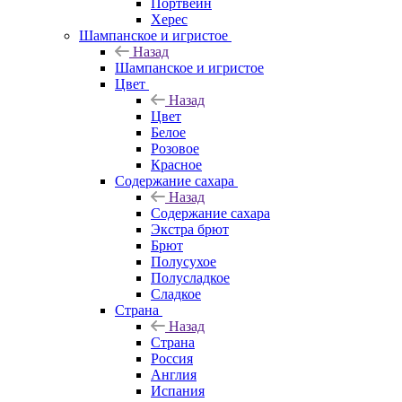
Портвейн
Херес
Шампанское и игристое
Назад
Шампанское и игристое
Цвет
Назад
Цвет
Белое
Розовое
Красное
Содержание сахара
Назад
Содержание сахара
Экстра брют
Брют
Полусухое
Полусладкое
Сладкое
Страна
Назад
Страна
Россия
Англия
Испания