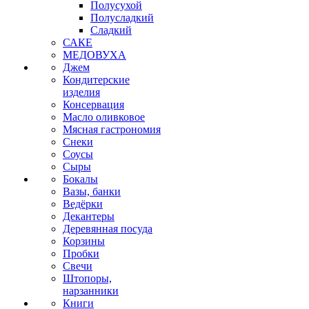
Полусухой
Полусладкий
Сладкий
САКЕ
МЕДОВУХА
Джем
Кондитерские
изделия
Консервация
Масло оливковое
Мясная гастрономия
Снеки
Соусы
Сыры
Бокалы
Вазы, банки
Ведёрки
Декантеры
Деревянная посуда
Корзины
Пробки
Свечи
Штопоры,
нарзанники
Книги