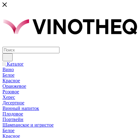
Каталог
Вино
Белое
Красное
Оранжевое
Розовое
Херес
Десертное
Винный напиток
Плодовое
Портвейн
Шампанское и игристое
Белое
Красное