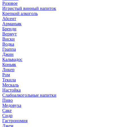
Розовое
Игристый винный напиток
Крепкий алкоголь
Абсент
Арманьяк
Бренди
Вермут
Виски
Водка
Граппа
Джин
Кальвадос
Коньяк
Ликер
Ром
Текила
Мескаль
Настойка
Слабоалкогольные напитки
Пиво
Медовуха
Саке
Сидр
Гастрономия
Джем