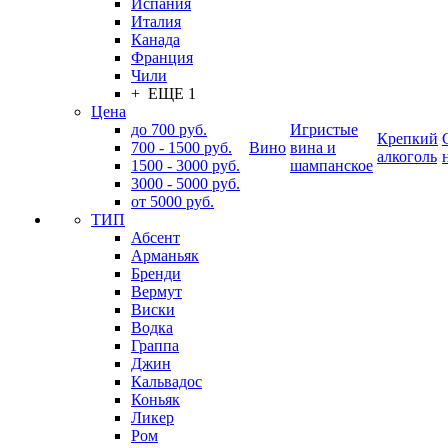
Испания
Италия
Канада
Франция
Чили
+ ЕЩЕ 1
Цена
до 700 руб.
Игристые
Крепкий
700 - 1500 руб.
Вино
вина и
алкоголь
1500 - 3000 руб.
шампанское
3000 - 5000 руб.
от 5000 руб.
ТИП
Абсент
Арманьяк
Бренди
Вермут
Виски
Водка
Граппа
Джин
Кальвадос
Коньяк
Ликер
Ром