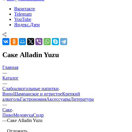
Вконтакте
Telegram
YouTube
Яндекс.Дзен
Саке Alladin Yuzu
Главная
—
Каталог
—
Слабоалкогольные напитки
Вино
Шампанское и игристое
Крепкий
алкоголь
Гастрономия
Аксессуары
Литература
—
Саке
Пиво
Медовуха
Сидр
—
Саке Alladin Yuzu
Отложить