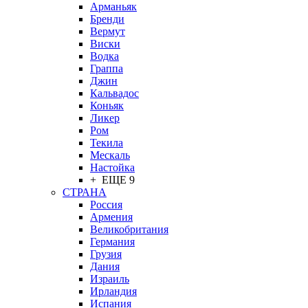
Арманьяк
Бренди
Вермут
Виски
Водка
Граппа
Джин
Кальвадос
Коньяк
Ликер
Ром
Текила
Мескаль
Настойка
+ ЕЩЕ 9
СТРАНА
Россия
Армения
Великобритания
Германия
Грузия
Дания
Израиль
Ирландия
Испания