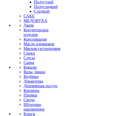
Полусухой
Полусладкий
Сладкий
САКЕ
МЕДОВУХА
Джем
Кондитерские
изделия
Консервация
Масло оливковое
Мясная гастрономия
Снеки
Соусы
Сыры
Бокалы
Вазы, банки
Ведёрки
Декантеры
Деревянная посуда
Корзины
Пробки
Свечи
Штопоры,
нарзанники
Книги