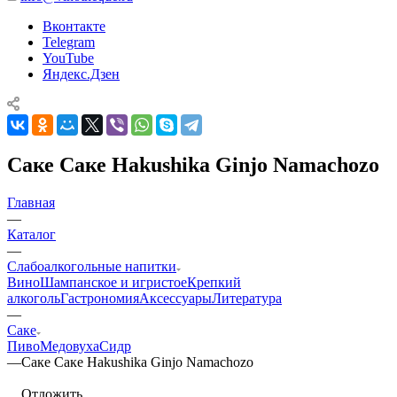
Вконтакте
Telegram
YouTube
Яндекс.Дзен
Саке Саке Hakushika Ginjo Namachozo
Главная
—
Каталог
—
Слабоалкогольные напитки
Вино
Шампанское и игристое
Крепкий
алкоголь
Гастрономия
Аксессуары
Литература
—
Саке
Пиво
Медовуха
Сидр
—
Саке Саке Hakushika Ginjo Namachozo
Отложить