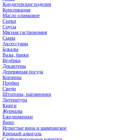
Кондитерские изделия
Консервация
Масло оливковое
Снеки
Соусы
Мясная гастрономия
Сыры
Аксессуары
Бокалы
Вазы, банки
Ведёрки
Декантеры
Деревянная посуда
Корзины
Пробки
Свечи
Штопоры, нарзанники
Литература
Книги
Журналы
Ежеднивники
Вино
Игристые вина и шампанское
Крепкий алкоголь
Слабоалкогольные напитки