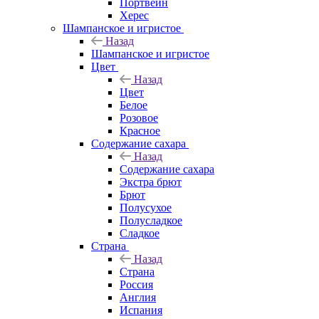
Портвейн
Херес
Шампанское и игристое
Назад
Шампанское и игристое
Цвет
Назад
Цвет
Белое
Розовое
Красное
Содержание сахара
Назад
Содержание сахара
Экстра брют
Брют
Полусухое
Полусладкое
Сладкое
Страна
Назад
Страна
Россия
Англия
Испания