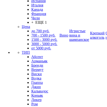
Испания
Италия
Канада
Франция
Чили
+ ЕЩЕ 1
Цена
до 700 руб.
Игристые
Крепкий
700 - 1500 руб.
Вино
вина и
алкоголь
1500 - 3000 руб.
шампанское
3000 - 5000 руб.
от 5000 руб.
ТИП
Абсент
Арманьяк
Бренди
Вермут
Виски
Водка
Граппа
Джин
Кальвадос
Коньяк
Ликер
Ром