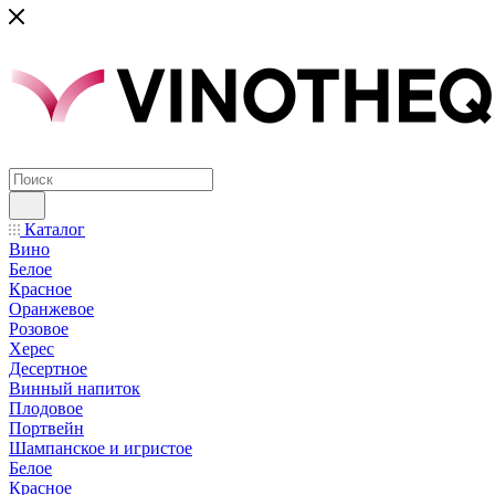
Каталог
Вино
Белое
Красное
Оранжевое
Розовое
Херес
Десертное
Винный напиток
Плодовое
Портвейн
Шампанское и игристое
Белое
Красное