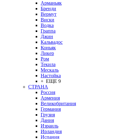
Арманьяк
Бренди
Вермут
Виски
Водка
Граппа
Джин
Кальвадос
Коньяк
Ликер
Ром
Текила
Мескаль
Настойка
+ ЕЩЕ 9
СТРАНА
Россия
Армения
Великобритания
Германия
Грузия
Дания
Израиль
Ирландия
Испания