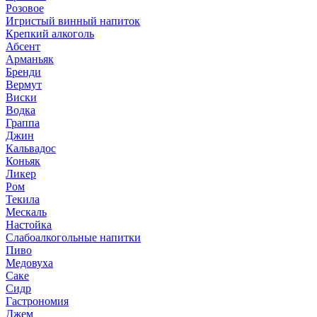
Розовое
Игристый винный напиток
Крепкий алкоголь
Абсент
Арманьяк
Бренди
Вермут
Виски
Водка
Граппа
Джин
Кальвадос
Коньяк
Ликер
Ром
Текила
Мескаль
Настойка
Слабоалкогольные напитки
Пиво
Медовуха
Саке
Сидр
Гастрономия
Джем