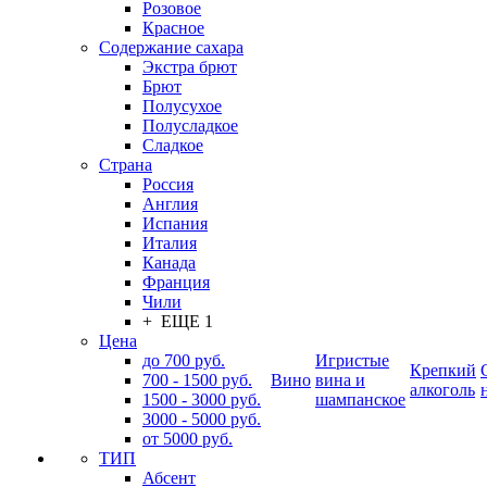
Розовое
Красное
Содержание сахара
Экстра брют
Брют
Полусухое
Полусладкое
Сладкое
Страна
Россия
Англия
Испания
Италия
Канада
Франция
Чили
+ ЕЩЕ 1
Цена
до 700 руб.
Игристые
Крепкий
700 - 1500 руб.
Вино
вина и
алкоголь
1500 - 3000 руб.
шампанское
3000 - 5000 руб.
от 5000 руб.
ТИП
Абсент