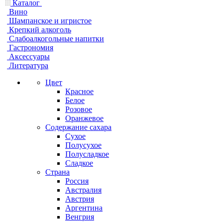
Каталог
Вино
Шампанское и игристое
Крепкий алкоголь
Слабоалкогольные напитки
Гастрономия
Аксессуары
Литература
Цвет
Красное
Белое
Розовое
Оранжевое
Содержание сахара
Сухое
Полусухое
Полусладкое
Сладкое
Страна
Россия
Австралия
Австрия
Аргентина
Венгрия