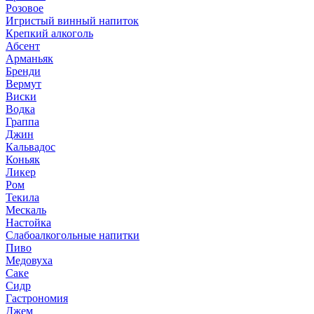
Розовое
Игристый винный напиток
Крепкий алкоголь
Абсент
Арманьяк
Бренди
Вермут
Виски
Водка
Граппа
Джин
Кальвадос
Коньяк
Ликер
Ром
Текила
Мескаль
Настойка
Слабоалкогольные напитки
Пиво
Медовуха
Саке
Сидр
Гастрономия
Джем