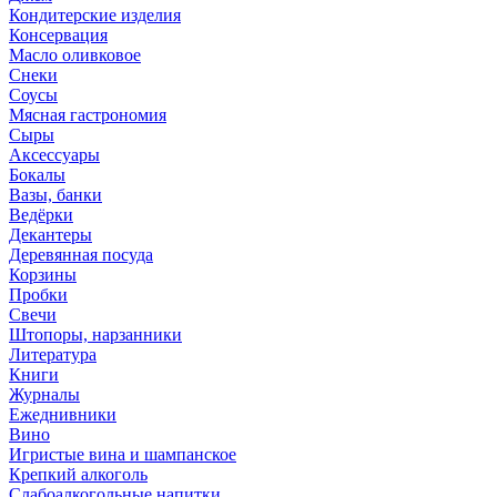
Кондитерские изделия
Консервация
Масло оливковое
Снеки
Соусы
Мясная гастрономия
Сыры
Аксессуары
Бокалы
Вазы, банки
Ведёрки
Декантеры
Деревянная посуда
Корзины
Пробки
Свечи
Штопоры, нарзанники
Литература
Книги
Журналы
Ежеднивники
Вино
Игристые вина и шампанское
Крепкий алкоголь
Слабоалкогольные напитки