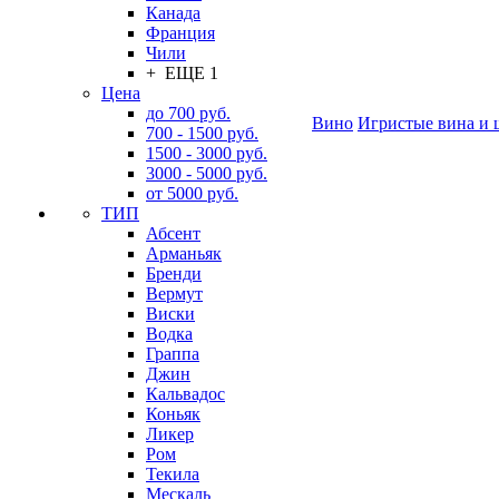
Канада
Франция
Чили
+ ЕЩЕ 1
Цена
до 700 руб.
Вино
Игристые вина и 
700 - 1500 руб.
1500 - 3000 руб.
3000 - 5000 руб.
от 5000 руб.
ТИП
Абсент
Арманьяк
Бренди
Вермут
Виски
Водка
Граппа
Джин
Кальвадос
Коньяк
Ликер
Ром
Текила
Мескаль