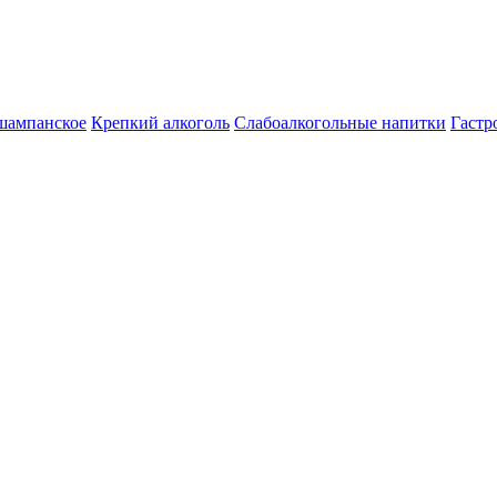
шампанское
Крепкий алкоголь
Слабоалкогольные напитки
Гастр