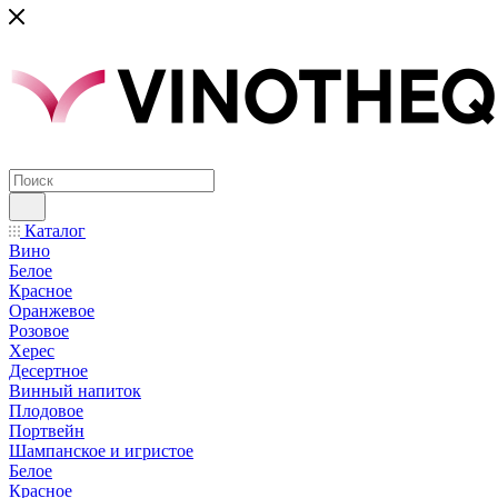
Каталог
Вино
Белое
Красное
Оранжевое
Розовое
Херес
Десертное
Винный напиток
Плодовое
Портвейн
Шампанское и игристое
Белое
Красное