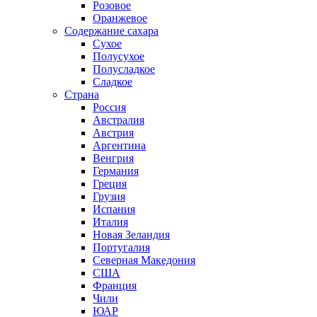
Розовое
Оранжевое
Содержание сахара
Сухое
Полусухое
Полусладкое
Сладкое
Страна
Россия
Австралия
Австрия
Аргентина
Венгрия
Германия
Греция
Грузия
Испания
Италия
Новая Зеландия
Португалия
Северная Македония
США
Франция
Чили
ЮАР