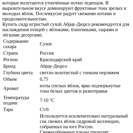
которые вплетаются утончённые нотки леденцов. В
выразительном вкусе доминируют фруктовые тона зрелых и
молодых яблок. Послевкусие радует свежими нотами и
продолжительностью.
Купить сидр игристый сухой Абрау-Дюрсо рекомендуется для
наслаждения птицей с яблоками, блинчиками, сырами и
лёгкими десертами.
Содержание
Сухое
сахара
Страна
Россия
Регион
Краснодарский край
Бренд
Абрау-Дюрсо
Глубина цвета
светло-золотистый с тонким перляжем
Объем
0,75
ноты спелых яблок, ярко подчеркнутые
Аромат
тона белых цветов и разнотравья
Температура
7-10 °С
подачи
Тара
Ст/б
Используется исключительно натуральный
сок свежих яблок сидровой коллекции,
собранных на юге России.
Свежесобранные плоды проходят