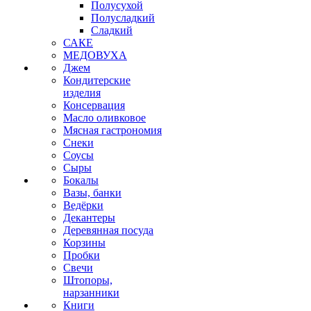
Полусухой
Полусладкий
Сладкий
САКЕ
МЕДОВУХА
Джем
Кондитерские
изделия
Консервация
Масло оливковое
Мясная гастрономия
Снеки
Соусы
Сыры
Бокалы
Вазы, банки
Ведёрки
Декантеры
Деревянная посуда
Корзины
Пробки
Свечи
Штопоры,
нарзанники
Книги