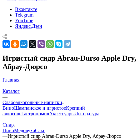
Вконтакте
Telegram
YouTube
Яндекс.Дзен
Игристый сидр Abrau-Durso Apple Dry,
Абрау-Дюрсо
Главная
—
Каталог
—
Слабоалкогольные напитки
Вино
Шампанское и игристое
Крепкий
алкоголь
Гастрономия
Аксессуары
Литература
—
Сидр
Пиво
Медовуха
Саке
—
Игристый сидр Abrau-Durso Apple Dry, Абрау-Дюрсо