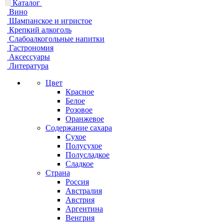
Каталог
Вино
Шампанское и игристое
Крепкий алкоголь
Слабоалкогольные напитки
Гастрономия
Аксессуары
Литература
Цвет
Красное
Белое
Розовое
Оранжевое
Содержание сахара
Сухое
Полусухое
Полусладкое
Сладкое
Страна
Россия
Австралия
Австрия
Аргентина
Венгрия