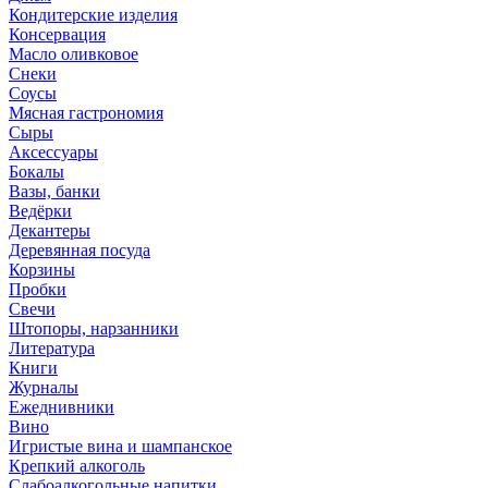
Кондитерские изделия
Консервация
Масло оливковое
Снеки
Соусы
Мясная гастрономия
Сыры
Аксессуары
Бокалы
Вазы, банки
Ведёрки
Декантеры
Деревянная посуда
Корзины
Пробки
Свечи
Штопоры, нарзанники
Литература
Книги
Журналы
Ежеднивники
Вино
Игристые вина и шампанское
Крепкий алкоголь
Слабоалкогольные напитки