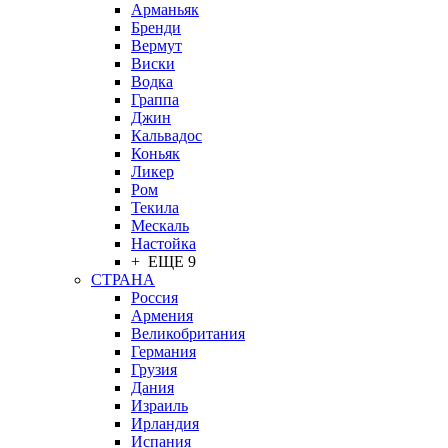
Арманьяк
Бренди
Вермут
Виски
Водка
Граппа
Джин
Кальвадос
Коньяк
Ликер
Ром
Текила
Мескаль
Настойка
+ ЕЩЕ 9
СТРАНА
Россия
Армения
Великобритания
Германия
Грузия
Дания
Израиль
Ирландия
Испания