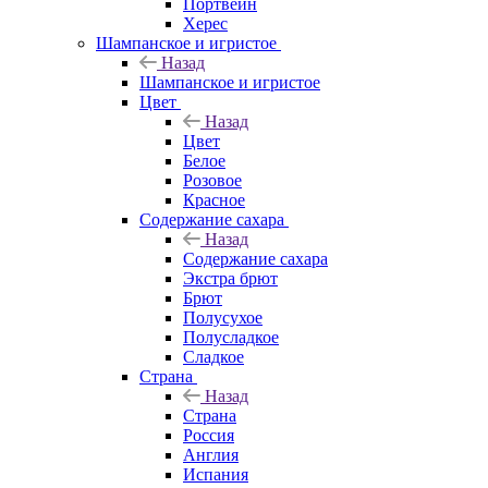
Портвейн
Херес
Шампанское и игристое
Назад
Шампанское и игристое
Цвет
Назад
Цвет
Белое
Розовое
Красное
Содержание сахара
Назад
Содержание сахара
Экстра брют
Брют
Полусухое
Полусладкое
Сладкое
Страна
Назад
Страна
Россия
Англия
Испания