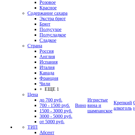
Розовое
Красное
Содержание сахара
Экстра брют
Брют
Полусухое
Полусладкое
Сладкое
Страна
Россия
Англия
Испания
Италия
Канада
Франция
Чили
+ ЕЩЕ 1
Цена
до 700 руб.
Игристые
Крепкий
700 - 1500 руб.
Вино
вина и
алкоголь
1500 - 3000 руб.
шампанское
3000 - 5000 руб.
от 5000 руб.
ТИП
Абсент