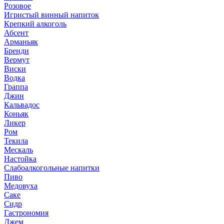
Розовое
Игристый винный напиток
Крепкий алкоголь
Абсент
Арманьяк
Бренди
Вермут
Виски
Водка
Граппа
Джин
Кальвадос
Коньяк
Ликер
Ром
Текила
Мескаль
Настойка
Слабоалкогольные напитки
Пиво
Медовуха
Саке
Сидр
Гастрономия
Джем