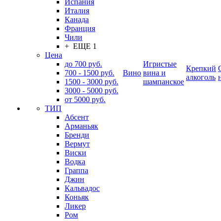
Испания
Италия
Канада
Франция
Чили
+ ЕЩЕ 1
Цена
до 700 руб.
Игристые
Крепкий
700 - 1500 руб.
Вино
вина и
алкоголь
1500 - 3000 руб.
шампанское
3000 - 5000 руб.
от 5000 руб.
ТИП
Абсент
Арманьяк
Бренди
Вермут
Виски
Водка
Граппа
Джин
Кальвадос
Коньяк
Ликер
Ром