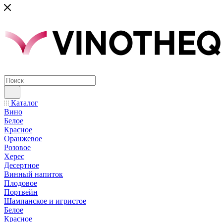
Каталог
Вино
Белое
Красное
Оранжевое
Розовое
Херес
Десертное
Винный напиток
Плодовое
Портвейн
Шампанское и игристое
Белое
Красное