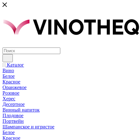
Каталог
Вино
Белое
Красное
Оранжевое
Розовое
Херес
Десертное
Винный напиток
Плодовое
Портвейн
Шампанское и игристое
Белое
Красное