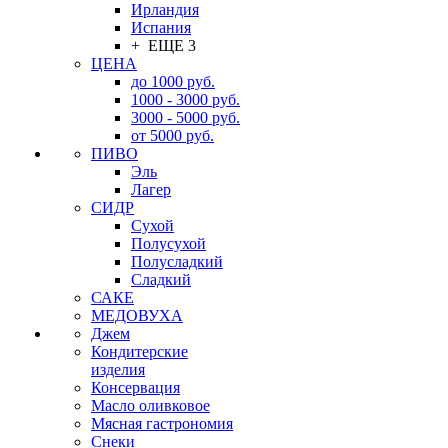
Ирландия
Испания
+ ЕЩЕ 3
ЦЕНА
до 1000 руб.
1000 - 3000 руб.
3000 - 5000 руб.
от 5000 руб.
ПИВО
Эль
Лагер
СИДР
Сухой
Полусухой
Полусладкий
Сладкий
САКЕ
МЕДОВУХА
Джем
Кондитерские
изделия
Консервация
Масло оливковое
Мясная гастрономия
Снеки