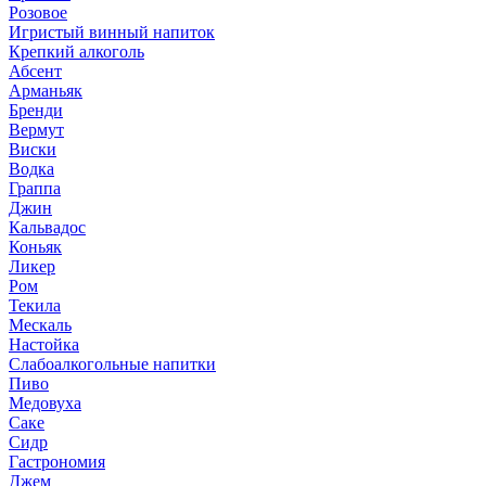
Розовое
Игристый винный напиток
Крепкий алкоголь
Абсент
Арманьяк
Бренди
Вермут
Виски
Водка
Граппа
Джин
Кальвадос
Коньяк
Ликер
Ром
Текила
Мескаль
Настойка
Слабоалкогольные напитки
Пиво
Медовуха
Саке
Сидр
Гастрономия
Джем