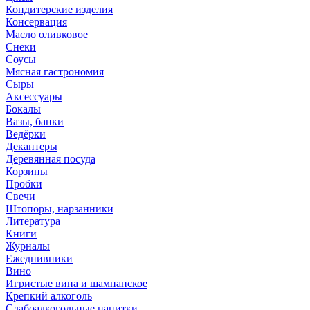
Кондитерские изделия
Консервация
Масло оливковое
Снеки
Соусы
Мясная гастрономия
Сыры
Аксессуары
Бокалы
Вазы, банки
Ведёрки
Декантеры
Деревянная посуда
Корзины
Пробки
Свечи
Штопоры, нарзанники
Литература
Книги
Журналы
Ежеднивники
Вино
Игристые вина и шампанское
Крепкий алкоголь
Слабоалкогольные напитки