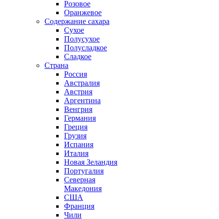
Розовое
Оранжевое
Содержание сахара
Сухое
Полусухое
Полусладкое
Сладкое
Страна
Россия
Австралия
Австрия
Аргентина
Венгрия
Германия
Греция
Грузия
Испания
Италия
Новая Зеландия
Португалия
Северная
Македония
США
Франция
Чили