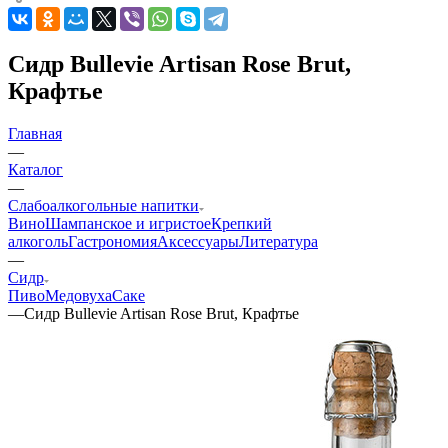
Сидр Bullevie Artisan Rose Brut,
Крафтье
Главная
—
Каталог
—
Слабоалкогольные напитки
Вино
Шампанское и игристое
Крепкий
алкоголь
Гастрономия
Аксессуары
Литература
—
Сидр
Пиво
Медовуха
Саке
—
Сидр Bullevie Artisan Rose Brut, Крафтье