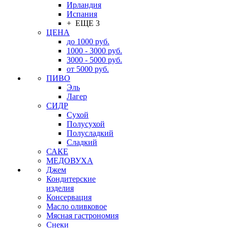
Ирландия
Испания
+ ЕЩЕ 3
ЦЕНА
до 1000 руб.
1000 - 3000 руб.
3000 - 5000 руб.
от 5000 руб.
ПИВО
Эль
Лагер
СИДР
Сухой
Полусухой
Полусладкий
Сладкий
САКЕ
МЕДОВУХА
Джем
Кондитерские
изделия
Консервация
Масло оливковое
Мясная гастрономия
Снеки