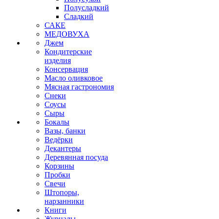
Полусладкий
Сладкий
САКЕ
МЕДОВУХА
Джем
Кондитерские
изделия
Консервация
Масло оливковое
Мясная гастрономия
Снеки
Соусы
Сыры
Бокалы
Вазы, банки
Ведёрки
Декантеры
Деревянная посуда
Корзины
Пробки
Свечи
Штопоры,
нарзанники
Книги
Журналы