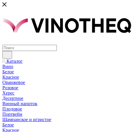
Каталог
Вино
Белое
Красное
Оранжевое
Розовое
Херес
Десертное
Винный напиток
Плодовое
Портвейн
Шампанское и игристое
Белое
Красное