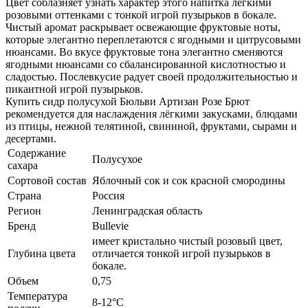
Цвет соблазняет узнать характер этого напитка лёгкими
розовыми оттенками с тонкой игрой пузырьков в бокале.
Чистый аромат раскрывает освежающие фруктовые ноты,
которые элегантно переплетаются с ягодными и цитрусовыми
нюансами. Во вкусе фруктовые тона элегантно сменяются
ягодными нюансами со сбалансированной кислотностью и
сладостью. Послевкусие радует своей продолжительностью и
пикантной игрой пузырьков.
Купить сидр полусухой Бюльви Артизан Розе Брют
рекомендуется для наслаждения лёгкими закусками, блюдами
из птицы, нежной телятиной, свининой, фруктами, сырами и
десертами.
Содержание
Полусухое
сахара
Сортовой состав
Яблочный сок и сок красной смородины
Страна
Россия
Регион
Ленинградская область
Бренд
Bullevie
имеет кристально чистый розовый цвет,
Глубина цвета
отличается тонкой игрой пузырьков в
бокале.
Объем
0,75
Температура
8-12°С