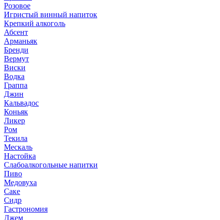
Розовое
Игристый винный напиток
Крепкий алкоголь
Абсент
Арманьяк
Бренди
Вермут
Виски
Водка
Граппа
Джин
Кальвадос
Коньяк
Ликер
Ром
Текила
Мескаль
Настойка
Слабоалкогольные напитки
Пиво
Медовуха
Саке
Сидр
Гастрономия
Джем