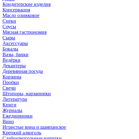
Кондитерские изделия
Консервация
Масло оливковое
Снеки
Соусы
Мясная гастрономия
Сыры
Аксессуары
Бокалы
Вазы, банки
Ведёрки
Декантеры
Деревянная посуда
Корзины
Пробки
Свечи
Штопоры, нарзанники
Литература
Книги
Журналы
Ежеднивники
Вино
Игристые вина и шампанское
Крепкий алкоголь
Слабоалкогольные напитки