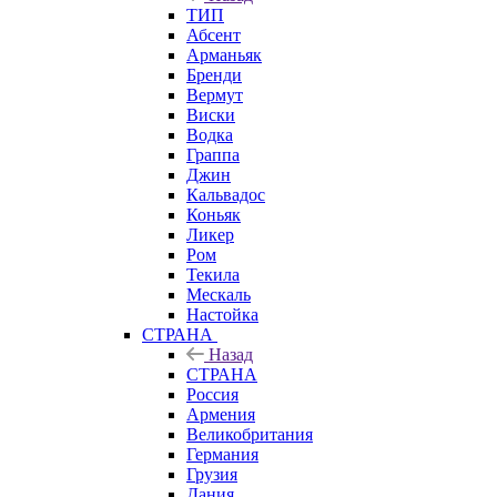
ТИП
Абсент
Арманьяк
Бренди
Вермут
Виски
Водка
Граппа
Джин
Кальвадос
Коньяк
Ликер
Ром
Текила
Мескаль
Настойка
СТРАНА
Назад
СТРАНА
Россия
Армения
Великобритания
Германия
Грузия
Дания