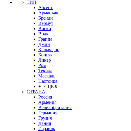
ТИП
Абсент
Арманьяк
Бренди
Вермут
Виски
Водка
Граппа
Джин
Кальвадос
Коньяк
Ликер
Ром
Текила
Мескаль
Настойка
+ ЕЩЕ 9
СТРАНА
Россия
Армения
Великобритания
Германия
Грузия
Дания
Израиль