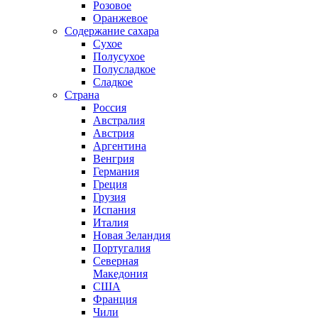
Розовое
Оранжевое
Содержание сахара
Сухое
Полусухое
Полусладкое
Сладкое
Страна
Россия
Австралия
Австрия
Аргентина
Венгрия
Германия
Греция
Грузия
Испания
Италия
Новая Зеландия
Португалия
Северная
Македония
США
Франция
Чили