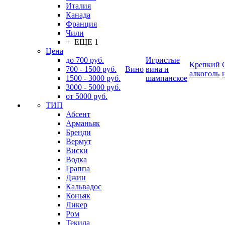
Италия
Канада
Франция
Чили
+ ЕЩЕ 1
Цена
до 700 руб.
Игристые
Крепкий
700 - 1500 руб.
Вино
вина и
алкоголь
1500 - 3000 руб.
шампанское
3000 - 5000 руб.
от 5000 руб.
ТИП
Абсент
Арманьяк
Бренди
Вермут
Виски
Водка
Граппа
Джин
Кальвадос
Коньяк
Ликер
Ром
Текила