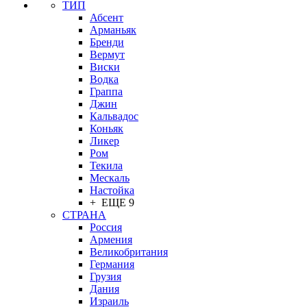
ТИП
Абсент
Арманьяк
Бренди
Вермут
Виски
Водка
Граппа
Джин
Кальвадос
Коньяк
Ликер
Ром
Текила
Мескаль
Настойка
+ ЕЩЕ 9
СТРАНА
Россия
Армения
Великобритания
Германия
Грузия
Дания
Израиль