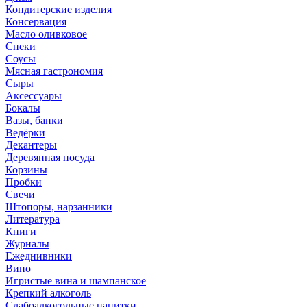
Кондитерские изделия
Консервация
Масло оливковое
Снеки
Соусы
Мясная гастрономия
Сыры
Аксессуары
Бокалы
Вазы, банки
Ведёрки
Декантеры
Деревянная посуда
Корзины
Пробки
Свечи
Штопоры, нарзанники
Литература
Книги
Журналы
Ежеднивники
Вино
Игристые вина и шампанское
Крепкий алкоголь
Слабоалкогольные напитки