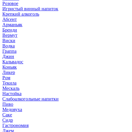
Розовое
Игристый винный напиток
Крепкий алкоголь
Абсент
Арманьяк
Бренди
Вермут
Виски
Водка
Граппа
Джин
Кальвадос
Коньяк
Ликер
Ром
Текила
Мескаль
Настойка
Слабоалкогольные напитки
Пиво
Медовуха
Саке
Сидр
Гастрономия
Джем