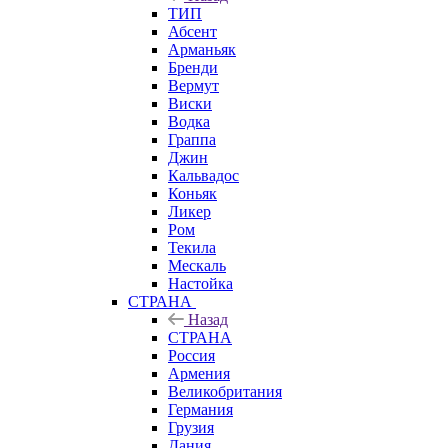
ТИП
Абсент
Арманьяк
Бренди
Вермут
Виски
Водка
Граппа
Джин
Кальвадос
Коньяк
Ликер
Ром
Текила
Мескаль
Настойка
СТРАНА
Назад
СТРАНА
Россия
Армения
Великобритания
Германия
Грузия
Дания