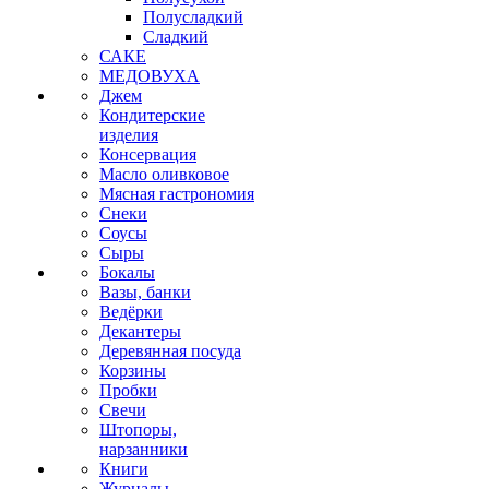
Полусладкий
Сладкий
САКЕ
МЕДОВУХА
Джем
Кондитерские
изделия
Консервация
Масло оливковое
Мясная гастрономия
Снеки
Соусы
Сыры
Бокалы
Вазы, банки
Ведёрки
Декантеры
Деревянная посуда
Корзины
Пробки
Свечи
Штопоры,
нарзанники
Книги
Журналы