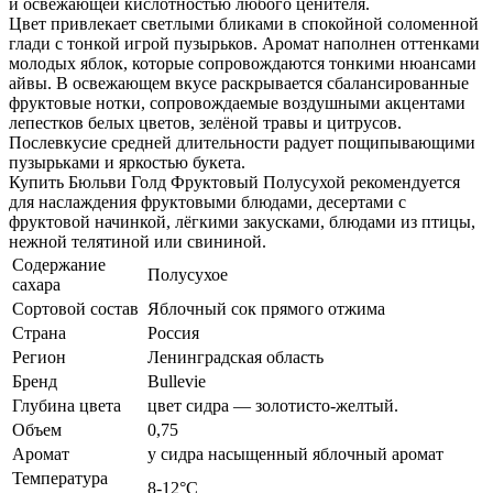
и освежающей кислотностью любого ценителя.
Цвет привлекает светлыми бликами в спокойной соломенной
глади с тонкой игрой пузырьков. Аромат наполнен оттенками
молодых яблок, которые сопровождаются тонкими нюансами
айвы. В освежающем вкусе раскрывается сбалансированные
фруктовые нотки, сопровождаемые воздушными акцентами
лепестков белых цветов, зелёной травы и цитрусов.
Послевкусие средней длительности радует пощипывающими
пузырьками и яркостью букета.
Купить Бюльви Голд Фруктовый Полусухой рекомендуется
для наслаждения фруктовыми блюдами, десертами с
фруктовой начинкой, лёгкими закусками, блюдами из птицы,
нежной телятиной или свининой.
Содержание
Полусухое
сахара
Сортовой состав
Яблочный сок прямого отжима
Страна
Россия
Регион
Ленинградская область
Бренд
Bullevie
Глубина цвета
цвет сидра — золотисто-желтый.
Объем
0,75
Аромат
у сидра насыщенный яблочный аромат
Температура
8-12°С