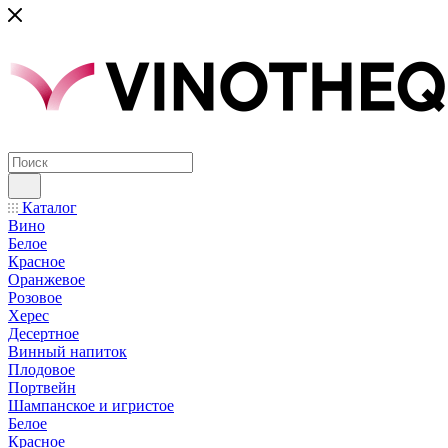
Каталог
Вино
Белое
Красное
Оранжевое
Розовое
Херес
Десертное
Винный напиток
Плодовое
Портвейн
Шампанское и игристое
Белое
Красное