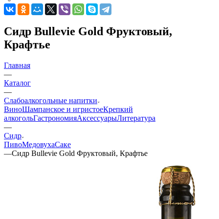
Сидр Bullevie Gold Фруктовый,
Крафтье
Главная
—
Каталог
—
Слабоалкогольные напитки
Вино
Шампанское и игристое
Крепкий
алкоголь
Гастрономия
Аксессуары
Литература
—
Сидр
Пиво
Медовуха
Саке
—
Сидр Bullevie Gold Фруктовый, Крафтье