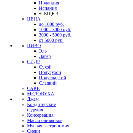
Ирландия
Испания
+ ЕЩЕ 3
ЦЕНА
до 1000 руб.
1000 - 3000 руб.
3000 - 5000 руб.
от 5000 руб.
ПИВО
Эль
Лагер
СИДР
Сухой
Полусухой
Полусладкий
Сладкий
САКЕ
МЕДОВУХА
Джем
Кондитерские
изделия
Консервация
Масло оливковое
Мясная гастрономия
Снеки