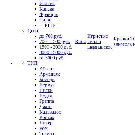
Италия
Канада
Франция
Чили
+ ЕЩЕ 1
Цена
до 700 руб.
Игристые
Крепкий
700 - 1500 руб.
Вино
вина и
алкоголь
1500 - 3000 руб.
шампанское
3000 - 5000 руб.
от 5000 руб.
ТИП
Абсент
Арманьяк
Бренди
Вермут
Виски
Водка
Граппа
Джин
Кальвадос
Коньяк
Ликер
Ром
Текила