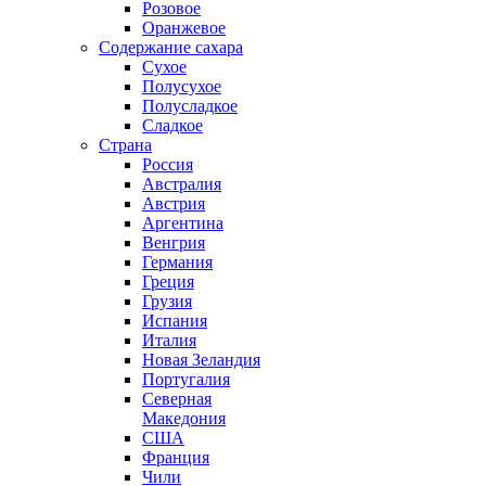
Розовое
Оранжевое
Содержание сахара
Сухое
Полусухое
Полусладкое
Сладкое
Страна
Россия
Австралия
Австрия
Аргентина
Венгрия
Германия
Греция
Грузия
Испания
Италия
Новая Зеландия
Португалия
Северная
Македония
США
Франция
Чили