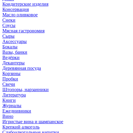
Кондитерские изделия
Консервация
Масло оливковое
Снеки
Соусы
Мясная гастрономия
Сыры
Аксессуары
Бокалы
Вазы, банки
Ведёрки
Декантеры
Деревянная посуда
Корзины
Пробки
Свечи
Штопоры, нарзанники
Литература
Книги
Журналы
Ежеднивники
Вино
Игристые вина и шампанское
Крепкий алкоголь
Слабоалкогольные напитки