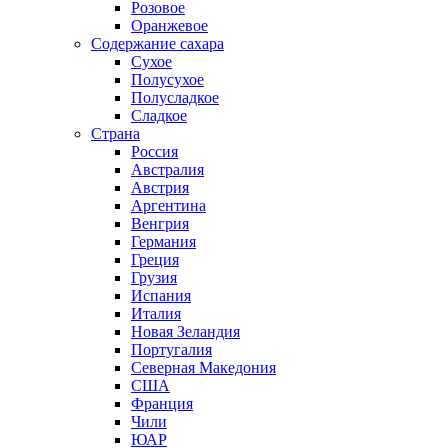
Розовое
Оранжевое
Содержание сахара
Сухое
Полусухое
Полусладкое
Сладкое
Страна
Россия
Австралия
Австрия
Аргентина
Венгрия
Германия
Греция
Грузия
Испания
Италия
Новая Зеландия
Португалия
Северная Македония
США
Франция
Чили
ЮАР