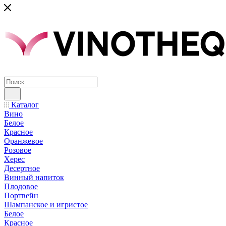
Каталог
Вино
Белое
Красное
Оранжевое
Розовое
Херес
Десертное
Винный напиток
Плодовое
Портвейн
Шампанское и игристое
Белое
Красное