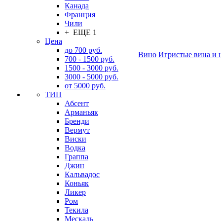
Канада
Франция
Чили
+ ЕЩЕ 1
Цена
до 700 руб.
Вино
Игристые вина и 
700 - 1500 руб.
1500 - 3000 руб.
3000 - 5000 руб.
от 5000 руб.
ТИП
Абсент
Арманьяк
Бренди
Вермут
Виски
Водка
Граппа
Джин
Кальвадос
Коньяк
Ликер
Ром
Текила
Мескаль