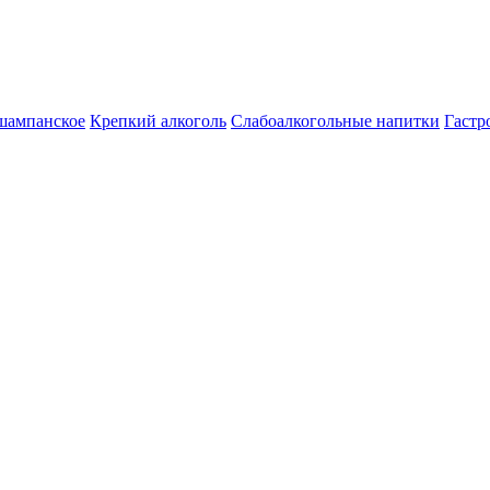
шампанское
Крепкий алкоголь
Слабоалкогольные напитки
Гастр