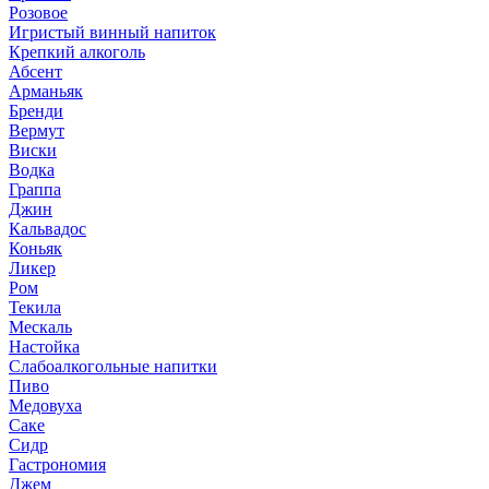
Розовое
Игристый винный напиток
Крепкий алкоголь
Абсент
Арманьяк
Бренди
Вермут
Виски
Водка
Граппа
Джин
Кальвадос
Коньяк
Ликер
Ром
Текила
Мескаль
Настойка
Слабоалкогольные напитки
Пиво
Медовуха
Саке
Сидр
Гастрономия
Джем