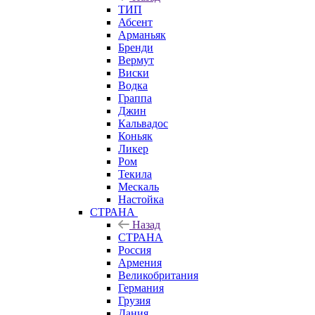
ТИП
Абсент
Арманьяк
Бренди
Вермут
Виски
Водка
Граппа
Джин
Кальвадос
Коньяк
Ликер
Ром
Текила
Мескаль
Настойка
СТРАНА
Назад
СТРАНА
Россия
Армения
Великобритания
Германия
Грузия
Дания