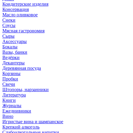
Кондитерские изделия
Консервация
Масло оливковое
Снеки
Соусы
Мясная гастрономия
Сыры
Аксессуары
Бокалы
Вазы, банки
Ведёрки
Декантеры
Деревянная посуда
Корзины
Пробки
Свечи
Штопоры, нарзанники
Литература
Книги
Журналы
Ежеднивники
Вино
Игристые вина и шампанское
Крепкий алкоголь
Слабоалкогольные напитки