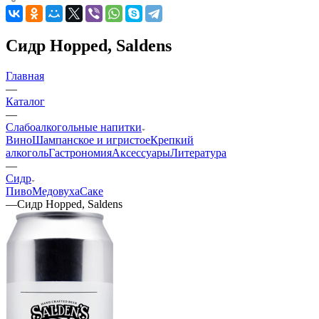
Сидр Hopped, Saldens
Главная
—
Каталог
—
Слабоалкогольные напитки
Вино
Шампанское и игристое
Крепкий
алкоголь
Гастрономия
Аксессуары
Литература
—
Сидр
Пиво
Медовуха
Саке
—
Сидр Hopped, Saldens