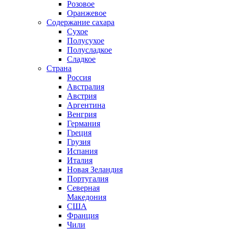
Розовое
Оранжевое
Содержание сахара
Сухое
Полусухое
Полусладкое
Сладкое
Страна
Россия
Австралия
Австрия
Аргентина
Венгрия
Германия
Греция
Грузия
Испания
Италия
Новая Зеландия
Португалия
Северная
Македония
США
Франция
Чили