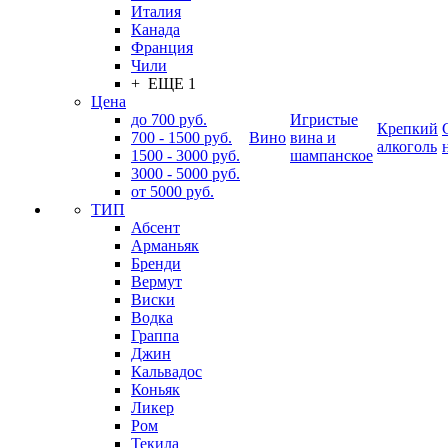
Италия
Канада
Франция
Чили
+ ЕЩЕ 1
Цена
до 700 руб.
Игристые
Крепкий
700 - 1500 руб.
Вино
вина и
алкоголь
1500 - 3000 руб.
шампанское
3000 - 5000 руб.
от 5000 руб.
ТИП
Абсент
Арманьяк
Бренди
Вермут
Виски
Водка
Граппа
Джин
Кальвадос
Коньяк
Ликер
Ром
Текила