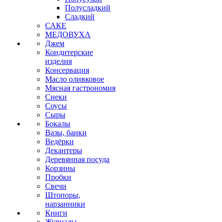
Полусладкий
Сладкий
САКЕ
МЕДОВУХА
Джем
Кондитерские
изделия
Консервация
Масло оливковое
Мясная гастрономия
Снеки
Соусы
Сыры
Бокалы
Вазы, банки
Ведёрки
Декантеры
Деревянная посуда
Корзины
Пробки
Свечи
Штопоры,
нарзанники
Книги
Журналы