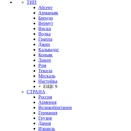
ТИП
Абсент
Арманьяк
Бренди
Вермут
Виски
Водка
Граппа
Джин
Кальвадос
Коньяк
Ликер
Ром
Текила
Мескаль
Настойка
+ ЕЩЕ 9
СТРАНА
Россия
Армения
Великобритания
Германия
Грузия
Дания
Израиль