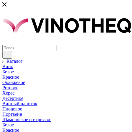
Каталог
Вино
Белое
Красное
Оранжевое
Розовое
Херес
Десертное
Винный напиток
Плодовое
Портвейн
Шампанское и игристое
Белое
Красное