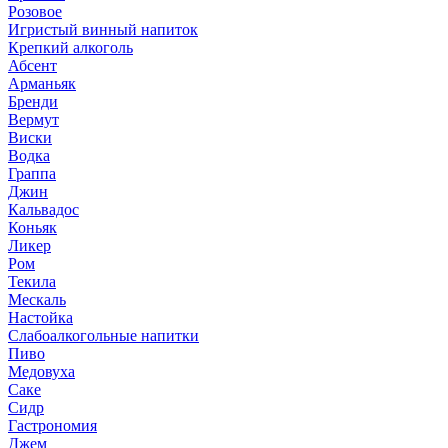
Розовое
Игристый винный напиток
Крепкий алкоголь
Абсент
Арманьяк
Бренди
Вермут
Виски
Водка
Граппа
Джин
Кальвадос
Коньяк
Ликер
Ром
Текила
Мескаль
Настойка
Слабоалкогольные напитки
Пиво
Медовуха
Саке
Сидр
Гастрономия
Джем