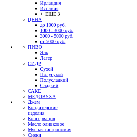
Ирландия
Испания
+ ЕЩЕ 3
ЦЕНА
до 1000 руб.
1000 - 3000 руб.
3000 - 5000 руб.
от 5000 руб.
ПИВО
Эль
Лагер
СИДР
Сухой
Полусухой
Полусладкий
Сладкий
САКЕ
МЕДОВУХА
Джем
Кондитерские
изделия
Консервация
Масло оливковое
Мясная гастрономия
Снеки