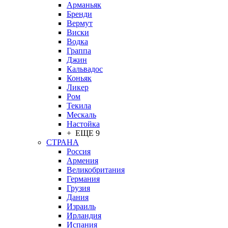
Арманьяк
Бренди
Вермут
Виски
Водка
Граппа
Джин
Кальвадос
Коньяк
Ликер
Ром
Текила
Мескаль
Настойка
+ ЕЩЕ 9
СТРАНА
Россия
Армения
Великобритания
Германия
Грузия
Дания
Израиль
Ирландия
Испания