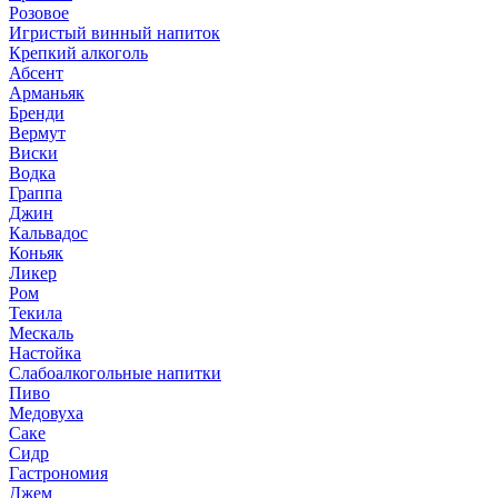
Розовое
Игристый винный напиток
Крепкий алкоголь
Абсент
Арманьяк
Бренди
Вермут
Виски
Водка
Граппа
Джин
Кальвадос
Коньяк
Ликер
Ром
Текила
Мескаль
Настойка
Слабоалкогольные напитки
Пиво
Медовуха
Саке
Сидр
Гастрономия
Джем