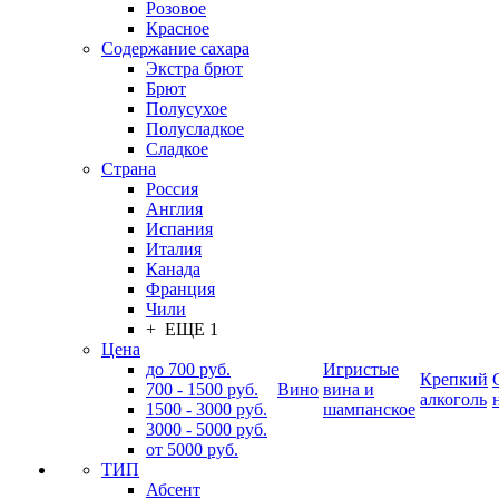
Розовое
Красное
Содержание сахара
Экстра брют
Брют
Полусухое
Полусладкое
Сладкое
Страна
Россия
Англия
Испания
Италия
Канада
Франция
Чили
+ ЕЩЕ 1
Цена
до 700 руб.
Игристые
Крепкий
700 - 1500 руб.
Вино
вина и
алкоголь
1500 - 3000 руб.
шампанское
3000 - 5000 руб.
от 5000 руб.
ТИП
Абсент