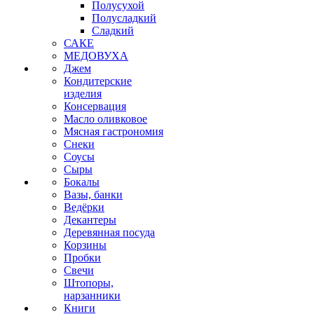
Полусухой
Полусладкий
Сладкий
САКЕ
МЕДОВУХА
Джем
Кондитерские
изделия
Консервация
Масло оливковое
Мясная гастрономия
Снеки
Соусы
Сыры
Бокалы
Вазы, банки
Ведёрки
Декантеры
Деревянная посуда
Корзины
Пробки
Свечи
Штопоры,
нарзанники
Книги