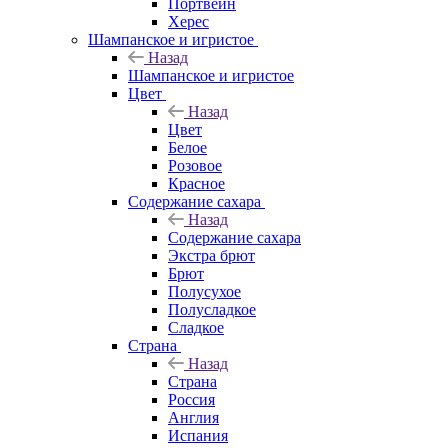
Портвейн
Херес
Шампанское и игристое
Назад
Шампанское и игристое
Цвет
Назад
Цвет
Белое
Розовое
Красное
Содержание сахара
Назад
Содержание сахара
Экстра брют
Брют
Полусухое
Полусладкое
Сладкое
Страна
Назад
Страна
Россия
Англия
Испания