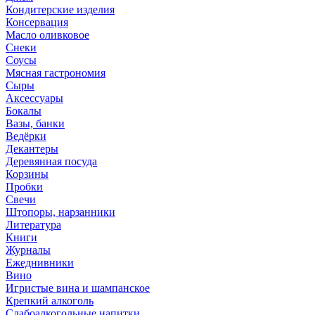
Кондитерские изделия
Консервация
Масло оливковое
Снеки
Соусы
Мясная гастрономия
Сыры
Аксессуары
Бокалы
Вазы, банки
Ведёрки
Декантеры
Деревянная посуда
Корзины
Пробки
Свечи
Штопоры, нарзанники
Литература
Книги
Журналы
Ежеднивники
Вино
Игристые вина и шампанское
Крепкий алкоголь
Слабоалкогольные напитки