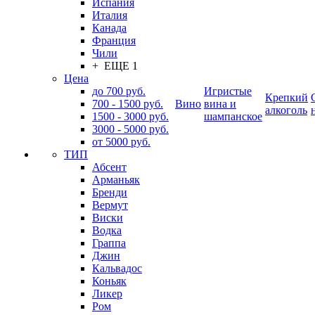
Испания
Италия
Канада
Франция
Чили
+ ЕЩЕ 1
Цена
до 700 руб.
Игристые
Крепкий
700 - 1500 руб.
Вино
вина и
алкоголь
1500 - 3000 руб.
шампанское
3000 - 5000 руб.
от 5000 руб.
ТИП
Абсент
Арманьяк
Бренди
Вермут
Виски
Водка
Граппа
Джин
Кальвадос
Коньяк
Ликер
Ром