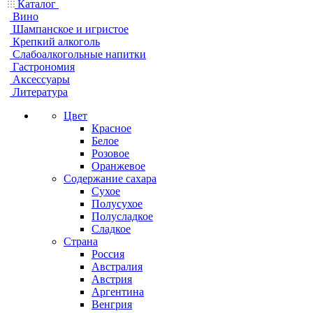
Каталог
Вино
Шампанское и игристое
Крепкий алкоголь
Слабоалкогольные напитки
Гастрономия
Аксессуары
Литература
Цвет
Красное
Белое
Розовое
Оранжевое
Содержание сахара
Сухое
Полусухое
Полусладкое
Сладкое
Страна
Россия
Австралия
Австрия
Аргентина
Венгрия