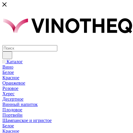
Каталог
Вино
Белое
Красное
Оранжевое
Розовое
Херес
Десертное
Винный напиток
Плодовое
Портвейн
Шампанское и игристое
Белое
Красное