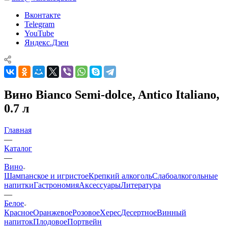
Вконтакте
Telegram
YouTube
Яндекс.Дзен
Вино Bianco Semi-dolce, Antico Italiano,
0.7 л
Главная
—
Каталог
—
Вино
Шампанское и игристое
Крепкий алкоголь
Слабоалкогольные
напитки
Гастрономия
Аксессуары
Литература
—
Белое
Красное
Оранжевое
Розовое
Херес
Десертное
Винный
напиток
Плодовое
Портвейн