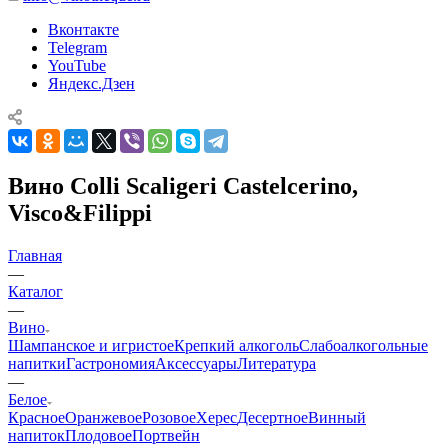
Вконтакте
Telegram
YouTube
Яндекс.Дзен
Вино Colli Scaligeri Castelcerino,
Visco&Filippi
Главная
—
Каталог
—
Вино
Шампанское и игристое
Крепкий алкоголь
Слабоалкогольные
напитки
Гастрономия
Аксессуары
Литература
—
Белое
Красное
Оранжевое
Розовое
Херес
Десертное
Винный
напиток
Плодовое
Портвейн