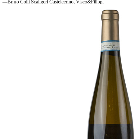
—
Вино Colli Scaligeri Castelcerino, Visco&Filippi