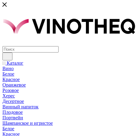
Каталог
Вино
Белое
Красное
Оранжевое
Розовое
Херес
Десертное
Винный напиток
Плодовое
Портвейн
Шампанское и игристое
Белое
Красное