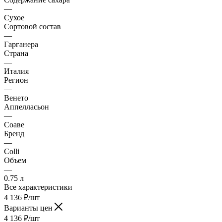
—
Сухое
Сортовой состав
—
Гарганера
Страна
—
Италия
Регион
—
Венето
Аппелласьон
—
Соаве
Бренд
—
Colli
Объем
—
0.75 л
Все характеристики
4 136
₽
/шт
Варианты цен
4 136
₽
/шт