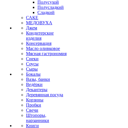
Полусухой
Полусладкий
Сладкий
САКЕ
МЕДОВУХА
Джем
Кондитерские
изделия
Консервация
Масло оливковое
Мясная гастрономия
Снеки
Соусы
Сыры
Бокалы
Вазы, банки
Ведёрки
Декантеры
Деревянная посуда
Корзины
Пробки
Свечи
Штопоры,
нарзанники
Книги