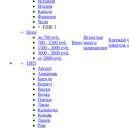
Испания
Италия
Канада
Франция
Чили
+ ЕЩЕ 1
Цена
до 700 руб.
Игристые
Крепкий
700 - 1500 руб.
Вино
вина и
алкоголь
1500 - 3000 руб.
шампанское
3000 - 5000 руб.
от 5000 руб.
ТИП
Абсент
Арманьяк
Бренди
Вермут
Виски
Водка
Граппа
Джин
Кальвадос
Коньяк
Ликер
Ром