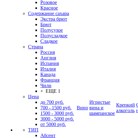
Розовое
Красное
Содержание сахара
Экстра брют
Брют
Полусухое
Полусладкое
Сладкое
Страна
Россия
Англия
Испания
Италия
Канада
Франция
Чили
+ ЕЩЕ 1
Цена
до 700 руб.
Игристые
Крепкий
700 - 1500 руб.
Вино
вина и
алкоголь
1500 - 3000 руб.
шампанское
3000 - 5000 руб.
от 5000 руб.
ТИП
Абсент