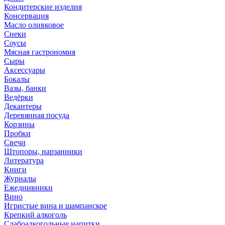
Кондитерские изделия
Консервация
Масло оливковое
Снеки
Соусы
Мясная гастрономия
Сыры
Аксессуары
Бокалы
Вазы, банки
Ведёрки
Декантеры
Деревянная посуда
Корзины
Пробки
Свечи
Штопоры, нарзанники
Литература
Книги
Журналы
Ежеднивники
Вино
Игристые вина и шампанское
Крепкий алкоголь
Слабоалкогольные напитки