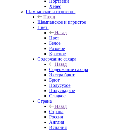
Портвейн
Херес
Шампанское и игристое
Назад
Шампанское и игристое
Цвет
Назад
Цвет
Белое
Розовое
Красное
Содержание сахара
Назад
Содержание сахара
Экстра брют
Брют
Полусухое
Полусладкое
Сладкое
Страна
Назад
Страна
Россия
Англия
Испания