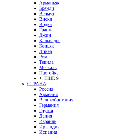
Арманьяк
Бренди
Вермут
Виски
Водка
Граппа
Джин
Кальвадос
Коньяк
Ликер
Ром
Текила
Мескаль
Настойка
+ ЕЩЕ 9
СТРАНА
Россия
Армения
Великобритания
Германия
Грузия
Дания
Израиль
Ирландия
Испания