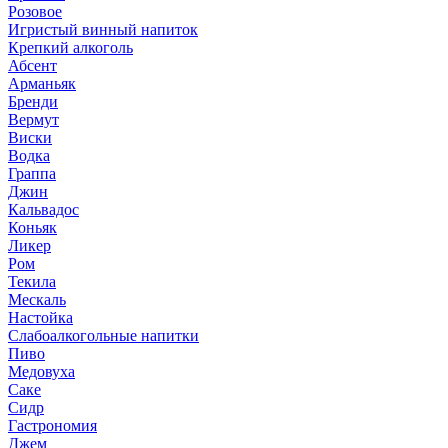
Розовое
Игристый винный напиток
Крепкий алкоголь
Абсент
Арманьяк
Бренди
Вермут
Виски
Водка
Граппа
Джин
Кальвадос
Коньяк
Ликер
Ром
Текила
Мескаль
Настойка
Слабоалкогольные напитки
Пиво
Медовуха
Саке
Сидр
Гастрономия
Джем