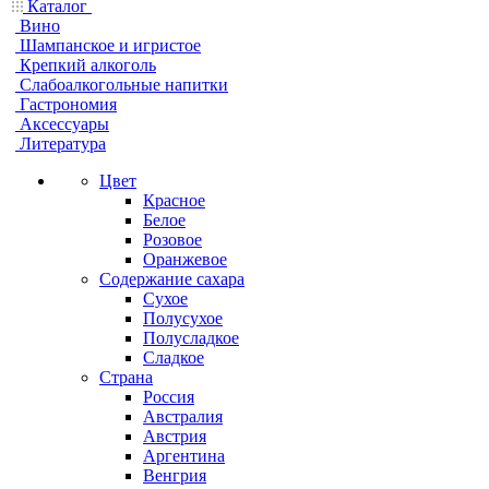
Каталог
Вино
Шампанское и игристое
Крепкий алкоголь
Слабоалкогольные напитки
Гастрономия
Аксессуары
Литература
Цвет
Красное
Белое
Розовое
Оранжевое
Содержание сахара
Сухое
Полусухое
Полусладкое
Сладкое
Страна
Россия
Австралия
Австрия
Аргентина
Венгрия