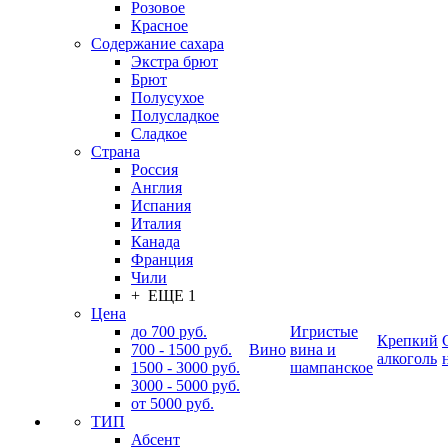
Розовое
Красное
Содержание сахара
Экстра брют
Брют
Полусухое
Полусладкое
Сладкое
Страна
Россия
Англия
Испания
Италия
Канада
Франция
Чили
+ ЕЩЕ 1
Цена
до 700 руб.
Игристые
Крепкий
700 - 1500 руб.
Вино
вина и
алкоголь
1500 - 3000 руб.
шампанское
3000 - 5000 руб.
от 5000 руб.
ТИП
Абсент