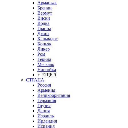
Арманьяк
Бренди
Вермут
Виски
Водка
Граппа
Джин
Кальвадос
Коньяк
Ликер
Ром
Текила
Мескаль
Настойка
+ ЕЩЕ 9
СТРАНА
Россия
Армения
Великобритания
Германия
Грузия
Дания
Израиль
Ирландия
Испания