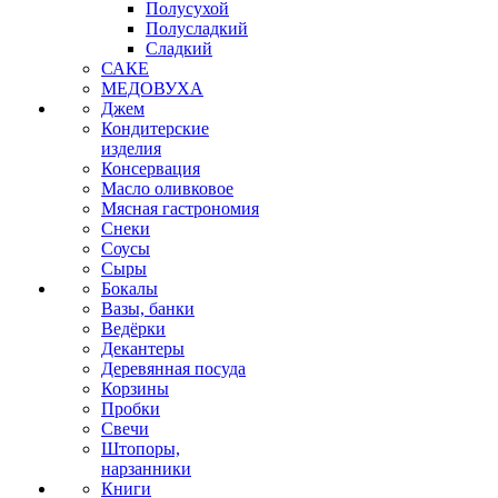
Полусухой
Полусладкий
Сладкий
САКЕ
МЕДОВУХА
Джем
Кондитерские
изделия
Консервация
Масло оливковое
Мясная гастрономия
Снеки
Соусы
Сыры
Бокалы
Вазы, банки
Ведёрки
Декантеры
Деревянная посуда
Корзины
Пробки
Свечи
Штопоры,
нарзанники
Книги