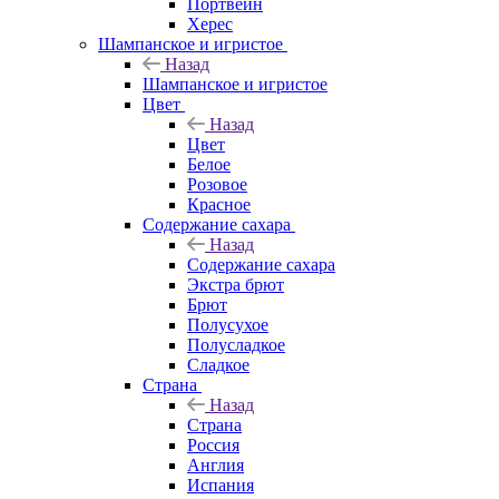
Портвейн
Херес
Шампанское и игристое
Назад
Шампанское и игристое
Цвет
Назад
Цвет
Белое
Розовое
Красное
Содержание сахара
Назад
Содержание сахара
Экстра брют
Брют
Полусухое
Полусладкое
Сладкое
Страна
Назад
Страна
Россия
Англия
Испания