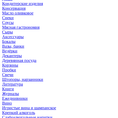
Кондитерские изделия
Консервация
Масло оливковое
Снеки
Соусы
Мясная гастрономия
Сыры
Аксессуары
Бокалы
Вазы, банки
Ведёрки
Декантеры
Деревянная посуда
Корзины
Пробки
Свечи
Штопоры, нарзанники
Литература
Книги
Журналы
Ежеднивники
Вино
Игристые вина и шампанское
Крепкий алкоголь
Слабоалкогольные напитки