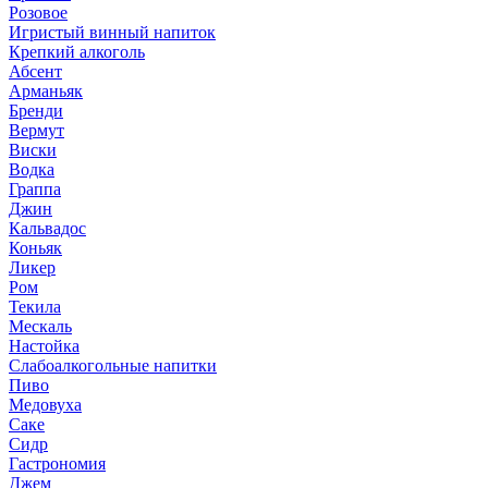
Розовое
Игристый винный напиток
Крепкий алкоголь
Абсент
Арманьяк
Бренди
Вермут
Виски
Водка
Граппа
Джин
Кальвадос
Коньяк
Ликер
Ром
Текила
Мескаль
Настойка
Слабоалкогольные напитки
Пиво
Медовуха
Саке
Сидр
Гастрономия
Джем