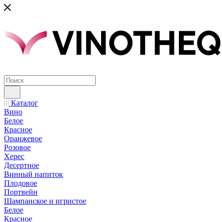
Каталог
Вино
Белое
Красное
Оранжевое
Розовое
Херес
Десертное
Винный напиток
Плодовое
Портвейн
Шампанское и игристое
Белое
Красное