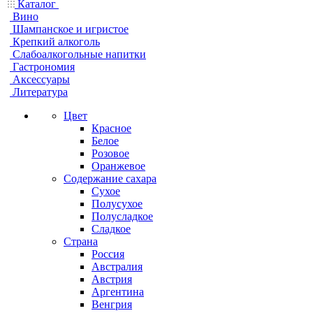
Каталог
Вино
Шампанское и игристое
Крепкий алкоголь
Слабоалкогольные напитки
Гастрономия
Аксессуары
Литература
Цвет
Красное
Белое
Розовое
Оранжевое
Содержание сахара
Сухое
Полусухое
Полусладкое
Сладкое
Страна
Россия
Австралия
Австрия
Аргентина
Венгрия