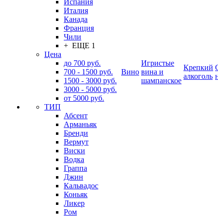
Испания
Италия
Канада
Франция
Чили
+ ЕЩЕ 1
Цена
до 700 руб.
Игристые
Крепкий
700 - 1500 руб.
Вино
вина и
алкоголь
1500 - 3000 руб.
шампанское
3000 - 5000 руб.
от 5000 руб.
ТИП
Абсент
Арманьяк
Бренди
Вермут
Виски
Водка
Граппа
Джин
Кальвадос
Коньяк
Ликер
Ром