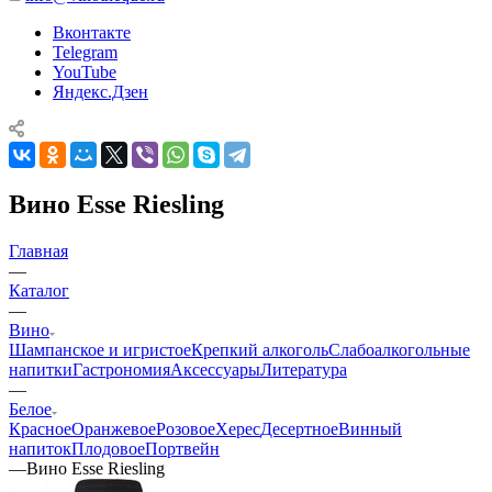
Вконтакте
Telegram
YouTube
Яндекс.Дзен
Вино Esse Riesling
Главная
—
Каталог
—
Вино
Шампанское и игристое
Крепкий алкоголь
Слабоалкогольные
напитки
Гастрономия
Аксессуары
Литература
—
Белое
Красное
Оранжевое
Розовое
Херес
Десертное
Винный
напиток
Плодовое
Портвейн
—
Вино Esse Riesling