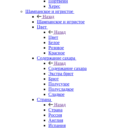
Портвейн
Херес
Шампанское и игристое
Назад
Шампанское и игристое
Цвет
Назад
Цвет
Белое
Розовое
Красное
Содержание сахара
Назад
Содержание сахара
Экстра брют
Брют
Полусухое
Полусладкое
Сладкое
Страна
Назад
Страна
Россия
Англия
Испания