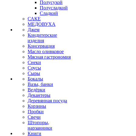
Полусухой
Полусладкий
Сладкий
САКЕ
МЕДОВУХА
Джем
Кондитерские
изделия
Консервация
Масло оливковое
Мясная гастрономия
Снеки
Соусы
Сыры
Бокалы
Вазы, банки
Ведёрки
Декантеры
Деревянная посуда
Корзины
Пробки
Свечи
Штопоры,
нарзанники
Книги