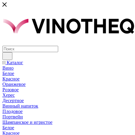
Каталог
Вино
Белое
Красное
Оранжевое
Розовое
Херес
Десертное
Винный напиток
Плодовое
Портвейн
Шампанское и игристое
Белое
Красное