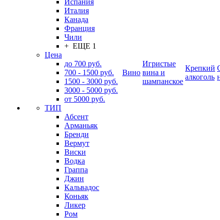
Испания
Италия
Канада
Франция
Чили
+ ЕЩЕ 1
Цена
до 700 руб.
Игристые
Крепкий
700 - 1500 руб.
Вино
вина и
алкоголь
1500 - 3000 руб.
шампанское
3000 - 5000 руб.
от 5000 руб.
ТИП
Абсент
Арманьяк
Бренди
Вермут
Виски
Водка
Граппа
Джин
Кальвадос
Коньяк
Ликер
Ром