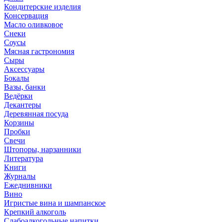
Кондитерские изделия
Консервация
Масло оливковое
Снеки
Соусы
Мясная гастрономия
Сыры
Аксессуары
Бокалы
Вазы, банки
Ведёрки
Декантеры
Деревянная посуда
Корзины
Пробки
Свечи
Штопоры, нарзанники
Литература
Книги
Журналы
Ежеднивники
Вино
Игристые вина и шампанское
Крепкий алкоголь
Слабоалкогольные напитки