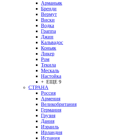
Арманьяк
Бренди
Вермут
Виски
Водка
Граппа
Джин
Кальвадос
Коньяк
Ликер
Ром
Текила
Мескаль
Настойка
+ ЕЩЕ 9
СТРАНА
Россия
Армения
Великобритания
Германия
Грузия
Дания
Израиль
Ирландия
Испания