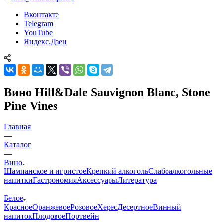
Вконтакте
Telegram
YouTube
Яндекс.Дзен
Вино Hill&Dale Sauvignon Blanc, Stone
Pine Vines
Главная
—
Каталог
—
Вино
Шампанское и игристое
Крепкий алкоголь
Слабоалкогольные
напитки
Гастрономия
Аксессуары
Литература
—
Белое
Красное
Оранжевое
Розовое
Херес
Десертное
Винный
напиток
Плодовое
Портвейн