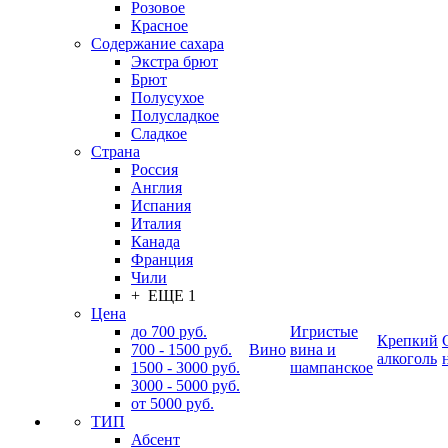
Розовое
Красное
Содержание сахара
Экстра брют
Брют
Полусухое
Полусладкое
Сладкое
Страна
Россия
Англия
Испания
Италия
Канада
Франция
Чили
+ ЕЩЕ 1
Цена
до 700 руб.
Игристые
Крепкий
700 - 1500 руб.
Вино
вина и
алкоголь
1500 - 3000 руб.
шампанское
3000 - 5000 руб.
от 5000 руб.
ТИП
Абсент