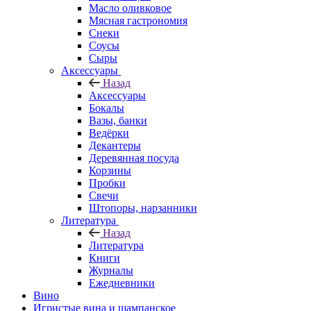
Масло оливковое
Мясная гастрономия
Снеки
Соусы
Сыры
Аксессуары
Назад
Аксессуары
Бокалы
Вазы, банки
Ведёрки
Декантеры
Деревянная посуда
Корзины
Пробки
Свечи
Штопоры, нарзанники
Литература
Назад
Литература
Книги
Журналы
Ежедневники
Вино
Игристые вина и шампанское