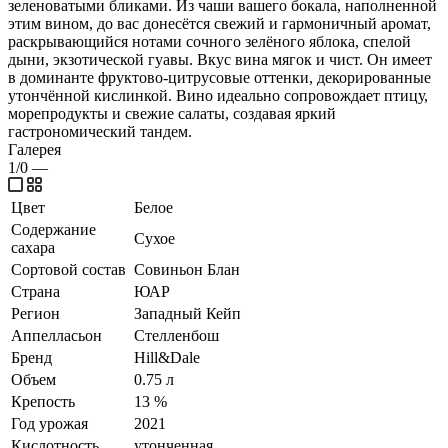
зеленоватыми бликами. Из чаши вашего бокала, наполненной
этим вином, до вас донесётся свежий и гармоничный аромат,
раскрывающийся нотами сочного зелёного яблока, спелой
дыни, экзотической гуавы. Вкус вина мягок и чист. Он имеет
в доминанте фруктово-цитрусовые оттенки, декорированные
утончённой кислинкой. Вино идеально сопровождает птицу,
морепродукты и свежие салаты, создавая яркий
гастрономический тандем.
Галерея
1/0
—
Цвет
Белое
Содержание
Сухое
сахара
Сортовой состав
Совиньон Блан
Страна
ЮАР
Регион
Западный Кейп
Аппелласьон
Стелленбош
Бренд
Hill&Dale
Объем
0.75 л
Крепость
13 %
Год урожая
2021
Кислотность
утонченная