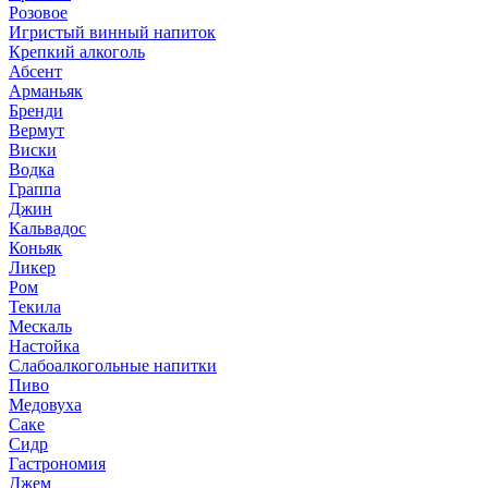
Розовое
Игристый винный напиток
Крепкий алкоголь
Абсент
Арманьяк
Бренди
Вермут
Виски
Водка
Граппа
Джин
Кальвадос
Коньяк
Ликер
Ром
Текила
Мескаль
Настойка
Слабоалкогольные напитки
Пиво
Медовуха
Саке
Сидр
Гастрономия
Джем