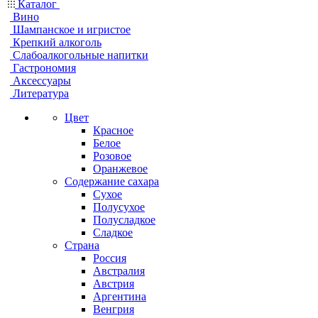
Каталог
Вино
Шампанское и игристое
Крепкий алкоголь
Слабоалкогольные напитки
Гастрономия
Аксессуары
Литература
Цвет
Красное
Белое
Розовое
Оранжевое
Содержание сахара
Сухое
Полусухое
Полусладкое
Сладкое
Страна
Россия
Австралия
Австрия
Аргентина
Венгрия