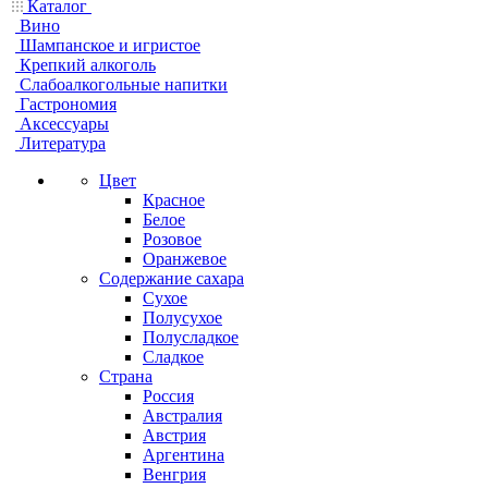
Каталог
Вино
Шампанское и игристое
Крепкий алкоголь
Слабоалкогольные напитки
Гастрономия
Аксессуары
Литература
Цвет
Красное
Белое
Розовое
Оранжевое
Содержание сахара
Сухое
Полусухое
Полусладкое
Сладкое
Страна
Россия
Австралия
Австрия
Аргентина
Венгрия