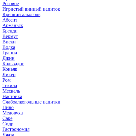
Розовое
Игристый винный напиток
Крепкий алкоголь
Абсент
Арманьяк
Бренди
Вермут
Виски
Водка
Граппа
Джин
Кальвадос
Коньяк
Ликер
Ром
Текила
Мескаль
Настойка
Слабоалкогольные напитки
Пиво
Медовуха
Саке
Сидр
Гастрономия
Джем