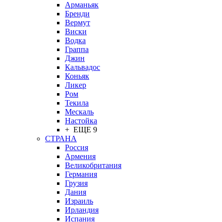
Арманьяк
Бренди
Вермут
Виски
Водка
Граппа
Джин
Кальвадос
Коньяк
Ликер
Ром
Текила
Мескаль
Настойка
+ ЕЩЕ 9
СТРАНА
Россия
Армения
Великобритания
Германия
Грузия
Дания
Израиль
Ирландия
Испания