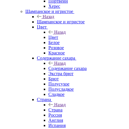
Портвейн
Херес
Шампанское и игристое
Назад
Шампанское и игристое
Цвет
Назад
Цвет
Белое
Розовое
Красное
Содержание сахара
Назад
Содержание сахара
Экстра брют
Брют
Полусухое
Полусладкое
Сладкое
Страна
Назад
Страна
Россия
Англия
Испания