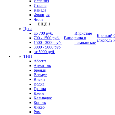
Испания
Италия
Канада
Франция
Чили
+ ЕЩЕ 1
Цена
до 700 руб.
Игристые
Крепкий
700 - 1500 руб.
Вино
вина и
алкоголь
1500 - 3000 руб.
шампанское
3000 - 5000 руб.
от 5000 руб.
ТИП
Абсент
Арманьяк
Бренди
Вермут
Виски
Водка
Граппа
Джин
Кальвадос
Коньяк
Ликер
Ром