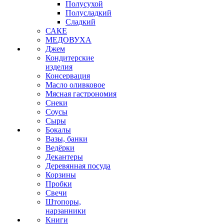
Полусухой
Полусладкий
Сладкий
САКЕ
МЕДОВУХА
Джем
Кондитерские
изделия
Консервация
Масло оливковое
Мясная гастрономия
Снеки
Соусы
Сыры
Бокалы
Вазы, банки
Ведёрки
Декантеры
Деревянная посуда
Корзины
Пробки
Свечи
Штопоры,
нарзанники
Книги