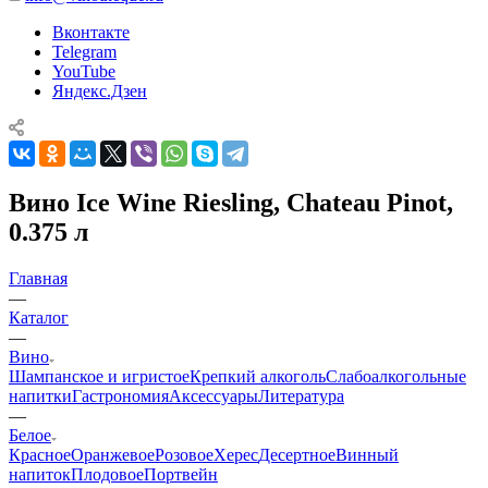
Вконтакте
Telegram
YouTube
Яндекс.Дзен
Вино Ice Wine Riesling, Chateau Pinot,
0.375 л
Главная
—
Каталог
—
Вино
Шампанское и игристое
Крепкий алкоголь
Слабоалкогольные
напитки
Гастрономия
Аксессуары
Литература
—
Белое
Красное
Оранжевое
Розовое
Херес
Десертное
Винный
напиток
Плодовое
Портвейн