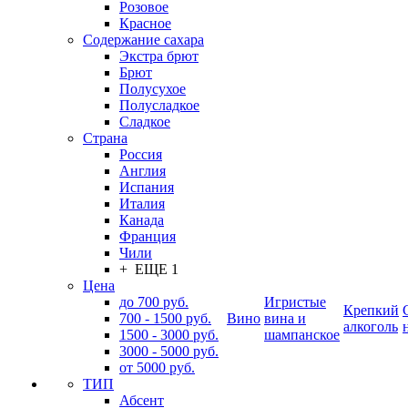
Розовое
Красное
Содержание сахара
Экстра брют
Брют
Полусухое
Полусладкое
Сладкое
Страна
Россия
Англия
Испания
Италия
Канада
Франция
Чили
+ ЕЩЕ 1
Цена
до 700 руб.
Игристые
Крепкий
700 - 1500 руб.
Вино
вина и
алкоголь
1500 - 3000 руб.
шампанское
3000 - 5000 руб.
от 5000 руб.
ТИП
Абсент