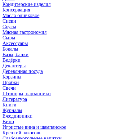
Кондитерские изделия
Консервация
Масло оливковое
Снеки
Соусы
Мясная гастрономия
Сыры
Аксессуары
Бокалы
Вазы, банки
Ведёрки
Декантеры
Деревянная посуда
Корзины
Пробки
Свечи
Штопоры, нарзанники
Литература
Книги
Журналы
Ежеднивники
Вино
Игристые вина и шампанское
Крепкий алкоголь
Слабоалкогольные напитки