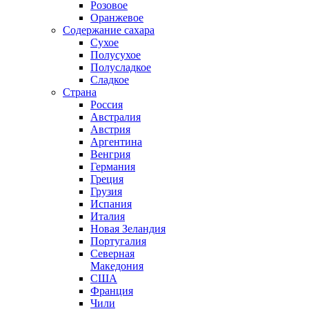
Розовое
Оранжевое
Содержание сахара
Сухое
Полусухое
Полусладкое
Сладкое
Страна
Россия
Австралия
Австрия
Аргентина
Венгрия
Германия
Греция
Грузия
Испания
Италия
Новая Зеландия
Португалия
Северная
Македония
США
Франция
Чили