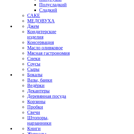
Полусладкий
Сладкий
САКЕ
МЕДОВУХА
Джем
Кондитерские
изделия
Консервация
Масло оливковое
Мясная гастрономия
Снеки
Соусы
Сыры
Бокалы
Вазы, банки
Ведёрки
Декантеры
Деревянная посуда
Корзины
Пробки
Свечи
Штопоры,
нарзанники
Книги
Журналы