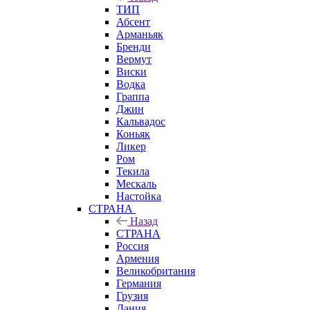
ТИП
Абсент
Арманьяк
Бренди
Вермут
Виски
Водка
Граппа
Джин
Кальвадос
Коньяк
Ликер
Ром
Текила
Мескаль
Настойка
СТРАНА
Назад
СТРАНА
Россия
Армения
Великобритания
Германия
Грузия
Дания