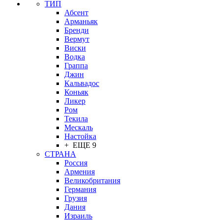
ТИП
Абсент
Арманьяк
Бренди
Вермут
Виски
Водка
Граппа
Джин
Кальвадос
Коньяк
Ликер
Ром
Текила
Мескаль
Настойка
+ ЕЩЕ 9
СТРАНА
Россия
Армения
Великобритания
Германия
Грузия
Дания
Израиль