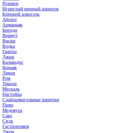
Розовое
Игристый винный напиток
Крепкий алкоголь
Абсент
Арманьяк
Бренди
Вермут
Виски
Водка
Граппа
Джин
Кальвадос
Коньяк
Ликер
Ром
Текила
Мескаль
Настойка
Слабоалкогольные напитки
Пиво
Медовуха
Саке
Сидр
Гастрономия
Джем