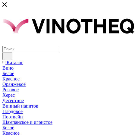
Каталог
Вино
Белое
Красное
Оранжевое
Розовое
Херес
Десертное
Винный напиток
Плодовое
Портвейн
Шампанское и игристое
Белое
Красное