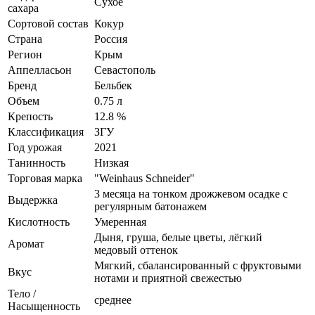
Сухое
сахара
Сортовой состав
Кокур
Страна
Россия
Регион
Крым
Аппелласьон
Севастополь
Бренд
Бельбек
Объем
0.75 л
Крепость
12.8 %
Классификация
ЗГУ
Год урожая
2021
Танинность
Низкая
Торговая марка
"Weinhaus Schneider"
3 месяца на тонком дрожжевом осадке с
Выдержка
регулярным батонажем
Кислотность
Умеренная
Дыня, груша, белые цветы, лёгкий
Аромат
медовый оттенок
Мягкий, сбалансированный с фруктовыми
Вкус
нотами и приятной свежестью
Тело /
среднее
Насыщенность