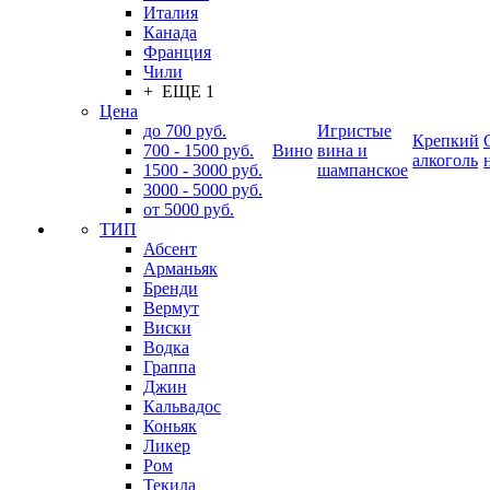
Италия
Канада
Франция
Чили
+ ЕЩЕ 1
Цена
до 700 руб.
Игристые
Крепкий
700 - 1500 руб.
Вино
вина и
алкоголь
1500 - 3000 руб.
шампанское
3000 - 5000 руб.
от 5000 руб.
ТИП
Абсент
Арманьяк
Бренди
Вермут
Виски
Водка
Граппа
Джин
Кальвадос
Коньяк
Ликер
Ром
Текила