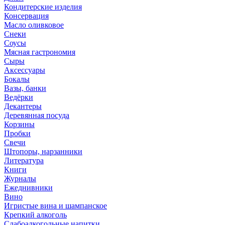
Кондитерские изделия
Консервация
Масло оливковое
Снеки
Соусы
Мясная гастрономия
Сыры
Аксессуары
Бокалы
Вазы, банки
Ведёрки
Декантеры
Деревянная посуда
Корзины
Пробки
Свечи
Штопоры, нарзанники
Литература
Книги
Журналы
Ежеднивники
Вино
Игристые вина и шампанское
Крепкий алкоголь
Слабоалкогольные напитки