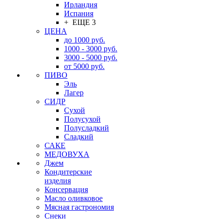
Ирландия
Испания
+ ЕЩЕ 3
ЦЕНА
до 1000 руб.
1000 - 3000 руб.
3000 - 5000 руб.
от 5000 руб.
ПИВО
Эль
Лагер
СИДР
Сухой
Полусухой
Полусладкий
Сладкий
САКЕ
МЕДОВУХА
Джем
Кондитерские
изделия
Консервация
Масло оливковое
Мясная гастрономия
Снеки