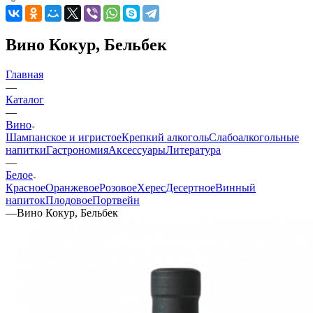
Вино Кокур, Бельбек
Главная
—
Каталог
—
Вино
Шампанское и игристое
Крепкий алкоголь
Слабоалкогольные
напитки
Гастрономия
Аксессуары
Литература
—
Белое
Красное
Оранжевое
Розовое
Херес
Десертное
Винный
напиток
Плодовое
Портвейн
—
Вино Кокур, Бельбек