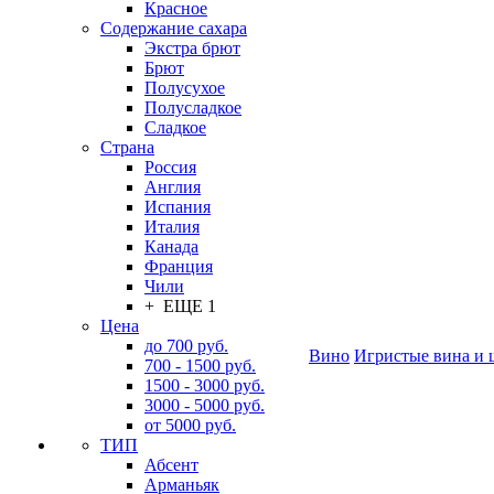
Красное
Содержание сахара
Экстра брют
Брют
Полусухое
Полусладкое
Сладкое
Страна
Россия
Англия
Испания
Италия
Канада
Франция
Чили
+ ЕЩЕ 1
Цена
до 700 руб.
Вино
Игристые вина и 
700 - 1500 руб.
1500 - 3000 руб.
3000 - 5000 руб.
от 5000 руб.
ТИП
Абсент
Арманьяк