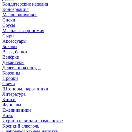
Кондитерские изделия
Консервация
Масло оливковое
Снеки
Соусы
Мясная гастрономия
Сыры
Аксессуары
Бокалы
Вазы, банки
Ведёрки
Декантеры
Деревянная посуда
Корзины
Пробки
Свечи
Штопоры, нарзанники
Литература
Книги
Журналы
Ежеднивники
Вино
Игристые вина и шампанское
Крепкий алкоголь
Слабоалкогольные напитки