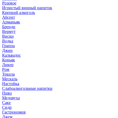
Розовое
Игристый винный напиток
Крепкий алкоголь
Абсент
Арманьяк
Бренди
Вермут
Виски
Водка
Граппа
Джин
Кальвадос
Коньяк
Ликер
Ром
Текила
Мескаль
Настойка
Слабоалкогольные напитки
Пиво
Медовуха
Саке
Сидр
Гастрономия
Джем