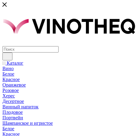
Каталог
Вино
Белое
Красное
Оранжевое
Розовое
Херес
Десертное
Винный напиток
Плодовое
Портвейн
Шампанское и игристое
Белое
Красное