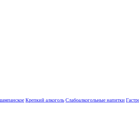
шампанское
Крепкий алкоголь
Слабоалкогольные напитки
Гастр