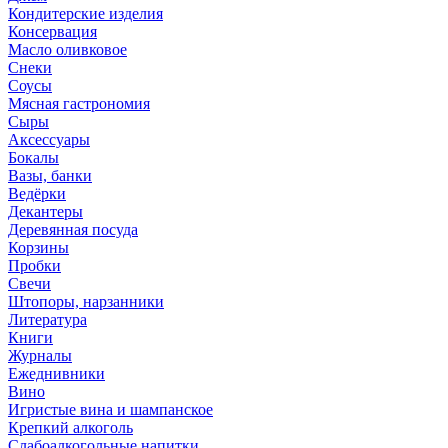
Кондитерские изделия
Консервация
Масло оливковое
Снеки
Соусы
Мясная гастрономия
Сыры
Аксессуары
Бокалы
Вазы, банки
Ведёрки
Декантеры
Деревянная посуда
Корзины
Пробки
Свечи
Штопоры, нарзанники
Литература
Книги
Журналы
Ежеднивники
Вино
Игристые вина и шампанское
Крепкий алкоголь
Слабоалкогольные напитки