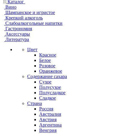
Каталог
Вино
Шампанское и игристое
Крепкий алкоголь
Слабоалкогольные напитки
Гастрономия
Аксессуары
Литература
Цвет
Красное
Белое
Розовое
Оранжевое
Содержание сахара
Сухое
Полусухое
Полусладкое
Сладкое
Страна
Россия
Австралия
Австрия
Аргентина
Венгрия