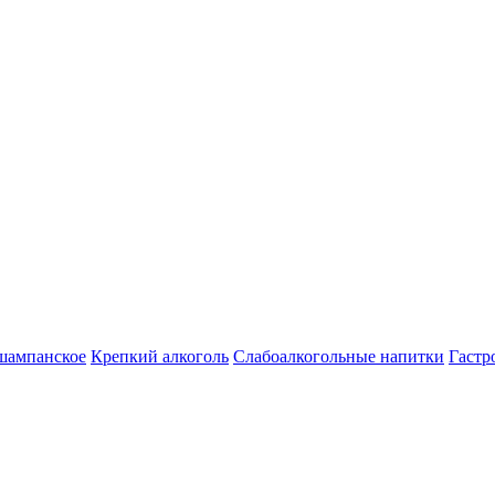
шампанское
Крепкий алкоголь
Слабоалкогольные напитки
Гастр