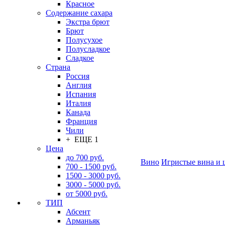
Красное
Содержание сахара
Экстра брют
Брют
Полусухое
Полусладкое
Сладкое
Страна
Россия
Англия
Испания
Италия
Канада
Франция
Чили
+ ЕЩЕ 1
Цена
до 700 руб.
Вино
Игристые вина и 
700 - 1500 руб.
1500 - 3000 руб.
3000 - 5000 руб.
от 5000 руб.
ТИП
Абсент
Арманьяк