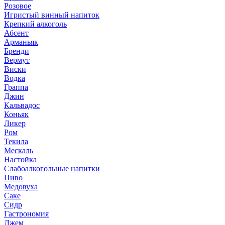
Розовое
Игристый винный напиток
Крепкий алкоголь
Абсент
Арманьяк
Бренди
Вермут
Виски
Водка
Граппа
Джин
Кальвадос
Коньяк
Ликер
Ром
Текила
Мескаль
Настойка
Слабоалкогольные напитки
Пиво
Медовуха
Саке
Сидр
Гастрономия
Джем