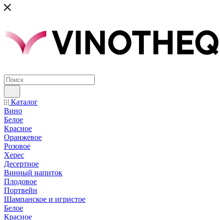
Каталог
Вино
Белое
Красное
Оранжевое
Розовое
Херес
Десертное
Винный напиток
Плодовое
Портвейн
Шампанское и игристое
Белое
Красное