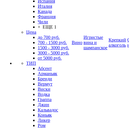
Испания
Италия
Канада
Франция
Чили
+ ЕЩЕ 1
Цена
до 700 руб.
Игристые
Крепкий
700 - 1500 руб.
Вино
вина и
алкоголь
1500 - 3000 руб.
шампанское
3000 - 5000 руб.
от 5000 руб.
ТИП
Абсент
Арманьяк
Бренди
Вермут
Виски
Водка
Граппа
Джин
Кальвадос
Коньяк
Ликер
Ром