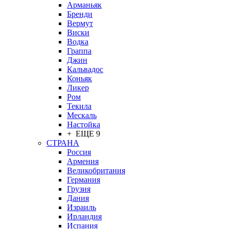
Арманьяк
Бренди
Вермут
Виски
Водка
Граппа
Джин
Кальвадос
Коньяк
Ликер
Ром
Текила
Мескаль
Настойка
+ ЕЩЕ 9
СТРАНА
Россия
Армения
Великобритания
Германия
Грузия
Дания
Израиль
Ирландия
Испания