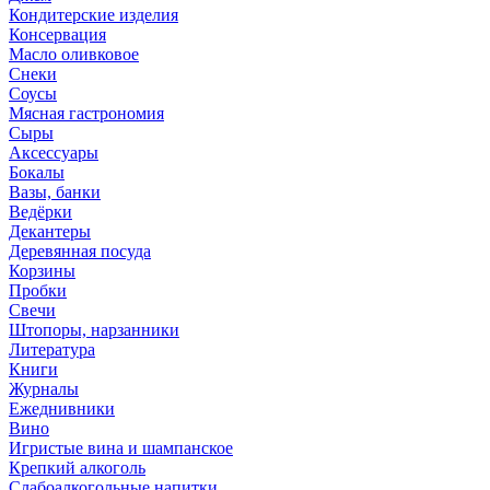
Кондитерские изделия
Консервация
Масло оливковое
Снеки
Соусы
Мясная гастрономия
Сыры
Аксессуары
Бокалы
Вазы, банки
Ведёрки
Декантеры
Деревянная посуда
Корзины
Пробки
Свечи
Штопоры, нарзанники
Литература
Книги
Журналы
Ежеднивники
Вино
Игристые вина и шампанское
Крепкий алкоголь
Слабоалкогольные напитки