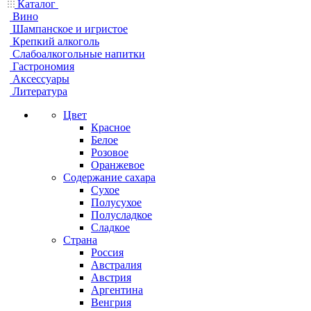
Каталог
Вино
Шампанское и игристое
Крепкий алкоголь
Слабоалкогольные напитки
Гастрономия
Аксессуары
Литература
Цвет
Красное
Белое
Розовое
Оранжевое
Содержание сахара
Сухое
Полусухое
Полусладкое
Сладкое
Страна
Россия
Австралия
Австрия
Аргентина
Венгрия