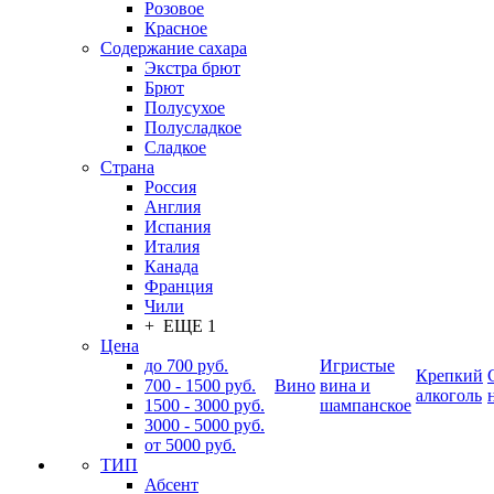
Розовое
Красное
Содержание сахара
Экстра брют
Брют
Полусухое
Полусладкое
Сладкое
Страна
Россия
Англия
Испания
Италия
Канада
Франция
Чили
+ ЕЩЕ 1
Цена
до 700 руб.
Игристые
Крепкий
700 - 1500 руб.
Вино
вина и
алкоголь
1500 - 3000 руб.
шампанское
3000 - 5000 руб.
от 5000 руб.
ТИП
Абсент