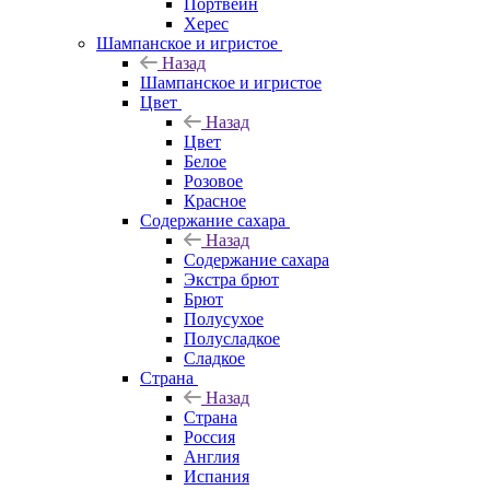
Портвейн
Херес
Шампанское и игристое
Назад
Шампанское и игристое
Цвет
Назад
Цвет
Белое
Розовое
Красное
Содержание сахара
Назад
Содержание сахара
Экстра брют
Брют
Полусухое
Полусладкое
Сладкое
Страна
Назад
Страна
Россия
Англия
Испания