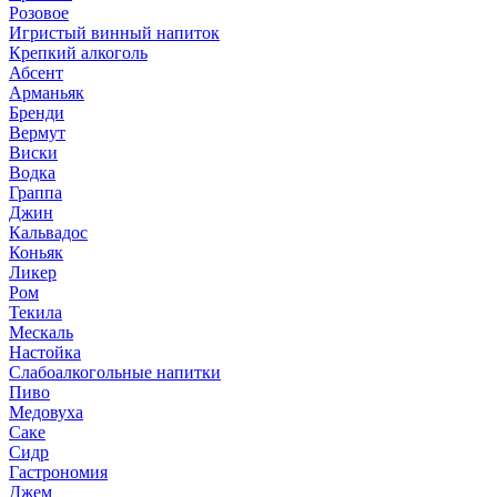
Розовое
Игристый винный напиток
Крепкий алкоголь
Абсент
Арманьяк
Бренди
Вермут
Виски
Водка
Граппа
Джин
Кальвадос
Коньяк
Ликер
Ром
Текила
Мескаль
Настойка
Слабоалкогольные напитки
Пиво
Медовуха
Саке
Сидр
Гастрономия
Джем