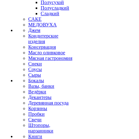
Полусухой
Полусладкий
Сладкий
САКЕ
МЕДОВУХА
Джем
Кондитерские
изделия
Консервация
Масло оливковое
Мясная гастрономия
Снеки
Соусы
Сыры
Бокалы
Вазы, банки
Ведёрки
Декантеры
Деревянная посуда
Корзины
Пробки
Свечи
Штопоры,
нарзанники
Книги