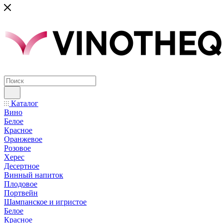
Каталог
Вино
Белое
Красное
Оранжевое
Розовое
Херес
Десертное
Винный напиток
Плодовое
Портвейн
Шампанское и игристое
Белое
Красное