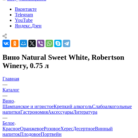
Вконтакте
Telegram
YouTube
Яндекс.Дзен
Вино Natural Sweet White, Robertson
Winery, 0.75 л
Главная
—
Каталог
—
Вино
Шампанское и игристое
Крепкий алкоголь
Слабоалкогольные
напитки
Гастрономия
Аксессуары
Литература
—
Белое
Красное
Оранжевое
Розовое
Херес
Десертное
Винный
напиток
Плодовое
Портвейн