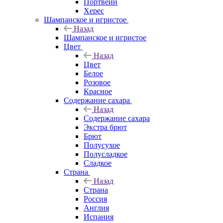
Портвейн
Херес
Шампанское и игристое
Назад
Шампанское и игристое
Цвет
Назад
Цвет
Белое
Розовое
Красное
Содержание сахара
Назад
Содержание сахара
Экстра брют
Брют
Полусухое
Полусладкое
Сладкое
Страна
Назад
Страна
Россия
Англия
Испания