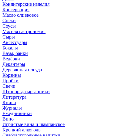
Кондитерские изделия
Консервация
Масло оливковое
Снеки
Соусы
Мясная гастрономия
Сыры
Аксессуары
Бокалы
Вазы, банки
Ведёрки
Декантеры
Деревянная посуда
Корзины
Пробки
Свечи
Штопоры, нарзанники
Литература
Книги
Журналы
Ежеднивники
Вино
Игристые вина и шампанское
Крепкий алкоголь
Слабоалкогольные напитки