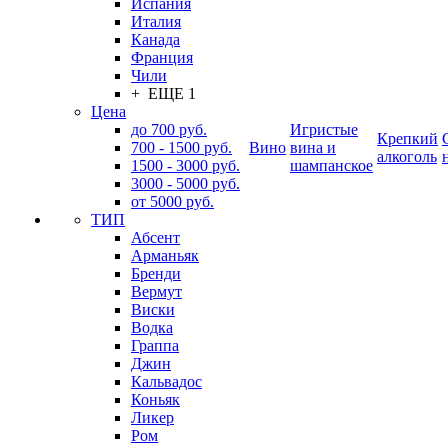
Испания
Италия
Канада
Франция
Чили
+ ЕЩЕ 1
Цена
до 700 руб.
Игристые
Крепкий
700 - 1500 руб.
Вино
вина и
алкоголь
1500 - 3000 руб.
шампанское
3000 - 5000 руб.
от 5000 руб.
ТИП
Абсент
Арманьяк
Бренди
Вермут
Виски
Водка
Граппа
Джин
Кальвадос
Коньяк
Ликер
Ром