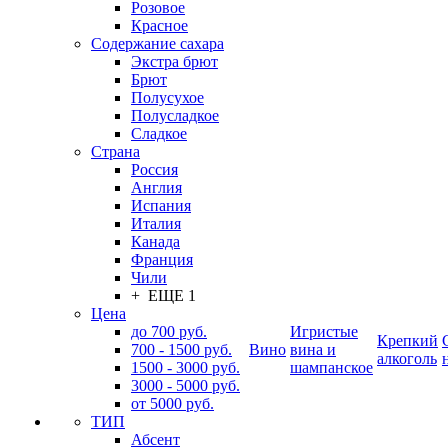
Розовое
Красное
Содержание сахара
Экстра брют
Брют
Полусухое
Полусладкое
Сладкое
Страна
Россия
Англия
Испания
Италия
Канада
Франция
Чили
+ ЕЩЕ 1
Цена
до 700 руб.
Игристые
Крепкий
700 - 1500 руб.
Вино
вина и
алкоголь
1500 - 3000 руб.
шампанское
3000 - 5000 руб.
от 5000 руб.
ТИП
Абсент