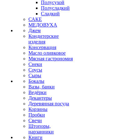
Полусухой
Полусладкий
Сладкий
САКЕ
МЕДОВУХА
Джем
Кондитерские
изделия
Консервация
Масло оливковое
Мясная гастрономия
Снеки
Соусы
Сыры
Бокалы
Вазы, банки
Ведёрки
Декантеры
Деревянная посуда
Корзины
Пробки
Свечи
Штопоры,
нарзанники
Книги