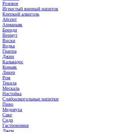
Розовое
Игристый винный напиток
Крепкий алкоголь
Абсент
Арманьяк
Бренди
Вермут
Виски
Водка
Граппа
Джин
Кальвадос
Коньяк
Ликер
Ром
Текила
Мескаль
Настойка
Слабоалкогольные напитки
Пиво
Медовуха
Саке
Сидр
Гастрономия
Джем