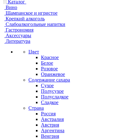
Каталог
Вино
Шампанское и игристое
Крепкий алкоголь
Слабоалкогольные напитки
Гастрономия
Аксессуары
Литература
Цвет
Красное
Белое
Розовое
Оранжевое
Содержание сахара
Сухое
Полусухое
Полусладкое
Сладкое
Страна
Россия
Австралия
Австрия
Аргентина
Венгрия