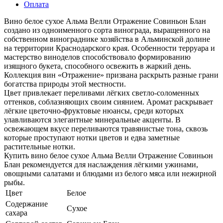
Оплата
Вино белое сухое Альма Велли Отражение Совиньон Блан
создано из одноименного сорта винограда, выращенного на
собственном винограднике хозяйства в Альминской долине
на территории Краснодарского края. Особенности терруара и
мастерство виноделов способствовало формированию
изящного букета, способного освежить в жаркий день.
Коллекция вин «Отражение» призвана раскрыть разные грани
богатства природы этой местности.
Цвет привлекает переливами лёгких светло-соломенных
оттенков, соблазняющих своим сиянием. Аромат раскрывает
лёгкие цветочно-фруктовые нюансы, среди которых
улавливаются элегантные минеральные акценты. В
освежающем вкусе переливаются травянистые тона, сквозь
которые проступают нотки цветов и едва заметные
растительные нотки.
Купить вино белое сухое Альма Велли Отражение Совиньон
Блан рекомендуется для наслаждения лёгкими ужинами,
овощными салатами и блюдами из белого мяса или нежирной
рыбы.
Цвет
Белое
Содержание
Сухое
сахара