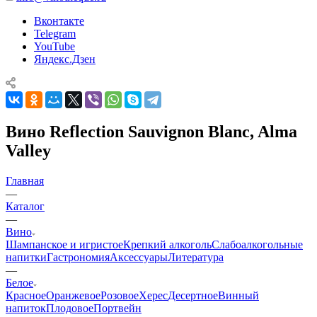
Вконтакте
Telegram
YouTube
Яндекс.Дзен
Вино Reflection Sauvignon Blanc, Alma
Valley
Главная
—
Каталог
—
Вино
Шампанское и игристое
Крепкий алкоголь
Слабоалкогольные
напитки
Гастрономия
Аксессуары
Литература
—
Белое
Красное
Оранжевое
Розовое
Херес
Десертное
Винный
напиток
Плодовое
Портвейн