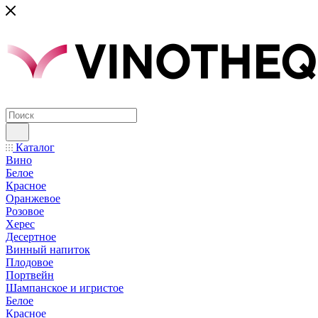
Каталог
Вино
Белое
Красное
Оранжевое
Розовое
Херес
Десертное
Винный напиток
Плодовое
Портвейн
Шампанское и игристое
Белое
Красное