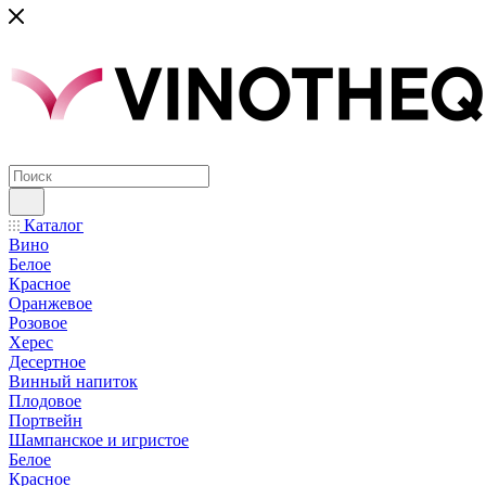
Каталог
Вино
Белое
Красное
Оранжевое
Розовое
Херес
Десертное
Винный напиток
Плодовое
Портвейн
Шампанское и игристое
Белое
Красное