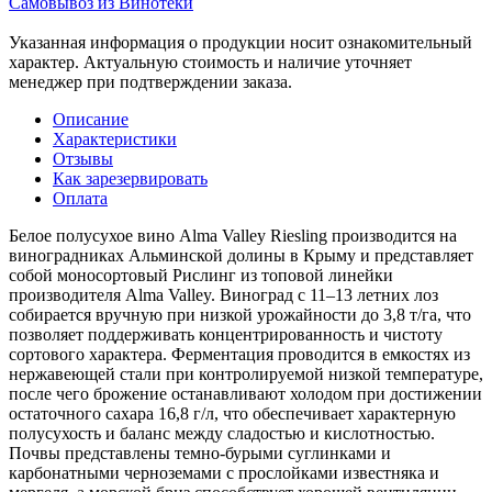
Самовывоз из Винотеки
Указанная информация о продукции носит ознакомительный
характер. Актуальную стоимость и наличие уточняет
менеджер при подтверждении заказа.
Описание
Характеристики
Отзывы
Как зарезервировать
Оплата
Белое полусухое вино Alma Valley Riesling производится на
виноградниках Альминской долины в Крыму и представляет
собой моносортовый Рислинг из топовой линейки
производителя Alma Valley. Виноград с 11–13 летних лоз
собирается вручную при низкой урожайности до 3,8 т/га, что
позволяет поддерживать концентрированность и чистоту
сортового характера. Ферментация проводится в емкостях из
нержавеющей стали при контролируемой низкой температуре,
после чего брожение останавливают холодом при достижении
остаточного сахара 16,8 г/л, что обеспечивает характерную
полусухость и баланс между сладостью и кислотностью.
Почвы представлены темно-бурыми суглинками и
карбонатными черноземами с прослойками известняка и