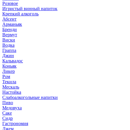
Розовое
Игристый винный напиток
Крепкий алкоголь
Абсент
Арманьяк
Бренди
Вермут
Виски
Водка
Граппа
Джин
Кальвадос
Коньяк
Ликер
Ром
Текила
Мескаль
Настойка
Слабоалкогольные напитки
Пиво
Медовуха
Саке
Сидр
Гастрономия
Джем