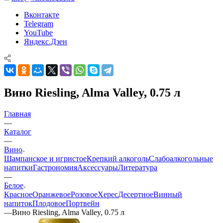
Вконтакте
Telegram
YouTube
Яндекс.Дзен
Вино Riesling, Alma Valley, 0.75 л
Главная
—
Каталог
—
Вино
Шампанское и игристое
Крепкий алкоголь
Слабоалкогольные
напитки
Гастрономия
Аксессуары
Литература
—
Белое
Красное
Оранжевое
Розовое
Херес
Десертное
Винный
напиток
Плодовое
Портвейн
—
Вино Riesling, Alma Valley, 0.75 л