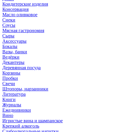
Кондитерские изделия
Консервация
Масло оливковое
Снеки
Соусы
Мясная гастрономия
Сыры
Аксессуары
Бокалы
Вазы, банки
Ведёрки
Декантеры
Деревянная посуда
Корзины
Пробки
Свечи
Штопоры, нарзанники
Литература
Книги
Журналы
Ежеднивники
Вино
Игристые вина и шампанское
Крепкий алкоголь
Слабоалкогольные напитки