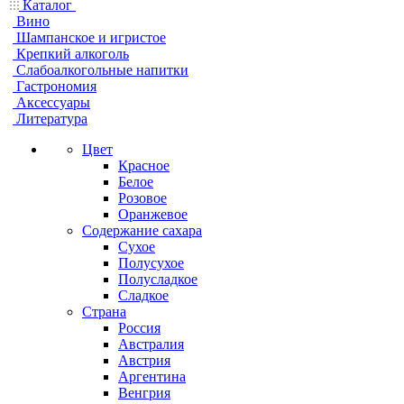
Каталог
Вино
Шампанское и игристое
Крепкий алкоголь
Слабоалкогольные напитки
Гастрономия
Аксессуары
Литература
Цвет
Красное
Белое
Розовое
Оранжевое
Содержание сахара
Сухое
Полусухое
Полусладкое
Сладкое
Страна
Россия
Австралия
Австрия
Аргентина
Венгрия