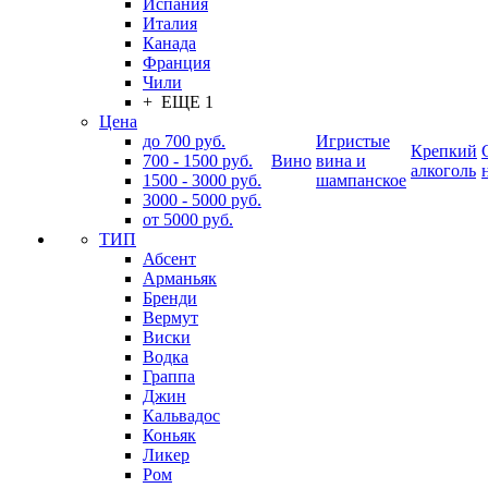
Испания
Италия
Канада
Франция
Чили
+ ЕЩЕ 1
Цена
до 700 руб.
Игристые
Крепкий
700 - 1500 руб.
Вино
вина и
алкоголь
1500 - 3000 руб.
шампанское
3000 - 5000 руб.
от 5000 руб.
ТИП
Абсент
Арманьяк
Бренди
Вермут
Виски
Водка
Граппа
Джин
Кальвадос
Коньяк
Ликер
Ром