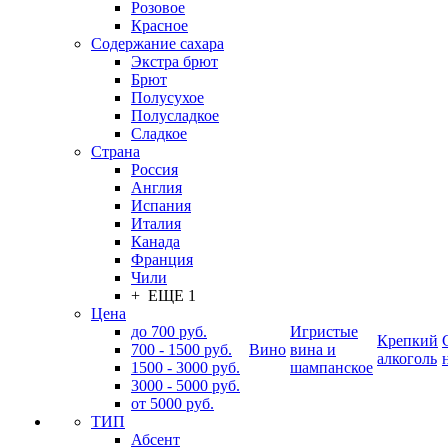
Розовое
Красное
Содержание сахара
Экстра брют
Брют
Полусухое
Полусладкое
Сладкое
Страна
Россия
Англия
Испания
Италия
Канада
Франция
Чили
+ ЕЩЕ 1
Цена
до 700 руб.
Игристые
Крепкий
700 - 1500 руб.
Вино
вина и
алкоголь
1500 - 3000 руб.
шампанское
3000 - 5000 руб.
от 5000 руб.
ТИП
Абсент