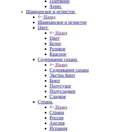
Портвейн
Херес
Шампанское и игристое
Назад
Шампанское и игристое
Цвет
Назад
Цвет
Белое
Розовое
Красное
Содержание сахара
Назад
Содержание сахара
Экстра брют
Брют
Полусухое
Полусладкое
Сладкое
Страна
Назад
Страна
Россия
Англия
Испания