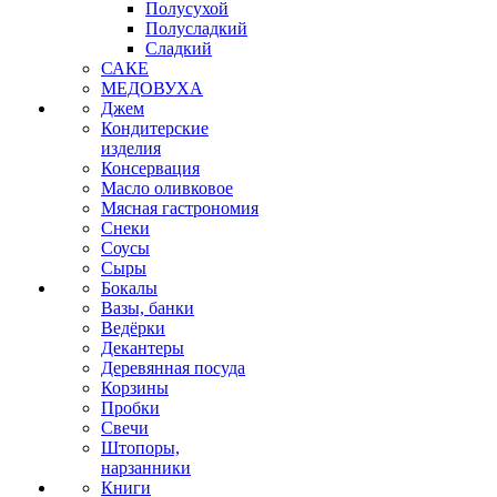
Полусухой
Полусладкий
Сладкий
САКЕ
МЕДОВУХА
Джем
Кондитерские
изделия
Консервация
Масло оливковое
Мясная гастрономия
Снеки
Соусы
Сыры
Бокалы
Вазы, банки
Ведёрки
Декантеры
Деревянная посуда
Корзины
Пробки
Свечи
Штопоры,
нарзанники
Книги