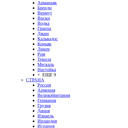
Арманьяк
Бренди
Вермут
Виски
Водка
Граппа
Джин
Кальвадос
Коньяк
Ликер
Ром
Текила
Мескаль
Настойка
+ ЕЩЕ 9
СТРАНА
Россия
Армения
Великобритания
Германия
Грузия
Дания
Израиль
Ирландия
Испания