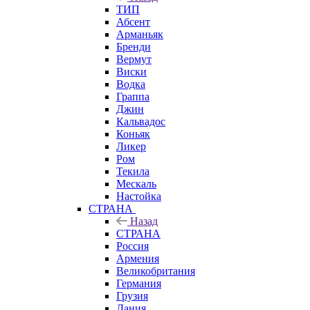
ТИП
Абсент
Арманьяк
Бренди
Вермут
Виски
Водка
Граппа
Джин
Кальвадос
Коньяк
Ликер
Ром
Текила
Мескаль
Настойка
СТРАНА
Назад
СТРАНА
Россия
Армения
Великобритания
Германия
Грузия
Дания