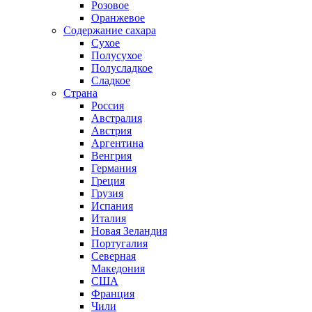
Розовое
Оранжевое
Содержание сахара
Сухое
Полусухое
Полусладкое
Сладкое
Страна
Россия
Австралия
Австрия
Аргентина
Венгрия
Германия
Греция
Грузия
Испания
Италия
Новая Зеландия
Португалия
Северная
Македония
США
Франция
Чили