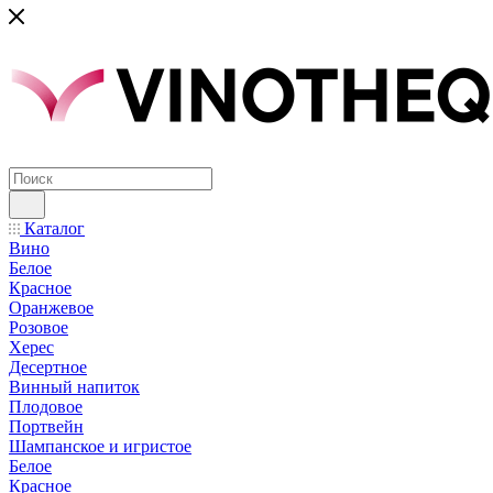
Каталог
Вино
Белое
Красное
Оранжевое
Розовое
Херес
Десертное
Винный напиток
Плодовое
Портвейн
Шампанское и игристое
Белое
Красное