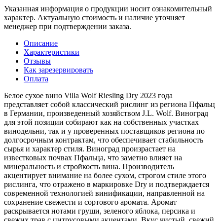
Указанная информация о продукции носит ознакомительный
характер. Актуальную стоимость и наличие уточняет
менеджер при подтверждении заказа.
Описание
Характеристики
Отзывы
Как зарезервировать
Оплата
Белое сухое вино Villa Wolf Riesling Dry 2023 года
представляет собой классический рислинг из региона Пфальц
в Германии, произведенный хозяйством J.L. Wolf. Виноград
для этой позиции собирают как на собственных участках
винодельни, так и у проверенных поставщиков региона по
долгосрочным контрактам, что обеспечивает стабильность
сырья и характер стиля. Виноград произрастает на
известковых почвах Пфальца, что заметно влияет на
минеральность и стройкость вина. Производитель
акцентирует внимание на более сухом, строгом стиле этого
рислинга, что отражено в маркировке Dry и подтверждается
современной технологией винификации, направленной на
сохранение свежести и сортового аромата. Аромат
раскрывается нотами груши, зеленого яблока, персика и
свежих трав с цитрусовыми акцентами. Вкус чистый, свежий