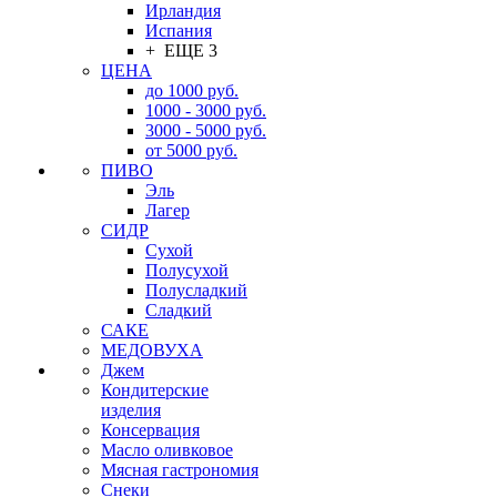
Ирландия
Испания
+ ЕЩЕ 3
ЦЕНА
до 1000 руб.
1000 - 3000 руб.
3000 - 5000 руб.
от 5000 руб.
ПИВО
Эль
Лагер
СИДР
Сухой
Полусухой
Полусладкий
Сладкий
САКЕ
МЕДОВУХА
Джем
Кондитерские
изделия
Консервация
Масло оливковое
Мясная гастрономия
Снеки