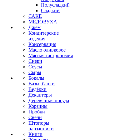
Полусладкий
Сладкий
САКЕ
МЕДОВУХА
Джем
Кондитерские
изделия
Консервация
Масло оливковое
Мясная гастрономия
Снеки
Соусы
Сыры
Бокалы
Вазы, банки
Ведёрки
Декантеры
Деревянная посуда
Корзины
Пробки
Свечи
Штопоры,
нарзанники
Книги
Журналы