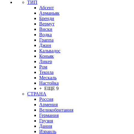
ТИП
Абсент
Арманьяк
Бренди
Вермут
Виски
Водка
Граппа
Джин
Кальвадос
Коньяк
Ликер
Ром
Текила
Мескаль
Настойка
+ ЕЩЕ 9
СТРАНА
Россия
Армения
Великобритания
Германия
Грузия
Дания
Израиль