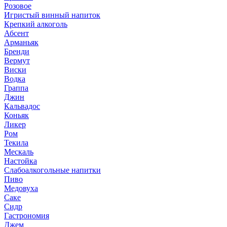
Розовое
Игристый винный напиток
Крепкий алкоголь
Абсент
Арманьяк
Бренди
Вермут
Виски
Водка
Граппа
Джин
Кальвадос
Коньяк
Ликер
Ром
Текила
Мескаль
Настойка
Слабоалкогольные напитки
Пиво
Медовуха
Саке
Сидр
Гастрономия
Джем