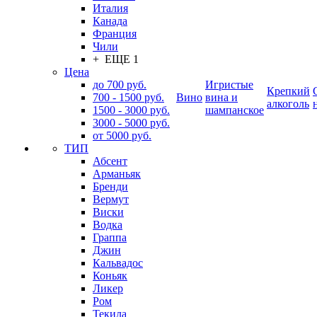
Италия
Канада
Франция
Чили
+ ЕЩЕ 1
Цена
до 700 руб.
Игристые
Крепкий
700 - 1500 руб.
Вино
вина и
алкоголь
1500 - 3000 руб.
шампанское
3000 - 5000 руб.
от 5000 руб.
ТИП
Абсент
Арманьяк
Бренди
Вермут
Виски
Водка
Граппа
Джин
Кальвадос
Коньяк
Ликер
Ром
Текила