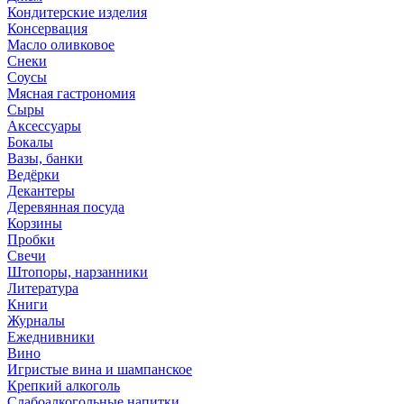
Кондитерские изделия
Консервация
Масло оливковое
Снеки
Соусы
Мясная гастрономия
Сыры
Аксессуары
Бокалы
Вазы, банки
Ведёрки
Декантеры
Деревянная посуда
Корзины
Пробки
Свечи
Штопоры, нарзанники
Литература
Книги
Журналы
Ежеднивники
Вино
Игристые вина и шампанское
Крепкий алкоголь
Слабоалкогольные напитки