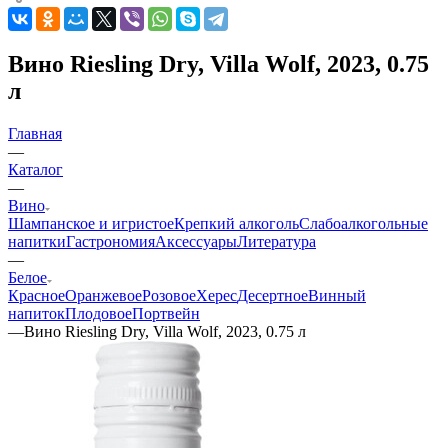
Вино Riesling Dry, Villa Wolf, 2023, 0.75
л
Главная
—
Каталог
—
Вино
Шампанское и игристое
Крепкий алкоголь
Слабоалкогольные
напитки
Гастрономия
Аксессуары
Литература
—
Белое
Красное
Оранжевое
Розовое
Херес
Десертное
Винный
напиток
Плодовое
Портвейн
—
Вино Riesling Dry, Villa Wolf, 2023, 0.75 л