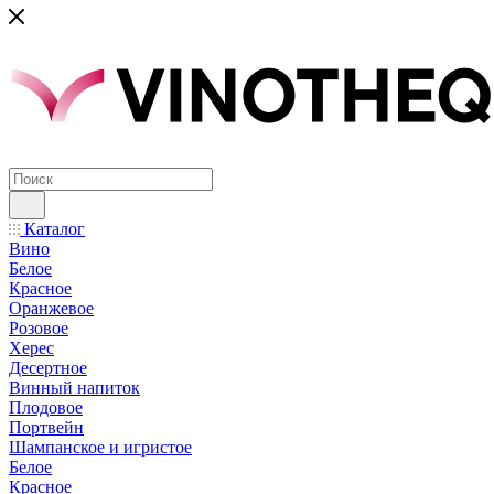
Каталог
Вино
Белое
Красное
Оранжевое
Розовое
Херес
Десертное
Винный напиток
Плодовое
Портвейн
Шампанское и игристое
Белое
Красное