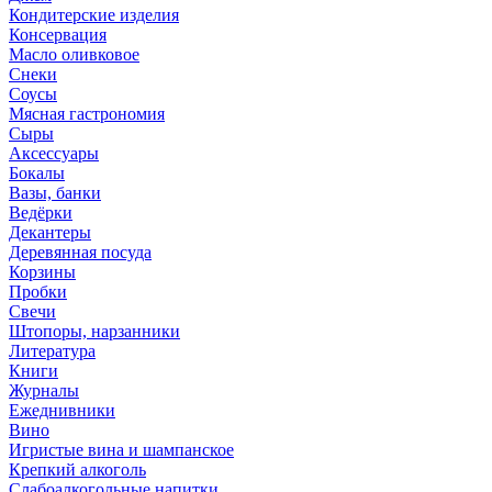
Кондитерские изделия
Консервация
Масло оливковое
Снеки
Соусы
Мясная гастрономия
Сыры
Аксессуары
Бокалы
Вазы, банки
Ведёрки
Декантеры
Деревянная посуда
Корзины
Пробки
Свечи
Штопоры, нарзанники
Литература
Книги
Журналы
Ежеднивники
Вино
Игристые вина и шампанское
Крепкий алкоголь
Слабоалкогольные напитки