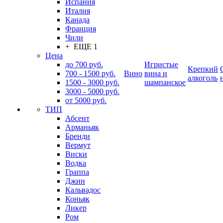
Испания
Италия
Канада
Франция
Чили
+ ЕЩЕ 1
Цена
до 700 руб.
Игристые
Крепкий
700 - 1500 руб.
Вино
вина и
алкоголь
1500 - 3000 руб.
шампанское
3000 - 5000 руб.
от 5000 руб.
ТИП
Абсент
Арманьяк
Бренди
Вермут
Виски
Водка
Граппа
Джин
Кальвадос
Коньяк
Ликер
Ром