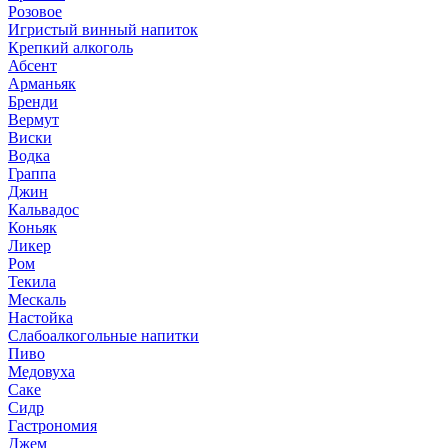
Розовое
Игристый винный напиток
Крепкий алкоголь
Абсент
Арманьяк
Бренди
Вермут
Виски
Водка
Граппа
Джин
Кальвадос
Коньяк
Ликер
Ром
Текила
Мескаль
Настойка
Слабоалкогольные напитки
Пиво
Медовуха
Саке
Сидр
Гастрономия
Джем