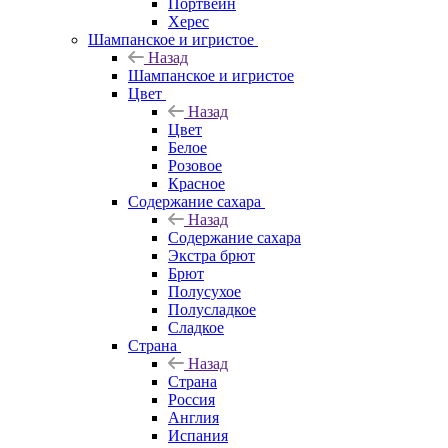
Портвейн
Херес
Шампанское и игристое
Назад
Шампанское и игристое
Цвет
Назад
Цвет
Белое
Розовое
Красное
Содержание сахара
Назад
Содержание сахара
Экстра брют
Брют
Полусухое
Полусладкое
Сладкое
Страна
Назад
Страна
Россия
Англия
Испания