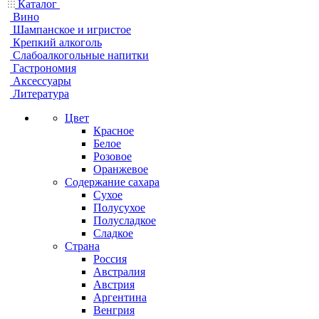
Каталог
Вино
Шампанское и игристое
Крепкий алкоголь
Слабоалкогольные напитки
Гастрономия
Аксессуары
Литература
Цвет
Красное
Белое
Розовое
Оранжевое
Содержание сахара
Сухое
Полусухое
Полусладкое
Сладкое
Страна
Россия
Австралия
Австрия
Аргентина
Венгрия