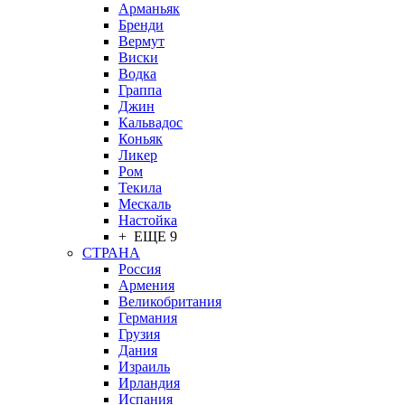
Арманьяк
Бренди
Вермут
Виски
Водка
Граппа
Джин
Кальвадос
Коньяк
Ликер
Ром
Текила
Мескаль
Настойка
+ ЕЩЕ 9
СТРАНА
Россия
Армения
Великобритания
Германия
Грузия
Дания
Израиль
Ирландия
Испания