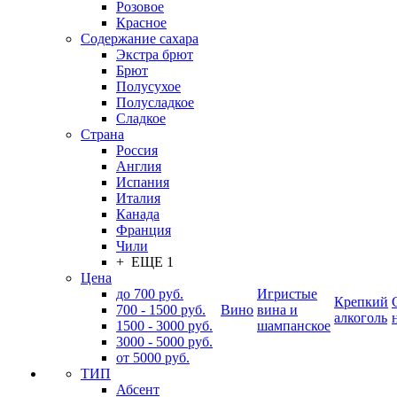
Розовое
Красное
Содержание сахара
Экстра брют
Брют
Полусухое
Полусладкое
Сладкое
Страна
Россия
Англия
Испания
Италия
Канада
Франция
Чили
+ ЕЩЕ 1
Цена
до 700 руб.
Игристые
Крепкий
700 - 1500 руб.
Вино
вина и
алкоголь
1500 - 3000 руб.
шампанское
3000 - 5000 руб.
от 5000 руб.
ТИП
Абсент