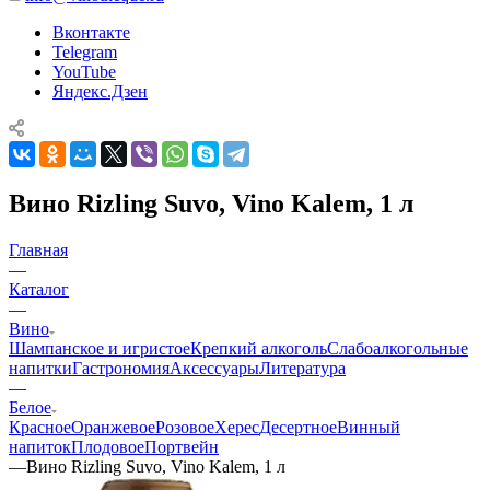
Вконтакте
Telegram
YouTube
Яндекс.Дзен
Вино Rizling Suvo, Vino Kalem, 1 л
Главная
—
Каталог
—
Вино
Шампанское и игристое
Крепкий алкоголь
Слабоалкогольные
напитки
Гастрономия
Аксессуары
Литература
—
Белое
Красное
Оранжевое
Розовое
Херес
Десертное
Винный
напиток
Плодовое
Портвейн
—
Вино Rizling Suvo, Vino Kalem, 1 л