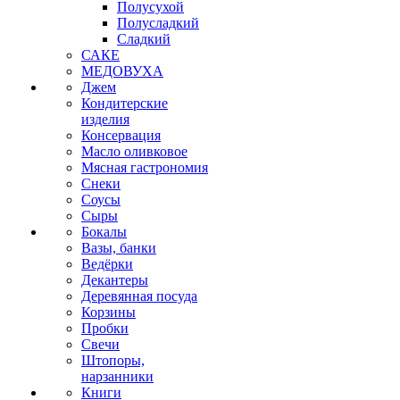
Полусухой
Полусладкий
Сладкий
САКЕ
МЕДОВУХА
Джем
Кондитерские
изделия
Консервация
Масло оливковое
Мясная гастрономия
Снеки
Соусы
Сыры
Бокалы
Вазы, банки
Ведёрки
Декантеры
Деревянная посуда
Корзины
Пробки
Свечи
Штопоры,
нарзанники
Книги